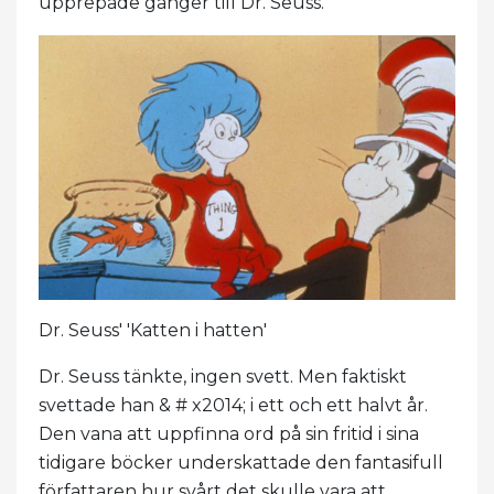
upprepade gånger till Dr. Seuss.
Dr. Seuss' 'Katten i hatten'
Dr. Seuss tänkte, ingen svett. Men faktiskt
svettade han & # x2014; i ett och ett halvt år.
Den vana att uppfinna ord på sin fritid i sina
tidigare böcker underskattade den fantasifull
författaren hur svårt det skulle vara att