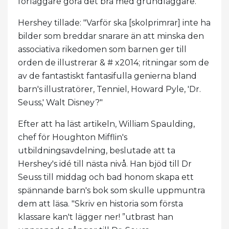
förläggare göra det bra med grundläggare. "
Hershey tillade: "Varför ska [skolprimrar] inte ha
bilder som breddar snarare än att minska den
associativa rikedomen som barnen ger till
orden de illustrerar & # x2014; ritningar som de
av de fantastiskt fantasifulla genierna bland
barn's illustratörer, Tenniel, Howard Pyle, 'Dr.
Seuss,' Walt Disney?"
Efter att ha läst artikeln, William Spaulding,
chef för Houghton Mifflin's
utbildningsavdelning, beslutade att ta
Hershey's idé till nästa nivå. Han bjöd till Dr
Seuss till middag och bad honom skapa ett
spännande barn's bok som skulle uppmuntra
dem att läsa. "Skriv en historia som första
klassare kan't lägger ner! ”utbrast han