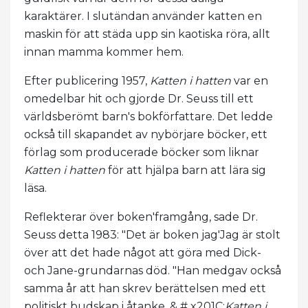
karaktärer. I slutändan använder katten en
maskin för att städa upp sin kaotiska röra, allt
innan mamma kommer hem.
Efter publicering 1957,
Katten i hatten
var en
omedelbar hit och gjorde Dr. Seuss till ett
världsberömt barn's bokförfattare. Det ledde
också till skapandet av nybörjare böcker, ett
förlag som producerade böcker som liknar
Katten i hatten
för att hjälpa barn att lära sig
läsa.
Reflekterar över boken'framgång, sade Dr.
Seuss detta 1983: "Det är boken jag'Jag är stolt
över att det hade något att göra med Dick-
och Jane-grundarnas död. "Han medgav också
samma år att han skrev berättelsen med ett
politiskt budskap i åtanke. & # x201C;
Katten i