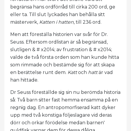
begränsa hans ordförråd till cirka 200 ord, ge
eller ta. Till slut lyckades han behålla sitt
mästerverk,
Katten i hatten
, till 236 ord.
Men att föreställa historien var svår för Dr.
Seuss. Eftersom ordlistan är så begränsad,
slutligen & # x2014; av frustration & # x2014;
valde de två första orden som han kunde hitta
som rimmade och bestämde sig för att skapa
en berättelse runt dem.
Katt
och
hatt
är vad
han hittade.
Dr Seuss föreställde sig sin nu berömda historia
så: Två barn sitter fast hemma ensamma på en
regnig dag. En antropomorfiserad katt dyker
upp med två konstiga följeslagare vid deras
dörr och orkar förödelse medan barnen'
guldfisk varnar dem för dessa dåliga