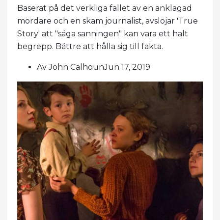
Baserat på det verkliga fallet av en anklagad
mördare och en skam journalist, avslöjar 'True
Story' att "säga sanningen" kan vara ett halt
begrepp. Bättre att hålla sig till fakta.
Av John CalhounJun 17, 2019