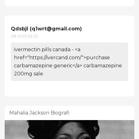
Qdsbjl (
q1wrt@gmail.com
)
08.01.25 02:25
ivermectin pills canada - <a
href="https://ivercand.com/">purchase
carbamazepine generic</a> carbamazepine
200mg sale
Mahalia Jackson Biografi