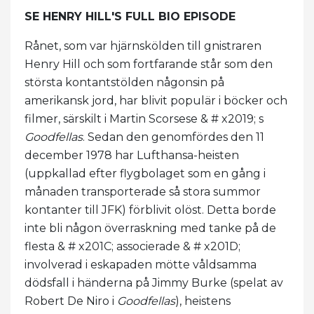
SE HENRY HILL'S FULL BIO EPISODE
Rånet, som var hjärnskölden till gnistraren
Henry Hill och som fortfarande står som den
största kontantstölden någonsin på
amerikansk jord, har blivit populär i böcker och
filmer, särskilt i Martin Scorsese & # x2019; s
Goodfellas
. Sedan den genomfördes den 11
december 1978 har Lufthansa-heisten
(uppkallad efter flygbolaget som en gång i
månaden transporterade så stora summor
kontanter till JFK) förblivit olöst. Detta borde
inte bli någon överraskning med tanke på de
flesta & # x201C; associerade & # x201D;
involverad i eskapaden mötte våldsamma
dödsfall i händerna på Jimmy Burke (spelat av
Robert De Niro i
Goodfellas
), heistens