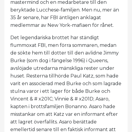
mastermind och en medarbetare till den
beryktade Lucchese-familjen. Men nu, mer än
35 år senare, har FBI äntligen anklagat
medlemmar av New York-mafiaen för rånet.
Det legendariska brottet har ständigt
flummoxat FBI, men förra sommaren, medan
de sökte hem till dotter till den avlidne Jimmy
Burke (som dog i fängelse 1996) i Queens,
avslöjade utredarna mänskliga rester under
huset. Resterna tillhörde Paul Katz, som hade
varit en associerad med Burke och som lagrade
stulna varor i ett lager för både Burke och
Vincent & # x201C; Vinnie & # x201D; Asaro,
kapten i brottsfamiljen Bonanno. Asaro hade
misstankar om att Katz var en informant efter
att lagret överfallits. Asaro berättade
emellertid senare till en faktisk informant att