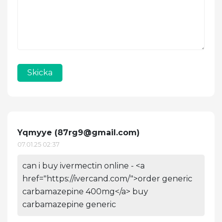
Skicka
Yqmyye (
87rg9@gmail.com
)
07.01.25 02:37
can i buy ivermectin online - <a
href="https://ivercand.com/">order generic
carbamazepine 400mg</a> buy
carbamazepine generic