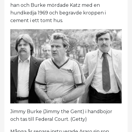
han och Burke mördade Katz med en
hundkedja 1969 och begravde kroppen i
cement i ett tomt hus.
Jimmy Burke (Jimmy the Gent) i handbojor
och tas till Federal Court. (Getty)
Många år senare instruerade Asaro sin son