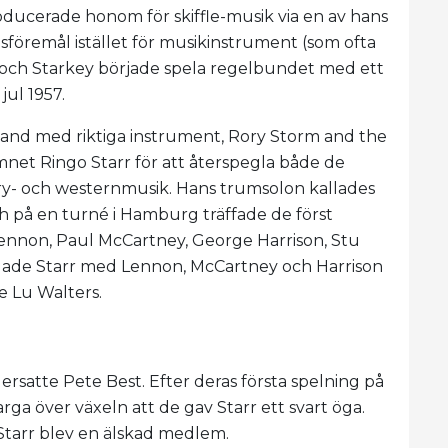
roducerade honom för skiffle-musik via en av hans
sföremål istället för musikinstrument (som ofta
 och Starkey började spela regelbundet med ett
 jul 1957.
 band med riktiga instrument, Rory Storm and the
net Ringo Starr för att återspegla både de
try- och westernmusik. Hans trumsolon kallades
ch på en turné i Hamburg träffade de först
ennon, Paul McCartney, George Harrison, Stu
pelade Starr med Lennon, McCartney och Harrison
e Lu Walters.
ch ersatte Pete Best. Efter deras första spelning på
 arga över växeln att de gav Starr ett svart öga.
Starr blev en älskad medlem.