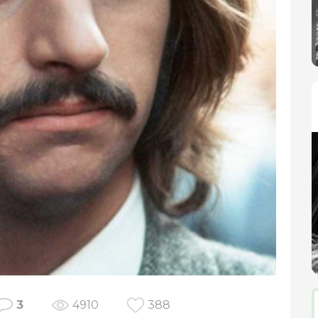
3
4910
388