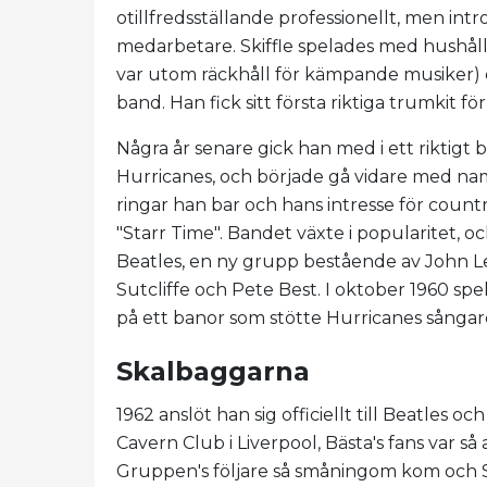
otillfredsställande professionellt, men int
medarbetare. Skiffle spelades med hushåll
var utom räckhåll för kämpande musiker)
band. Han fick sitt första riktiga trumkit för
Några år senare gick han med i ett riktigt
Hurricanes, och började gå vidare med nam
ringar han bar och hans intresse för coun
"Starr Time". Bandet växte i popularitet, o
Beatles, en ny grupp bestående av John L
Sutcliffe och Pete Best. I oktober 1960 s
på ett banor som stötte Hurricanes sångar
Skalbaggarna
1962 anslöt han sig officiellt till Beatles o
Cavern Club i Liverpool, Bästa's fans var så
Gruppen's följare så småningom kom och 