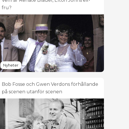
Vem är Renate Blauel, Elton Johns ex-
fru?
Nyheter
Bob Fosse och Gwen Verdons förhållande
på scenen utanför scenen