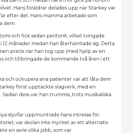
tt enda barn, och medan hans mor gick på honom
ljelivet. Hans föräldrar delades upp när Starkey var
in far efter det. Hans mamma arbetade som
ja dem.
omi och fick sedan peritonit, vilket tvingade
s i 12 månader medan han återhämtade sig. Detta
 men precis när han tog upp (med hjälp av en
s och tillbringade de kommande två åren i ett
era och ockupera sina patienter var att låta dem
Starkey först upptäckte slagverk, med en
ng. Sedan dess var han trummis, trots musikaliska
nya styvfar uppmuntrade hans intresse för
toriet, var skolan inte mycket av ett alternativ
kte en serie olika jobb, som var