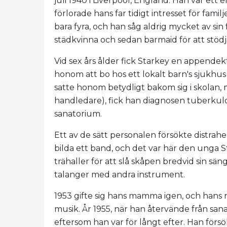
juli 1940 i Liverpool, England. Han var e
förlorade hans far tidigt intresset för fami
bara fyra, och han såg aldrig mycket av s
städkvinna och sedan barmaid för att stöd
Vid sex års ålder fick Starkey en appendekt
honom att bo hos ett lokalt barn's sjukhu
satte honom betydligt bakom sig i skolan,
handledare), fick han diagnosen tuberkulo
sanatorium.
Ett av de sätt personalen försökte distrah
bilda ett band, och det var här den unga 
trähaller för att slå skåpen bredvid sin sä
talanger med andra instrument.
1953 gifte sig hans mamma igen, och hans 
musik. År 1955, när han återvände från sana
eftersom han var för långt efter. Han försö