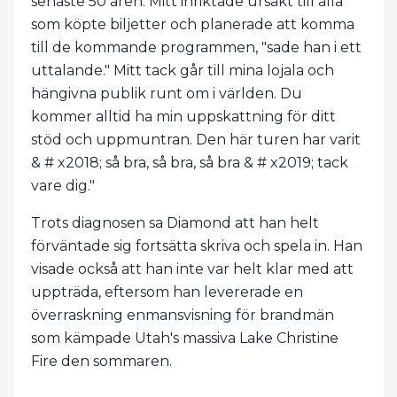
senaste 50 åren. Mitt inriktade ursäkt till alla
som köpte biljetter och planerade att komma
till de kommande programmen, "sade han i ett
uttalande." Mitt tack går till mina lojala och
hängivna publik runt om i världen. Du
kommer alltid ha min uppskattning för ditt
stöd och uppmuntran. Den här turen har varit
& # x2018; så bra, så bra, så bra & # x2019; tack
vare dig."
Trots diagnosen sa Diamond att han helt
förväntade sig fortsätta skriva och spela in. Han
visade också att han inte var helt klar med att
uppträda, eftersom han levererade en
överraskning enmansvisning för brandmän
som kämpade Utah's massiva Lake Christine
Fire den sommaren.