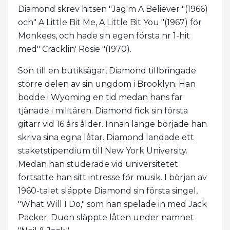
Diamond skrev hitsen "Jag'm A Believer "(1966)
och" A Little Bit Me, A Little Bit You "(1967) för
Monkees, och hade sin egen första nr 1-hit
med" Cracklin' Rosie "(1970).
Son till en butiksägar, Diamond tillbringade
större delen av sin ungdom i Brooklyn. Han
bodde i Wyoming en tid medan hans far
tjänade i militären. Diamond fick sin första
gitarr vid 16 års ålder. Innan länge började han
skriva sina egna låtar. Diamond landade ett
staketstipendium till New York University.
Medan han studerade vid universitetet
fortsatte han sitt intresse för musik. I början av
1960-talet släppte Diamond sin första singel,
"What Will I Do," som han spelade in med Jack
Packer. Duon släppte låten under namnet