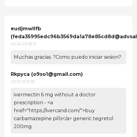
eudjmwllfb
(
feda35995edc96b3569da1a78e85cd8d@advsal
05.04.25 18:15
Muchas gracias. ?Como puedo iniciar sesion?
Rkpyca (
o9so1@gmail.com
)
05.01.25 21:19
ivermectin 6 mg without a doctor
prescription - <a
href="https://ivercand.com/">buy
carbamazepine pills</a> generic tegretol
200mg