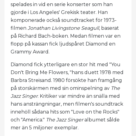
spelades in vid en serie konserter som han
gjorde i Los Angeles' Grekisk teater. Han
komponerade också soundtracket för 1973-
filmen
Jonathan Livingstone Seagull
, baserat
på Richard Bach-boken. Medan filmen var en
flopp på kassan fick ljudspåret Diamond en
Grammy Award.
Diamond fick ytterligare en stor hit med "You
Don't Bring Me Flowers, "hans duett 1978 med
Barbra Streisand. 1980 försökte han framgång
på storskärmen med sin ominspelning av
The
Jazz Singer
. Kritiker var mindre än snälla med
hans ansträngningar, men filmen's soundtrack
innehöll sådana hits som "Love on the Rocks"
och "America."
The Jazz Singer
albumet sålde
mer än 5 miljoner exemplar.