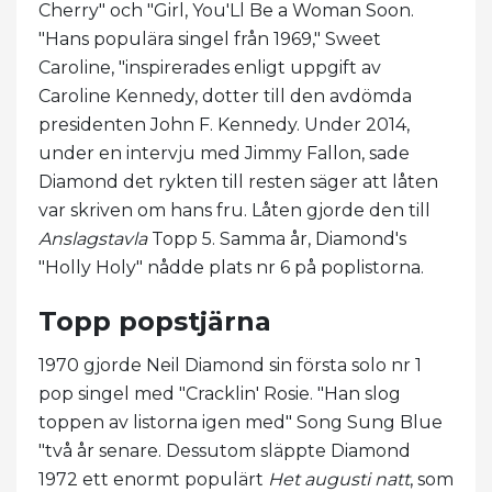
Cherry" och "Girl, You'Ll Be a Woman Soon.
"Hans populära singel från 1969," Sweet
Caroline, "inspirerades enligt uppgift av
Caroline Kennedy, dotter till den avdömda
presidenten John F. Kennedy. Under 2014,
under en intervju med Jimmy Fallon, sade
Diamond det rykten till resten säger att låten
var skriven om hans fru. Låten gjorde den till
Anslagstavla
Topp 5. Samma år, Diamond's
"Holly Holy" nådde plats nr 6 på poplistorna.
Topp popstjärna
1970 gjorde Neil Diamond sin första solo nr 1
pop singel med "Cracklin' Rosie. "Han slog
toppen av listorna igen med" Song Sung Blue
"två år senare. Dessutom släppte Diamond
1972 ett enormt populärt
Het augusti natt
, som