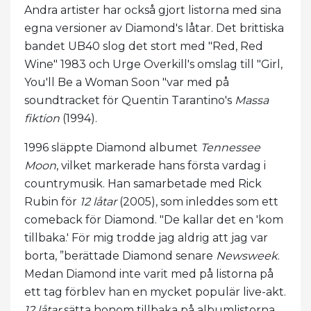
Andra artister har också gjort listorna med sina
egna versioner av Diamond's låtar. Det brittiska
bandet UB40 slog det stort med "Red, Red
Wine" 1983 och Urge Overkill's omslag till "Girl,
You'll Be a Woman Soon "var med på
soundtracket för Quentin Tarantino's
Massa
fiktion
(1994).
1996 släppte Diamond albumet
Tennessee
Moon
, vilket markerade hans första vardag i
countrymusik. Han samarbetade med Rick
Rubin för
12 låtar
(2005), som inleddes som ett
comeback för Diamond. "De kallar det en 'kom
tillbaka.' För mig trodde jag aldrig att jag var
borta, ”berättade Diamond senare
Newsweek
.
Medan Diamond inte varit med på listorna på
ett tag förblev han en mycket populär live-akt.
12 låtar
sätta honom tillbaka på albumlistorna