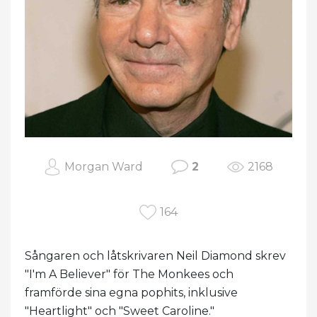
Morgan Ward
2
2168
164
Sångaren och låtskrivaren Neil Diamond skrev
"I'm A Believer" för The Monkees och
framförde sina egna pophits, inklusive
"Heartlight" och "Sweet Caroline."