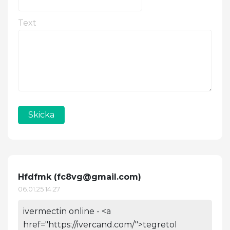
Text
Skicka
Hfdfmk (
fc8vg@gmail.com
)
06.01.25 14:27
ivermectin online - <a
href="https://ivercand.com/">tegretol