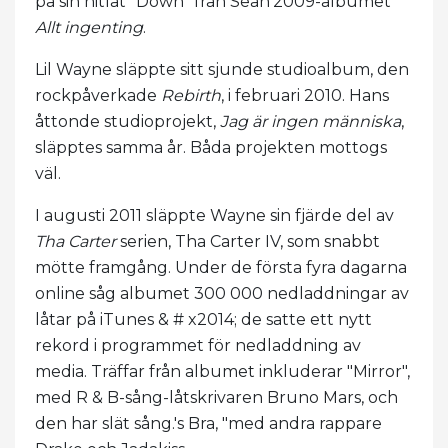
på sin hitlåt "Down" från Sean'2009-albumet
Allt ingenting
.
Lil Wayne släppte sitt sjunde studioalbum, den
rockpåverkade
Rebirth
, i februari 2010. Hans
åttonde studioprojekt,
Jag är ingen människa
,
släpptes samma år. Båda projekten mottogs
väl.
I augusti 2011 släppte Wayne sin fjärde del av
Tha Carter
serien, Tha Carter IV, som snabbt
mötte framgång. Under de första fyra dagarna
online såg albumet 300 000 nedladdningar av
låtar på iTunes & # x2014; de satte ett nytt
rekord i programmet för nedladdning av
media. Träffar från albumet inkluderar "Mirror",
med R & B-sång-låtskrivaren Bruno Mars, och
den har slät sång.'s Bra, "med andra rappare