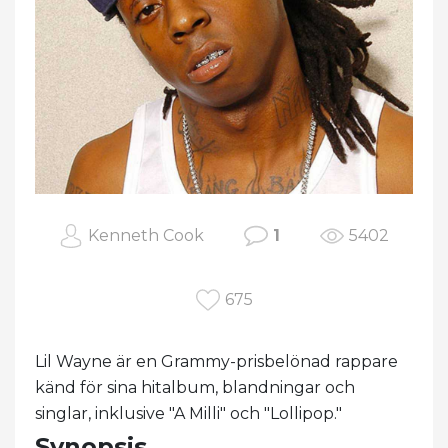
Kenneth Cook
1
5402
675
Lil Wayne är en Grammy-prisbelönad rappare
känd för sina hitalbum, blandningar och
singlar, inklusive "A Milli" och "Lollipop."
Synopsis