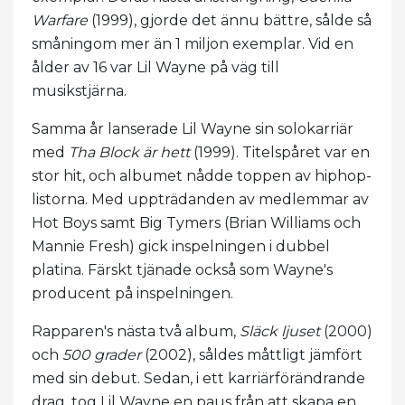
Warfare
(1999), gjorde det ännu bättre, sålde så
småningom mer än 1 miljon exemplar. Vid en
ålder av 16 var Lil Wayne på väg till
musikstjärna.
Samma år lanserade Lil Wayne sin solokarriär
med
Tha Block är hett
(1999). Titelspåret var en
stor hit, och albumet nådde toppen av hiphop-
listorna. Med uppträdanden av medlemmar av
Hot Boys samt Big Tymers (Brian Williams och
Mannie Fresh) gick inspelningen i dubbel
platina. Färskt tjänade också som Wayne's
producent på inspelningen.
Rapparen's nästa två album,
Släck ljuset
(2000)
och
500 grader
(2002), såldes måttligt jämfört
med sin debut. Sedan, i ett karriärförändrande
drag, tog Lil Wayne en paus från att skapa en