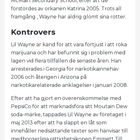
McMain Secondary School, efter att de
förstördes av orkanen Katrina 2005. Trots all
framgång , Wayne har aldrig glömt sina rötter.
Kontrovers
Lil Wayne är känd för att vara förtjust i att röka
marijuana och har befunnit sig i problem med
lagen vid flera tillfällen de senaste åren. Han
arresterades i Georgia för narkotikainnehav
2006 och återigen i Arizona på
narkotikarelaterade anklagelser i januari 2008.
Efter att ha gjort en överenskommelse med
PepsiCo för att marknadsföra sitt Moutain Dew
soda-märke, tappades Lil Wayne av företaget i
maj 2013 efter att ha släppt en låt som
innehåller nedsättande texter som hänvisar till
medborgerliga rättighetsikonen Emmett Till.