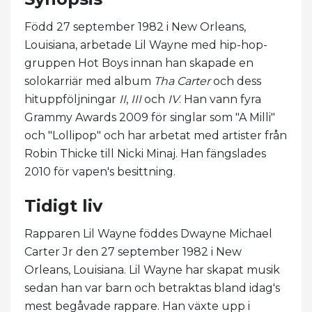
Född 27 september 1982 i New Orleans,
Louisiana, arbetade Lil Wayne med hip-hop-
gruppen Hot Boys innan han skapade en
solokarriär med album
Tha Carter
och dess
hituppföljningar
II
,
III
och
IV
. Han vann fyra
Grammy Awards 2009 för singlar som "A Milli"
och "Lollipop" och har arbetat med artister från
Robin Thicke till Nicki Minaj. Han fängslades
2010 för vapen's besittning.
Tidigt liv
Rapparen Lil Wayne föddes Dwayne Michael
Carter Jr den 27 september 1982 i New
Orleans, Louisiana. Lil Wayne har skapat musik
sedan han var barn och betraktas bland idag's
mest begåvade rappare. Han växte upp i