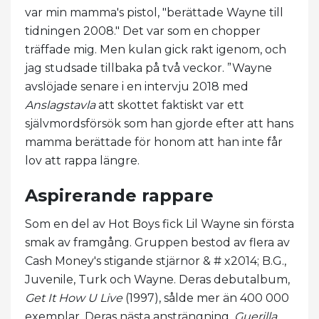
var min mamma's pistol, "berättade Wayne till
tidningen 2008." Det var som en chopper
träffade mig. Men kulan gick rakt igenom, och
jag studsade tillbaka på två veckor. ”Wayne
avslöjade senare i en intervju 2018 med
Anslagstavla
att skottet faktiskt var ett
självmordsförsök som han gjorde efter att hans
mamma berättade för honom att han inte får
lov att rappa längre.
Aspirerande rappare
Som en del av Hot Boys fick Lil Wayne sin första
smak av framgång. Gruppen bestod av flera av
Cash Money's stigande stjärnor & # x2014; B.G.,
Juvenile, Turk och Wayne. Deras debutalbum,
Get It How U Live
(1997), sålde mer än 400 000
exemplar. Deras nästa ansträngning,
Guerilla