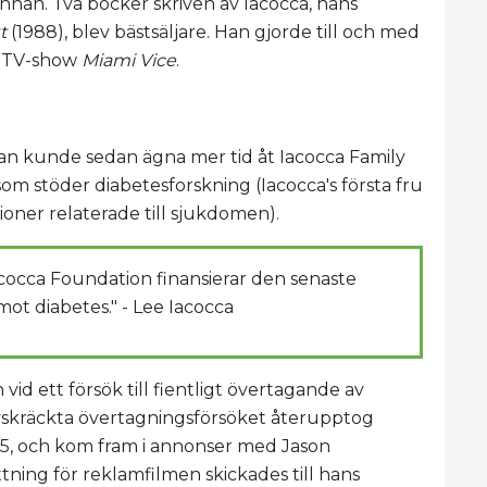
innan. Två böcker skriven av Iacocca, hans
t
(1988), blev bästsäljare. Han gjorde till och med
s TV-show
Miami Vice
.
 Han kunde sedan ägna mer tid åt Iacocca Family
m stöder diabetesforskning (Iacocca's första fru
ioner relaterade till sjukdomen).
 Iacocca Foundation finansierar den senaste
mot diabetes." - Lee Iacocca
id ett försök till fientligt övertagande av
 avskräckta övertagningsförsöket återupptog
05, och kom fram i annonser med Jason
ning för reklamfilmen skickades till hans