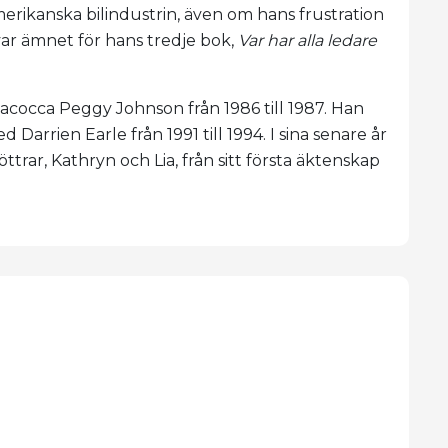
merikanska bilindustrin, även om hans frustration
var ämnet för hans tredje bok,
Var har alla ledare
ft Iacocca Peggy Johnson från 1986 till 1987. Han
 Darrien Earle från 1991 till 1994. I sina senare år
ttrar, Kathryn och Lia, från sitt första äktenskap