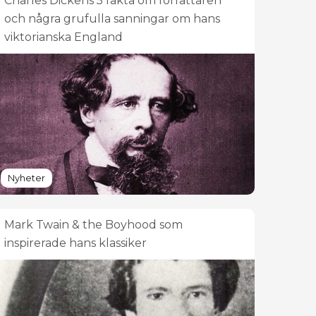
Charles Dickens 5 fakta om författaren
och några grufulla sanningar om hans
viktorianska England
Nyheter
Mark Twain & the Boyhood som
inspirerade hans klassiker