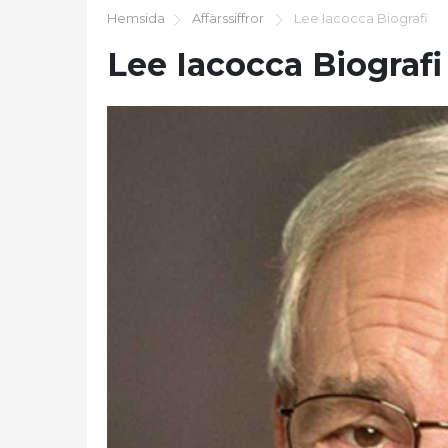
Hemsida
Affärssiffror
Lee Iacocca Biografi
Lee Iacocca Biografi