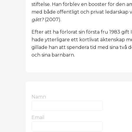
stiftelse. Han förblev en booster för den a
med både offentligt och privat ledarskap 
gått?
(2007).
Efter att ha förlorat sin första fru 1983 gi
hade ytterligare ett kortlivat äktenskap med
gillade han att spendera tid med sina två dö
och sina barnbarn.
Namn
Email