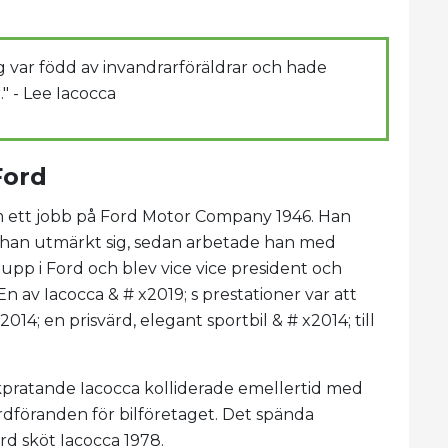
ag var född av invandrarföräldrar och hade
." - Lee Iacocca
Ford
 ett jobb på Ford Motor Company 1946. Han
är han utmärkt sig, sedan arbetade han med
upp i Ford och blev vice vice president och
n av Iacocca & # x2019; s prestationer var att
2014; en prisvärd, elegant sportbil & # x2014; till
akpratande Iacocca kolliderade emellertid med
ordföranden för bilföretaget. Det spända
ord sköt Iacocca 1978.