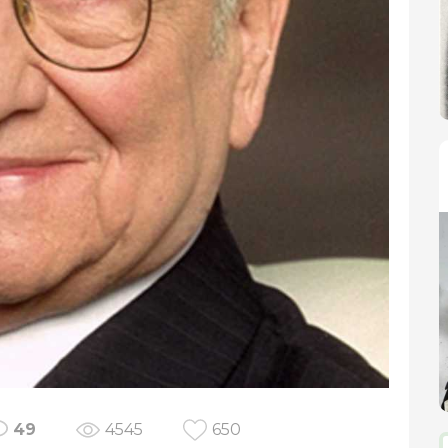
49
4545
650