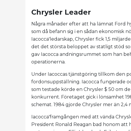
Chrysler Leader
Några månader efter att ha lämnat Ford hyr
som då befann sig i en sådan ekonomisk nö
Iacocca'ledarskap, Chrysler fick 1,5 miljarde
det det största beloppet av statligt stöd s
gav Iacocca andningsrummet som han behöv
operationerna.
Under Iacoccas tjänstgöring tillkom den po
fordonsuppställning. Iacocca fungerade oc
som testade körde en Chrysler $ 50 om de
konkurrent. Företaget gick i lönsamhet 1981
schemat. 1984 gjorde Chrysler mer än 2,4 mi
Iacocca'framgången med att vända Chrysler
President Ronald Reagan bad honom att hjä