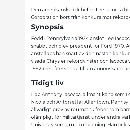
Den amerikanska bilchefen Lee Iacocca blev
Corporation bort från konkurs mot rekordv
Synopsis
Född i Pennsylvania 1924 anslöt Lee Iacocc
snabbt och blev president för Ford 1970. 
anställdes han snart av den nästan konkur
visade Chrysler rekordvinster och Iacocca 
1992 men återvände till en annonskampan
Tidigt liv
Lido Anthony Iacocca, allmänt känd som Lee
Nicola och Antonietta i Allentown, Pennsylv
allvarligt prov av reumatisk feber som bar
olämpligt för militärtjänst under andra vär
University som grundutbildning. Han fick 