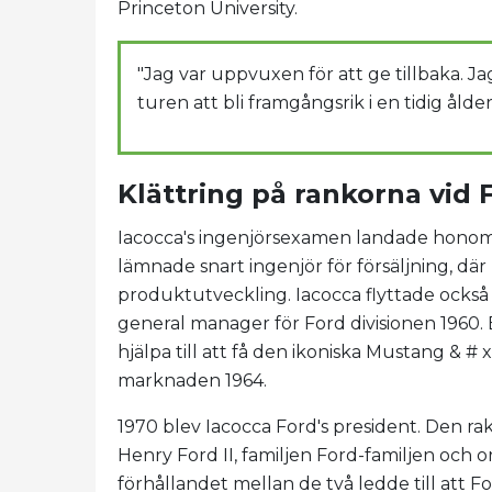
Princeton University.
"Jag var uppvuxen för att ge tillbaka. J
turen att bli framgångsrik i en tidig ålder
Klättring på rankorna vid 
Iacocca's ingenjörsexamen landade honom
lämnade snart ingenjör för försäljning, d
produktutveckling. Iacocca flyttade också 
general manager för Ford divisionen 1960. E
hjälpa till att få den ikoniska Mustang & # x
marknaden 1964.
1970 blev Iacocca Ford's president. Den r
Henry Ford II, familjen Ford-familjen och 
förhållandet mellan de två ledde till att F