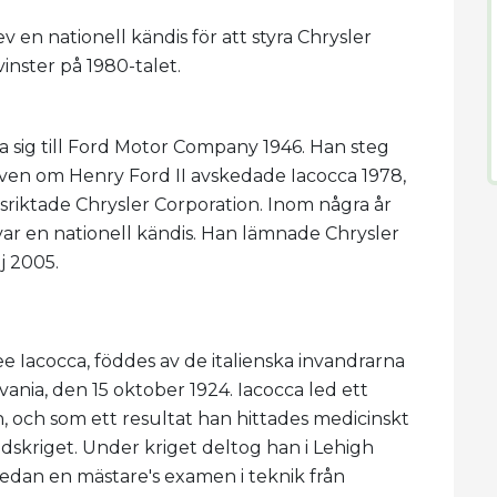
 en nationell kändis för att styra Chrysler
inster på 1980-talet.
a sig till Ford Motor Company 1946. Han steg
Även om Henry Ford II avskedade Iacocca 1978,
sriktade Chrysler Corporation. Inom några år
var en nationell kändis. Han lämnade Chrysler
j 2005.
 Iacocca, föddes av de italienska invandrarna
ania, den 15 oktober 1924. Iacocca led ett
n, och som ett resultat han hittades medicinskt
ldskriget. Under kriget deltog han i Lehigh
sedan en mästare's examen i teknik från