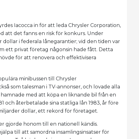
des Iacocca in för att leda Chrysler Corporation,
d att det fanns en risk för konkurs. Under
r dollar i federala lånegarantier; vid den tiden var
om ett privat företag någonsin hade fått. Detta
de för att renovera och effektivisera
pulära minibussen till Chrysler
kså som talesman i TV-annonser, och lovade alla
 hamnade med att köpa en liknande bil från en
 och återbetalade sina statliga lån 1983, år före
ljarder dollar, ett rekord för företaget.
 gjorde honom till en nationell kändis.
lpa till att samordna insamlingsinsatser för