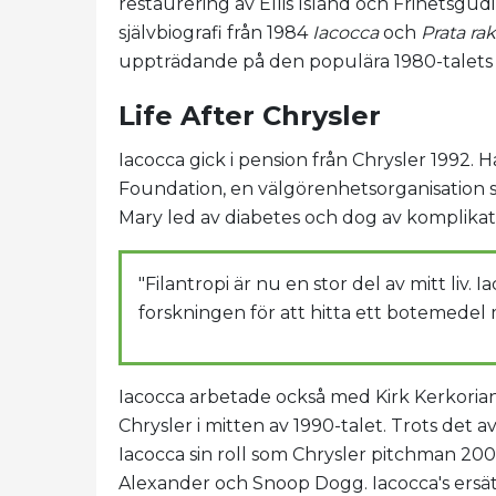
restaurering av Ellis Island och Frihetsgud
självbiografi från 1984
Iacocca
och
Prata rak
uppträdande på den populära 1980-talet
Life After Chrysler
Iacocca gick i pension från Chrysler 1992.
Foundation, en välgörenhetsorganisation so
Mary led av diabetes och dog av komplikat
"Filantropi är nu en stor del av mitt liv.
forskningen för att hitta ett botemedel 
Iacocca arbetade också med Kirk Kerkorian v
Chrysler i mitten av 1990-talet. Trots det
Iacocca sin roll som Chrysler pitchman 20
Alexander och Snoop Dogg. Iacocca's ersätt