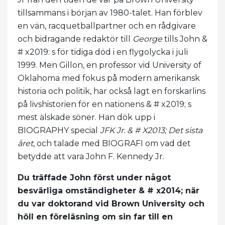
tillsammans i början av 1980-talet. Han förblev
en vän, racquetballpartner och en rådgivare
och bidragande redaktör till
George
tills John &
# x2019: s för tidiga död i en flygolycka i juli
1999. Men Gillon, en professor vid University of
Oklahoma med fokus på modern amerikansk
historia och politik, har också lagt en forskarlins
på livshistorien för en nationens & # x2019; s
mest älskade söner. Han dök upp i
BIOGRAPHY special
JFK Jr. & # X2013; Det sista
året
, och talade med BIOGRAFI om vad det
betydde att vara John F. Kennedy Jr.
Du träffade John först under något
besvärliga omständigheter & # x2014; när
du var doktorand vid Brown University och
höll en föreläsning om sin far till en