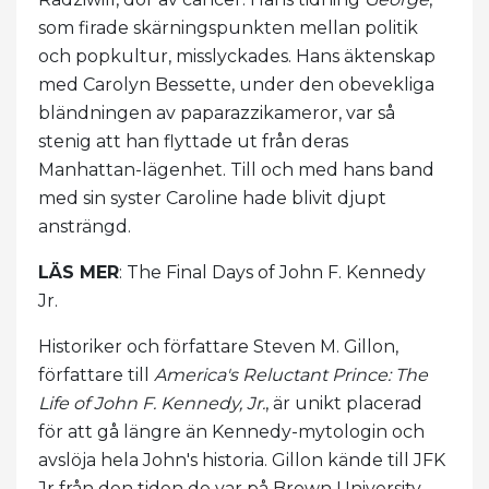
som firade skärningspunkten mellan politik
och popkultur, misslyckades. Hans äktenskap
med Carolyn Bessette, under den obevekliga
bländningen av paparazzikameror, var så
stenig att han flyttade ut från deras
Manhattan-lägenhet. Till och med hans band
med sin syster Caroline hade blivit djupt
ansträngd.
LÄS MER
: The Final Days of John F. Kennedy
Jr.
Historiker och författare Steven M. Gillon,
författare till
America's Reluctant Prince: The
Life of John F. Kennedy, Jr.
, är unikt placerad
för att gå längre än Kennedy-mytologin och
avslöja hela John's historia. Gillon kände till JFK
Jr från den tiden de var på Brown University