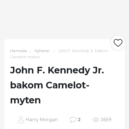
Hemsida
Nyheter
John F. Kennedy Jr. bakom
Camelot-myten
John F. Kennedy Jr.
bakom Camelot-
myten
Harry Morgan
2
3659