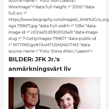
source-name = "Foto: Ron Galella /
WireImage">
"data-full-height =" 2000 "data-
full-src ="
https://www.biography.com/.image/c_limit%2C
4g4 799671.jpg "data-full-width =" 1284 "data-
image-id =" ci024a7cd590002649 "data-image-
slug =" 7-GettyImages-799671 "data-public-id
=" MTY1MDgxNTkxMTU5MjY4OTM3 "data-
source-name = "Foto: Steve Allen / Liaison">
BILDER: JFK Jr.'s
anmärkningsvärt liv