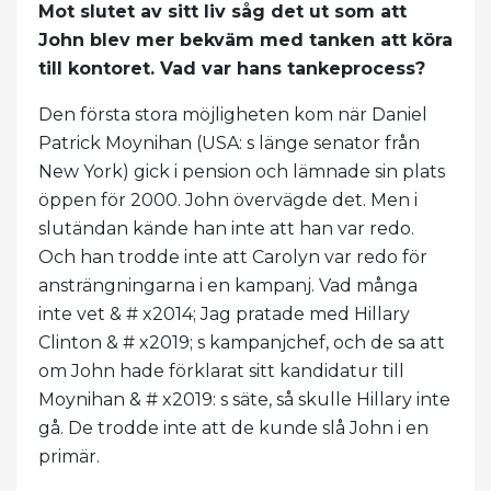
Mot slutet av sitt liv såg det ut som att
John blev mer bekväm med tanken att köra
till kontoret. Vad var hans tankeprocess?
Den första stora möjligheten kom när Daniel
Patrick Moynihan (USA: s länge senator från
New York) gick i pension och lämnade sin plats
öppen för 2000. John övervägde det. Men i
slutändan kände han inte att han var redo.
Och han trodde inte att Carolyn var redo för
ansträngningarna i en kampanj. Vad många
inte vet & # x2014; Jag pratade med Hillary
Clinton & # x2019; s kampanjchef, och de sa att
om John hade förklarat sitt kandidatur till
Moynihan & # x2019: s säte, så skulle Hillary inte
gå. De trodde inte att de kunde slå John i en
primär.