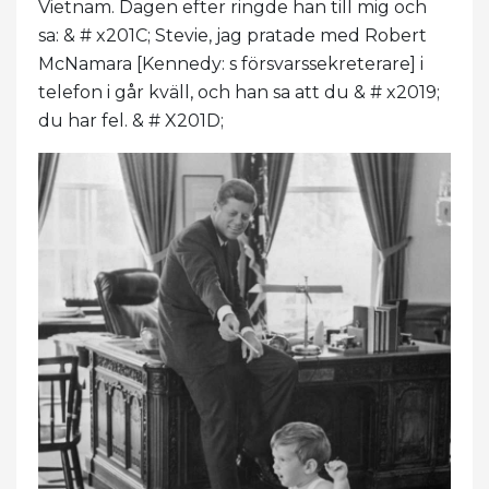
Vietnam. Dagen efter ringde han till mig och
sa: & # x201C; Stevie, jag pratade med Robert
McNamara [Kennedy: s försvarssekreterare] i
telefon i går kväll, och han sa att du & # x2019;
du har fel. & # X201D;