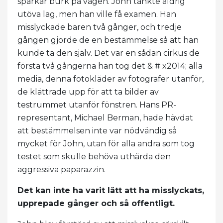
sparkar burk på vägen. John tänkte aldrig
utöva lag, men han ville få examen. Han
misslyckade baren två gånger, och tredje
gången gjorde de en bestämmelse så att han
kunde ta den själv. Det var en sådan cirkus de
första två gångerna han tog det & # x2014; alla
media, denna fotokläder av fotografer utanför,
de klättrade upp för att ta bilder av
testrummet utanför fönstren. Hans PR-
representant, Michael Berman, hade hävdat
att bestämmelsen inte var nödvändig så
mycket för John, utan för alla andra som tog
testet som skulle behöva uthärda den
aggressiva paparazzin.
Det kan inte ha varit lätt att ha misslyckats,
upprepade gånger och så offentligt.