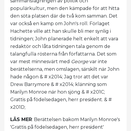
sammanslagningen av politik och
populärkultur, men den kämpade för att hitta
den söta platsen där de två kom samman. Det
var också en kamp om John's roll. Förlaget
Hachette ville att han skulle bli mer synlig i
tidningen; John planerade helt enkelt att vara
redaktör och låta tidningen tala genom de
talangfulla rösterna från författarna. Det som
var mest minnesvärt med
George
var inte
berättelserna, men omslagen, särskilt när John
hade någon & # x2014; Jag tror att det var
Drew Barrymore & # x2014; klänning som
Marilyn Monroe när hon sjöng & # x201C;
Grattis på födelsedagen, herr president. & #
x201D;
LÄS MER
: Berättelsen bakom Marilyn Monroe's
'Grattis på födelsedagen, herr president'