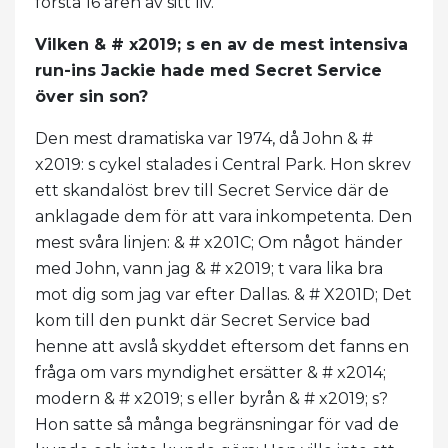
första 16 åren av sitt liv.
Vilken & # x2019; s en av de mest intensiva
run-ins Jackie hade med Secret Service
över sin son?
Den mest dramatiska var 1974, då John & #
x2019: s cykel stalades i Central Park. Hon skrev
ett skandalöst brev till Secret Service där de
anklagade dem för att vara inkompetenta. Den
mest svåra linjen: & # x201C; Om något händer
med John, vann jag & # x2019; t vara lika bra
mot dig som jag var efter Dallas. & # X201D; Det
kom till den punkt där Secret Service bad
henne att avslå skyddet eftersom det fanns en
fråga om vars myndighet ersätter & # x2014;
modern & # x2019; s eller byrån & # x2019; s?
Hon satte så många begränsningar för vad de