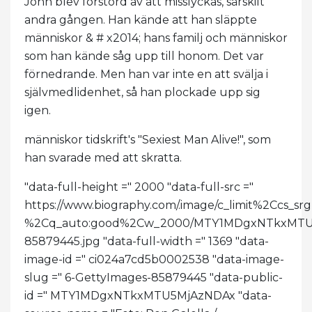
John blev förstörd av att misslyckas, särskilt
andra gången. Han kände att han släppte
människor & # x2014; hans familj och människor
som han kände såg upp till honom. Det var
förnedrande. Men han var inte en att svälja i
självmedlidenhet, så han plockade upp sig
igen.
människor tidskrift's "Sexiest Man Alive!", som
han svarade med att skratta.
"data-full-height =" 2000 "data-full-src ="
https://www.biography.com/.image/c_limit%2Ccs_s
%2Cq_auto:good%2Cw_2000/MTY1MDgxNTkxMTU
85879445.jpg "data-full-width =" 1369 "data-
image-id =" ci024a7cd5b0002538 "data-image-
slug =" 6-GettyImages-85879445 "data-public-
id =" MTY1MDgxNTkxMTU5MjAzNDAx "data-