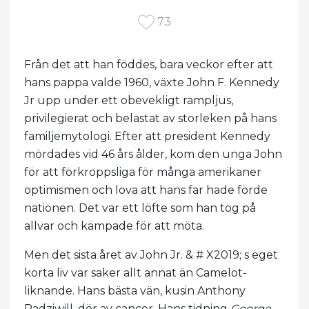
73
Från det att han föddes, bara veckor efter att
hans pappa valde 1960, växte John F. Kennedy
Jr upp under ett obevekligt rampljus,
privilegierat och belastat av storleken på hans
familjemytologi. Efter att president Kennedy
mördades vid 46 års ålder, kom den unga John
för att förkroppsliga för många amerikaner
optimismen och lova att hans far hade förde
nationen. Det var ett löfte som han tog på
allvar och kämpade för att möta.
Men det sista året av John Jr. & # X2019; s eget
korta liv var saker allt annat än Camelot-
liknande. Hans bästa vän, kusin Anthony
Radziwill, dör av cancer. Hans tidning
George
,