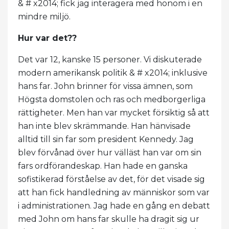
& # x2014; fick jag interagera med honom i en
mindre miljö.
Hur var det??
Det var 12, kanske 15 personer. Vi diskuterade
modern amerikansk politik & # x2014; inklusive
hans far. John brinner för vissa ämnen, som
Högsta domstolen och ras och medborgerliga
rättigheter. Men han var mycket försiktig så att
han inte blev skrämmande. Han hänvisade
alltid till sin far som president Kennedy. Jag
blev förvånad över hur välläst han var om sin
fars ordförandeskap. Han hade en ganska
sofistikerad förståelse av det, för det visade sig
att han fick handledning av människor som var
i administrationen. Jag hade en gång en debatt
med John om hans far skulle ha dragit sig ur