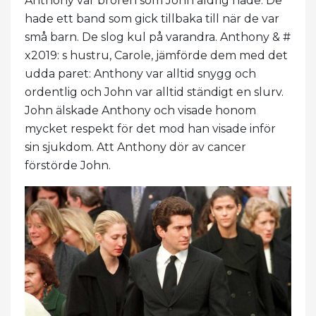
Anthony var broren som John aldrig hade. De
hade ett band som gick tillbaka till när de var
små barn. De slog kul på varandra. Anthony & #
x2019: s hustru, Carole, jämförde dem med det
udda paret: Anthony var alltid snygg och
ordentlig och John var alltid ständigt en slurv.
John älskade Anthony och visade honom
mycket respekt för det mod han visade inför
sin sjukdom. Att Anthony dör av cancer
förstörde John.