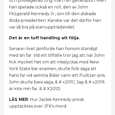
och privilegierad ung man i sin generation. Men
han spelade också en roll, den av John
Fitzgerald Kennedy Jr., son till den älskade
döda presidenten. Kanske var det därför han
var så bra på scenuppträdandet.
Det är en tuff handling att följa.
Senare i livet jämförde han honom ständigt
med sin far. Vid ett tillfälle tror jag att när John
fick mycket het om att misslyckas med New
York State bar examen, skulle folk säga att
hans far vid samma ålder vann ett Pulitzer-pris.
John skulle bara säga, & # x201C; Jag & # x2019;
är inte min far. & # X201D;
LÄS MER
: Hur Jackie Kennedy privat
upptäcktes över JFK's mord