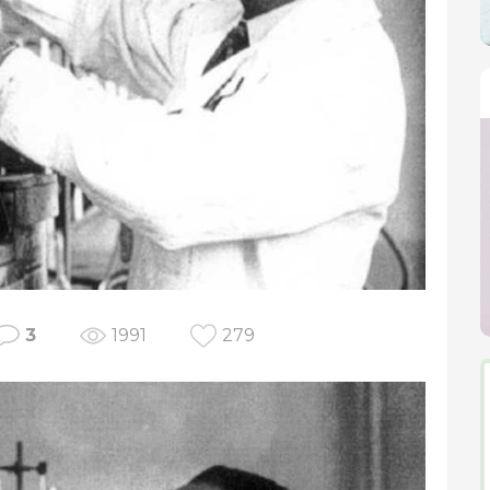
3
1991
279