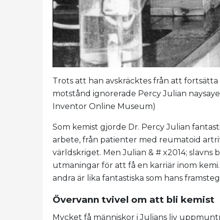
Trots att han avskräcktes från att fortsätta
motstånd ignorerade Percy Julian naysayers
Inventor Online Museum)
Som kemist gjorde Dr. Percy Julian fantas
arbete, från patienter med reumatoid artrit
världskriget. Men Julian & # x2014; slavn
utmaningar för att få en karriär inom kem
andra är lika fantastiska som hans framste
Övervann tvivel om att bli kemist
Mycket få människor i Julians liv uppmuntr