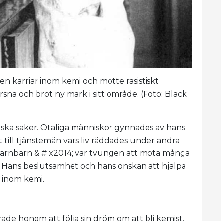
 en karriär inom kemi och mötte rasistiskt
na och bröt ny mark i sitt område. (Foto: Black
tiska saker. Otaliga människor gynnades av hans
 till tjänstemän vars liv räddades under andra
s barnbarn & # x2014; var tvungen att möta många
i. Hans beslutsamhet och hans önskan att hjälpa
g inom kemi.
ade honom att följa sin dröm om att bli kemist.