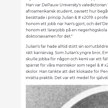
Han var DePauw University's valedictorian
afroamerikansk student, oavsett hur begåv
berättade i princip Julian & # x2019: s profes
honom ett jobb när han's gjort, och det'Det
honom ett lärarjobb på en negerhögskola i
doktorsexamen för det."
Julian's far hade alltid stött sin son'utbil
rätt karriärväg. Som Julian's yngre bror, Em
skulle jobba för någon och kemi var ett fäl
spärrat för våra människor som regel & # x2
skolor. Han tänkte att det klokaste för Per
inrätta praktik. Det var ett medel för självs