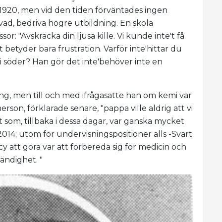
 1920, men vid den tiden förväntades ingen
ad, bedriva högre utbildning. En skola
sor: "Avskräcka din ljusa kille. Vi kunde inte't få
 betyder bara frustration. Varför inte'hittar du
 söder? Han gör det inte'behöver inte en
dning, men till och med ifrågasatte han om kemi var
erson, förklarade senare, "pappa ville aldrig att vi
t som, tillbaka i dessa dagar, var ganska mycket
014; utom för undervisningspositioner alls -Svart
cy att göra var att förbereda sig för medicin och
tändighet. "