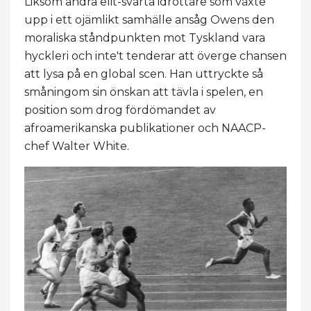
Liksom andra elit-svarta idrottare som växte
upp i ett ojämlikt samhälle ansåg Owens den
moraliska ståndpunkten mot Tyskland vara
hyckleri och inte't tenderar att överge chansen
att lysa på en global scen. Han uttryckte så
småningom sin önskan att tävla i spelen, en
position som drog fördömandet av
afroamerikanska publikationer och NAACP-
chef Walter White.