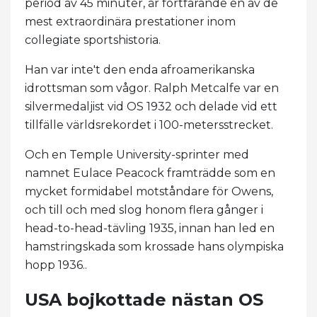
period av 45 minuter, är fortfarande en av de
mest extraordinära prestationer inom
collegiate sportshistoria.
Han var inte't den enda afroamerikanska
idrottsman som vågor. Ralph Metcalfe var en
silvermedaljist vid OS 1932 och delade vid ett
tillfälle världsrekordet i 100-metersstrecket.
Och en Temple University-sprinter med
namnet Eulace Peacock framträdde som en
mycket formidabel motståndare för Owens,
och till och med slog honom flera gånger i
head-to-head-tävling 1935, innan han led en
hamstringskada som krossade hans olympiska
hopp 1936..
USA bojkottade nästan OS