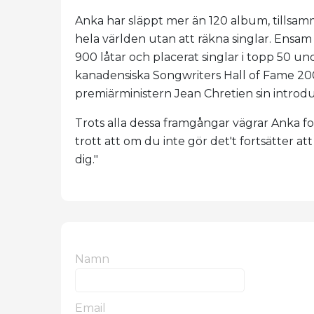
Anka har släppt mer än 120 album, tillsam
hela världen utan att räkna singlar. Ensam 
900 låtar och placerat singlar i topp 50 un
kanadensiska Songwriters Hall of Fame 20
premiärministern Jean Chretien sin introdu
Trots alla dessa framgångar vägrar Anka fortf
trott att om du inte gör det't fortsätter at
dig."
Namn
Email