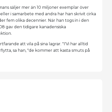
mans säljer mer än 10 miljoner exemplar över
eller i samarbete med andra har han skrivit cirka
der fem olika decennier. När han togs in i den
08 gav den tidigare kanadensiska
ktion.
arande att vila på sina lagrar. "I'Vi har alltid
t flytta, sa han, "de kommer att kasta smuts på