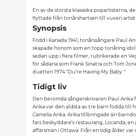
En av de största klassiska popartisterna, 
flyttade från tonårshartsen till vuxen artis
Synopsis
Född i Kanada 1941, tonårssångare Paul Ank
skapade honom som en topp tonåring idol
sedan upp i flera filmer, rubrikerade en Ve
för sådana som Frank Sinatra och Tom Jone
duetten 1974 "Du're Having My Baby. "
Tidigt liv
Den berömda sångerskrivaren Paul Anka föd
Anka var den äldsta av tre barn födda till 
Camelia Anka. Anka tillbringade sin barndo
fars beskyddare's restaurang, Locanda, en 
affärsmän i Ottawa. Från en tidig ålder var