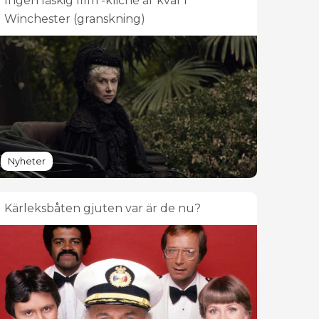
Ingen läskig film -kliché är kvar i
Winchester (granskning)
Nyheter
Kärleksbåten gjuten var är de nu?