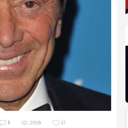
1
2928
21