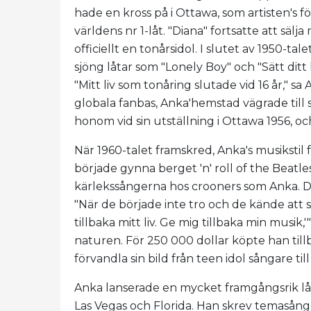
hade en kross på i Ottawa, som artisten's f
världens nr 1-låt. "Diana" fortsatte att säl
officiellt en tonårsidol. I slutet av 1950-ta
sjöng låtar som "Lonely Boy" och "Sätt dit
"Mitt liv som tonåring slutade vid 16 år," sa 
globala fanbas, Anka'hemstad vägrade till
honom vid sin utställning i Ottawa 1956, oc
När 1960-talet framskred, Anka's musikstil fö
började gynna berget 'n' roll of the Beat
kärlekssångerna hos crooners som Anka. De
"När de började inte tro och de kände att s
tillbaka mitt liv. Ge mig tillbaka min musik
naturen. För 250 000 dollar köpte han tillb
förvandla sin bild från teen idol sångare till
Anka lanserade en mycket framgångsrik låts
Las Vegas och Florida. Han skrev temasån