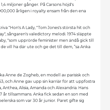
 1,4 miljoner gånger. På Carsons höjd's
 900,000 årligen i royalty ensam från den ena
iva "Hon's A Lady, "Tom Jones's största hit och
y", sångaren's valedictory melodi. 1974 släppte
aby, "som upprörde feminister men ändå gick till
 de vill ha där ute och ge det till dem, ”sa Anka
nka Anne de Zogheb, en modell av parisisk och
963, och Anne gav upp sin karriär för att uppfostra
a, Anthea, Alisia, Amanda och Alexandria. Hans
7 år tillsammans. Anka fick sedan en son med
erska som var 30 år junior. Paret gifte sig