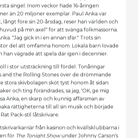
örsta singel. Inom veckor hade 16-åringen
ja mer än 20 miljoner exemplar. Paul Anka var
let, långt före sin 20-årsdag, reser han världen och
t huvud på min axel" för att svänga folkmassorna.
Anka. "Jag gick in i en annan sfär." Trots sin
 stor del att omfamna honom. Lokala barn lovade
h han vägrade att spela där igen i decennier.
ll i stor utsträckning till fördel. Tonåringar
les and the Rolling Stones över de drömmande
 stora skivbolagen sköt tyst honom åt sidan.
aker och ting förändrades, sa jag, 'OK, ge mig
,'"sa Anka, en skarp och kunnig affärsman av
aka rättigheterna till all sin musik och började
 Rat Pack-stil låtskrivare.
krivarkarriär från kasinon och kvällsklubbarna i
gen för
The Tonight Show
under Johnny Carson's