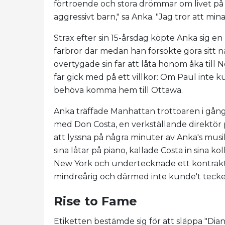
förtroende och stora drömmar om livet på s
aggressivt barn," sa Anka. "Jag tror att mina
Strax efter sin 15-årsdag köpte Anka sig en 
farbror där medan han försökte göra sitt n
övertygade sin far att låta honom åka till N
far gick med på ett villkor: Om Paul inte ku
behöva komma hem till Ottawa.
Anka träffade Manhattan trottoaren i gång
med Don Costa, en verkställande direktör
att lyssna på några minuter av Anka's musi
sina låtar på piano, kallade Costa in sina ko
New York och undertecknade ett kontrakt 
mindreårig och därmed inte kunde't teck
Rise to Fame
Etiketten bestämde sig för att släppa "Dian