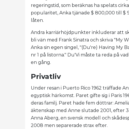
regeringstid, som beräknas ha spelats cirka
popularitet, Anka tjänade $ 800,000 till $
låten.
Andra karriärhöjdpunkter inkluderar att skr
bli vän med Frank Sinatra och skriva "My Wa
Anka sin egen singel, "(Du're) Having My B
nr 1 på listorna." Du'Vi måste ta reda på vad
en gång.
Privatliv
Under resan i Puerto Rico 1962 träffade A
egyptisk härkomst. Paret gifte sig i Paris 1
deras familj. Paret hade fem döttrar: Ameli
äktenskap med Anne slutade 2001, efter 3
Anna Aberg, en svensk modell och skådespel
2008 men separerade strax efter.