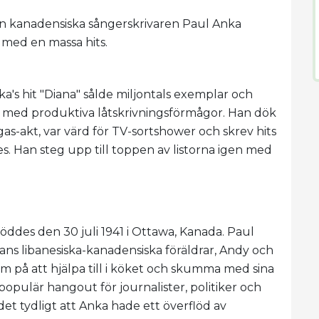
den kanadensiska sångerskrivaren Paul Anka
t med en massa hits.
a's hit "Diana" sålde miljontals exemplar och
 med produktiva låtskrivningsförmågor. Han dök
gas-akt, var värd för TV-sortshower och skrev hits
s. Han steg upp till toppen av listorna igen med
des den 30 juli 1941 i Ottawa, Kanada. Paul
hans libanesiska-kanadensiska föräldrar, Andy och
m på att hjälpa till i köket och skumma med sina
populär hangout för journalister, politiker och
 det tydligt att Anka hade ett överflöd av