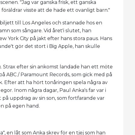
cenen. "Jag var ganska frisk, ett ganska
 föräldrar visste att de hade ett ovanligt barn."
biljett till Los Angeles och stannade hos en
amn som sångare. Vid året'i slutet, han
ew York City på jakt efter hans stora paus. Hans
nde't gör det stort i Big Apple, han skulle
. Strax efter sin ankomst landade han ett möte
 på ABC / Paramount Records, som gick med på
k. Efter att ha hört tonåringen spela några av
llegor. Inom några dagar, Paul Anka's far var i
på uppdrag av sin son, som fortfarande var
en på egen hand.
a", en låt som Anka skrev för en tjej som han