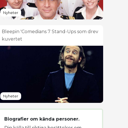
Nyheter
Bleepin 'Comedians 7 Stand-Ups som drev
kuvertet
Nyheter
Biografier om kända personer.
Din källa till riktiga berättelser om