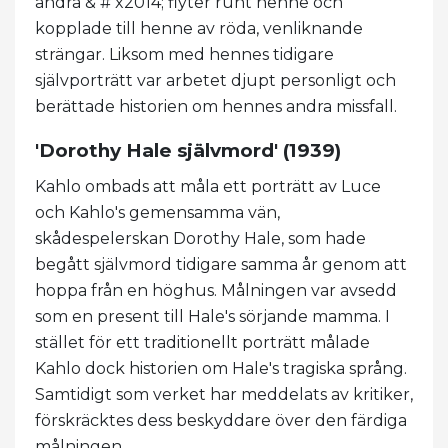
andra & # x2014; flyter runt henne och
kopplade till henne av röda, venliknande
strängar. Liksom med hennes tidigare
självporträtt var arbetet djupt personligt och
berättade historien om hennes andra missfall.
'Dorothy Hale självmord' (1939)
Kahlo ombads att måla ett porträtt av Luce
och Kahlo's gemensamma vän,
skådespelerskan Dorothy Hale, som hade
begått självmord tidigare samma år genom att
hoppa från en höghus. Målningen var avsedd
som en present till Hale's sörjande mamma. I
stället för ett traditionellt porträtt målade
Kahlo dock historien om Hale's tragiska språng.
Samtidigt som verket har meddelats av kritiker,
förskräcktes dess beskyddare över den färdiga
målningen.