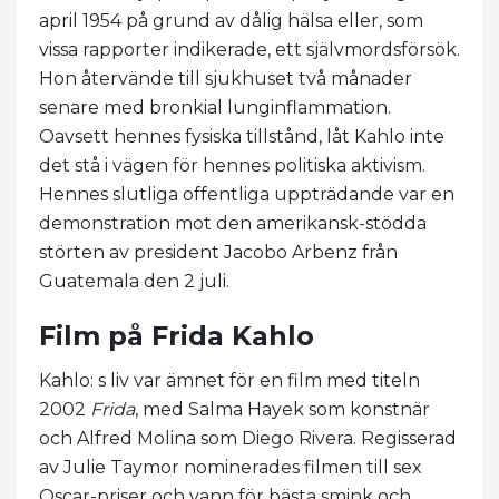
april 1954 på grund av dålig hälsa eller, som
vissa rapporter indikerade, ett självmordsförsök.
Hon återvände till sjukhuset två månader
senare med bronkial lunginflammation.
Oavsett hennes fysiska tillstånd, låt Kahlo inte
det stå i vägen för hennes politiska aktivism.
Hennes slutliga offentliga uppträdande var en
demonstration mot den amerikansk-stödda
störten av president Jacobo Arbenz från
Guatemala den 2 juli.
Film på Frida Kahlo
Kahlo: s liv var ämnet för en film med titeln
2002
Frida
, med Salma Hayek som konstnär
och Alfred Molina som Diego Rivera. Regisserad
av Julie Taymor nominerades filmen till sex
Oscar-priser och vann för bästa smink och