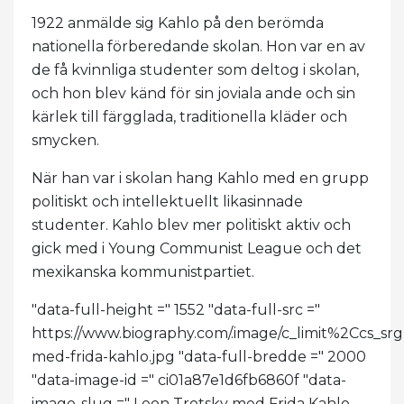
1922 anmälde sig Kahlo på den berömda
nationella förberedande skolan. Hon var en av
de få kvinnliga studenter som deltog i skolan,
och hon blev känd för sin joviala ande och sin
kärlek till färgglada, traditionella kläder och
smycken.
När han var i skolan hang Kahlo med en grupp
politiskt och intellektuellt likasinnade
studenter. Kahlo blev mer politiskt aktiv och
gick med i Young Communist League och det
mexikanska kommunistpartiet.
"data-full-height =" 1552 "data-full-src ="
https://www.biography.com/.image/c_limit%2C
med-frida-kahlo.jpg "data-full-bredde =" 2000
"data-image-id =" ci01a87e1d6fb6860f "data-
image-slug =" Leon Trotsky med Frida Kahlo