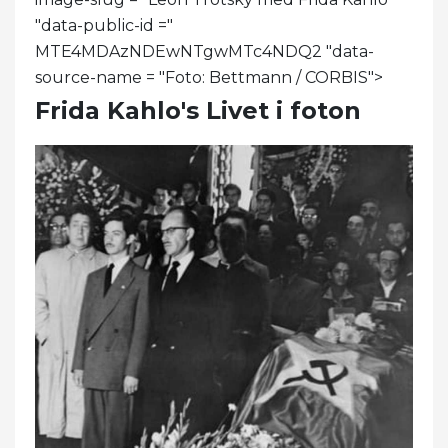
"data-public-id ="
MTE4MDAzNDEwNTgwMTc4NDQ2 "data-
source-name = "Foto: Bettmann / CORBIS">
Frida Kahlo's Livet i foton