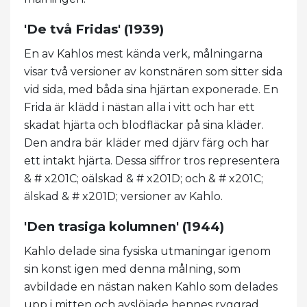
'De två Fridas' (1939)
En av Kahlos mest kända verk, målningarna
visar två versioner av konstnären som sitter sida
vid sida, med båda sina hjärtan exponerade. En
Frida är klädd i nästan alla i vitt och har ett
skadat hjärta och blodfläckar på sina kläder.
Den andra bär kläder med djärv färg och har
ett intakt hjärta. Dessa siffror tros representera
& # x201C; oälskad & # x201D; och & # x201C;
älskad & # x201D; versioner av Kahlo.
'Den trasiga kolumnen' (1944)
Kahlo delade sina fysiska utmaningar igenom
sin konst igen med denna målning, som
avbildade en nästan naken Kahlo som delades
upp i mitten och avslöjade hennes ryggrad