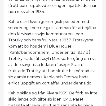
få ett barn, upplevde hon igen hjärtskador när
hon missfaller 1934.
Kahlo och Rivera genomgick perioder med
separering, men de gick samman för att hjälpa
den förvisade sovjetkommunisten Leon
Trotsky och hans fru Natalia 1937. Trotskysna
kom att bo hos dem i Blue House
(Kahlo'barndomshem) under en tid 1937 då
Trotsky hade fått asyl i Mexiko. En gång en rival
av den sovjetiska ledaren Joseph Stalin,
fruktade Trotsky att han skulle bli mördad av
sin gamla nemesis. Kahlo och Trotsky hade
enligt uppgift en kort affär under denna tid.
Kahlo skilde sig från Rivera 1939. De förblev inte
skild länge och gifte sig igen 1940. Paret
fortsatte att leva i stort sett separata liv, båda