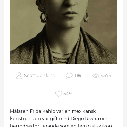
Scott Jenkins
116
4574
549
Målaren Frida Kahlo var en mexikansk
konstnär som var gift med Diego Rivera och
beundras fortfarande som en feministisk ikon.