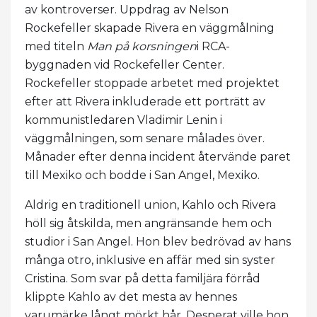
av kontroverser. Uppdrag av Nelson
Rockefeller skapade Rivera en väggmålning
med titeln
Man på korsningen
i RCA-
byggnaden vid Rockefeller Center.
Rockefeller stoppade arbetet med projektet
efter att Rivera inkluderade ett porträtt av
kommunistledaren Vladimir Lenin i
väggmålningen, som senare målades över.
Månader efter denna incident återvände paret
till Mexiko och bodde i San Angel, Mexiko.
Aldrig en traditionell union, Kahlo och Rivera
höll sig åtskilda, men angränsande hem och
studior i San Angel. Hon blev bedrövad av hans
många otro, inklusive en affär med sin syster
Cristina. Som svar på detta familjära förråd
klippte Kahlo av det mesta av hennes
varumärke långt mörkt hår. Desperat ville hon