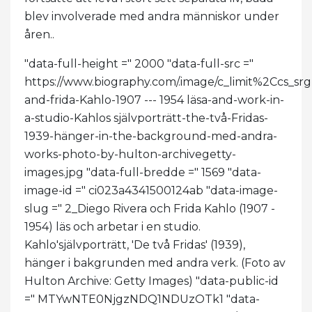
blev involverade med andra människor under
åren..
"data-full-height =" 2000 "data-full-src ="
https://www.biography.com/.image/c_limit%2C
and-frida-Kahlo-1907 --- 1954 läsa-and-work-in-
a-studio-Kahlos självporträtt-the-två-Fridas-
1939-hänger-in-the-background-med-andra-
works-photo-by-hulton-archivegetty-
images.jpg "data-full-bredde =" 1569 "data-
image-id =" ci023a4341500124ab "data-image-
slug =" 2_Diego Rivera och Frida Kahlo (1907 -
1954) läs och arbetar i en studio.
Kahlo'självporträtt, 'De två Fridas' (1939),
hänger i bakgrunden med andra verk. (Foto av
Hulton Archive: Getty Images) "data-public-id
=" MTYwNTE0NjgzNDQ1NDUzOTk1 "data-