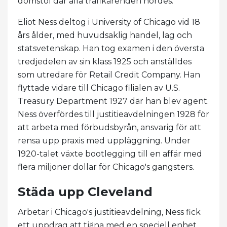
domstol där alla trafikärenden hördes.
Eliot Ness deltog i University of Chicago vid 18
års ålder, med huvudsaklig handel, lag och
statsvetenskap. Han tog examen i den översta
tredjedelen av sin klass 1925 och anställdes
som utredare för Retail Credit Company. Han
flyttade vidare till Chicago filialen av U.S.
Treasury Department 1927 där han blev agent.
Ness överfördes till justitieavdelningen 1928 för
att arbeta med förbudsbyrån, ansvarig för att
rensa upp praxis med uppläggning. Under
1920-talet växte bootlegging till en affär med
flera miljoner dollar för Chicago's gangsters.
Städa upp Cleveland
Arbetar i Chicago's justitieavdelning, Ness fick
ett uppdrag att tjäna med en speciell enhet