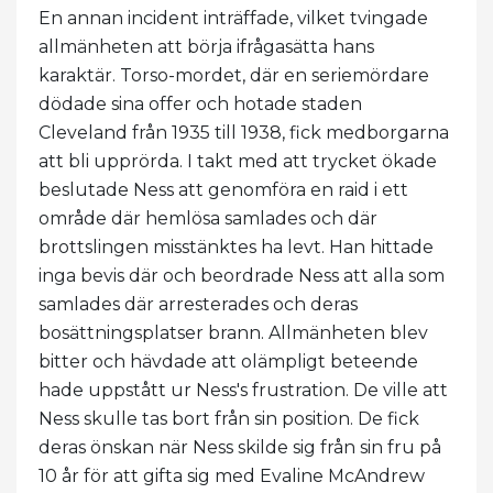
En annan incident inträffade, vilket tvingade
allmänheten att börja ifrågasätta hans
karaktär. Torso-mordet, där en seriemördare
dödade sina offer och hotade staden
Cleveland från 1935 till 1938, fick medborgarna
att bli upprörda. I takt med att trycket ökade
beslutade Ness att genomföra en raid i ett
område där hemlösa samlades och där
brottslingen misstänktes ha levt. Han hittade
inga bevis där och beordrade Ness att alla som
samlades där arresterades och deras
bosättningsplatser brann. Allmänheten blev
bitter och hävdade att olämpligt beteende
hade uppstått ur Ness's frustration. De ville att
Ness skulle tas bort från sin position. De fick
deras önskan när Ness skilde sig från sin fru på
10 år för att gifta sig med Evaline McAndrew