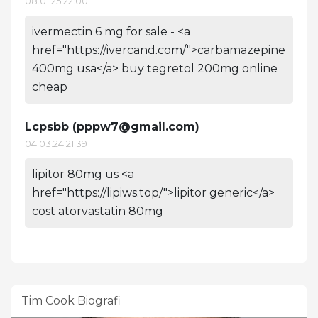
08.01.25 22:00
ivermectin 6 mg for sale - <a
href="https://ivercand.com/">carbamazepine
400mg usa</a> buy tegretol 200mg online
cheap
Lcpsbb (
pppw7@gmail.com
)
04.03.24 21:39
lipitor 80mg us <a
href="https://lipiws.top/">lipitor generic</a>
cost atorvastatin 80mg
Tim Cook Biografi