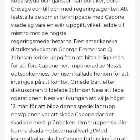
köpa skydd och tjänster från politiker, polis i
Chicago och till och med regeringsagenter. Att
fastställa de som är förknippade med Capone
visade sig vara en svår uppgift, vilket ledde till
misstro mot de högsta
regeringsmedarbetarna. Den amerikanska
distriktsadvokaten George Emmerson Q.
Johnson ledde uppgiften att hitta ärliga män
för att föra Capone ner. Imponerad av Ness's
outspokenness, Johnson kallade honom för att
intervjua på sitt kontor. Omedelbart efter
diskussionen tilldelade Johnson Ness att leda
operationen. Ness var tvungen att välja högst
12 män för att bilda denna speciella trupp.
ness'planen var att skada Capone där det
skadade mest: plånboken. Om truppen skulle
kunna skada mobsterna allvarligt'Med
inkomstkällor skulle Capone förlora kraften att