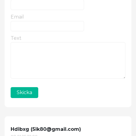
Email
Text
Skicka
Hdibxg (
5ik80@gmail.com
)