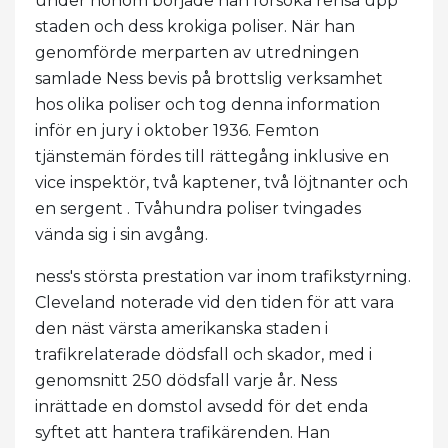
under honom började han försöka rensa upp
staden och dess krokiga poliser. När han
genomförde merparten av utredningen
samlade Ness bevis på brottslig verksamhet
hos olika poliser och tog denna information
inför en jury i oktober 1936. Femton
tjänstemän fördes till rättegång inklusive en
vice inspektör, två kaptener, två löjtnanter och
en sergent . Tvåhundra poliser tvingades
vända sig i sin avgång.
ness's största prestation var inom trafikstyrning.
Cleveland noterade vid den tiden för att vara
den näst värsta amerikanska staden i
trafikrelaterade dödsfall och skador, med i
genomsnitt 250 dödsfall varje år. Ness
inrättade en domstol avsedd för det enda
syftet att hantera trafikärenden. Han