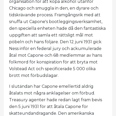
organisation för att köpa alkohol utanför
Chicago och smuggla in den, en dyrare och
tidskrävande process. Framgångsrik med att
snuffa ut Capone's bootleggingsverksamhet,
den speciella enheten hade då den fantastiska
uppgiften att samla ett rättsligt mål mot
pöbeln och hans följare. Den 12 juni 1931 gick
Ness inför en federal jury och ackumulerade
åtal mot Capone och 68 medlemmar av hans
folkmord för konspiration för att bryta mot
Volstead Act och specificerade 5 000 olika
brott mot förbudslagar.
I slutändan har Capone emellertid aldrig
åtalats mot några anklagelser om förbud.
Treasury agenter hade redan lagt fram bevis
den 5 juni 1931 för att åtala Capone för
skatteundandragande. Den amerikanska