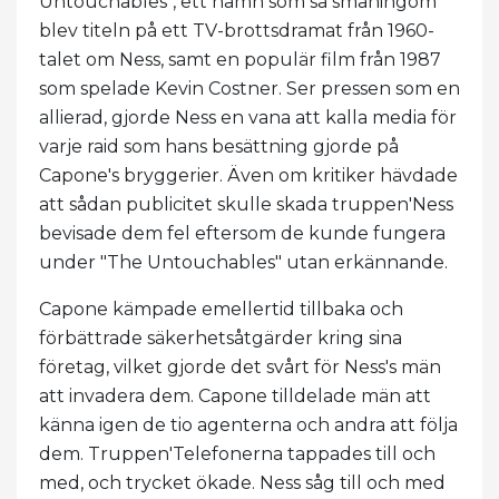
Untouchables", ett namn som så småningom
blev titeln på ett TV-brottsdramat från 1960-
talet om Ness, samt en populär film från 1987
som spelade Kevin Costner. Ser pressen som en
allierad, gjorde Ness en vana att kalla media för
varje raid som hans besättning gjorde på
Capone's bryggerier. Även om kritiker hävdade
att sådan publicitet skulle skada truppen'Ness
bevisade dem fel eftersom de kunde fungera
under "The Untouchables" utan erkännande.
Capone kämpade emellertid tillbaka och
förbättrade säkerhetsåtgärder kring sina
företag, vilket gjorde det svårt för Ness's män
att invadera dem. Capone tilldelade män att
känna igen de tio agenterna och andra att följa
dem. Truppen'Telefonerna tappades till och
med, och trycket ökade. Ness såg till och med