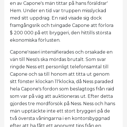
en av Capone's män tittar på hans föräldrar'
Hem. Under en tid var truppen misslyckad
med sitt uppdrag. En raid visade sig dock
framgångsrik och tvingade Capone att förlora
$ 200 000 på ett bryggeri, den hittills största
ekonomiska förlusten.
Capone'raseri intensifierades och orsakade en
vän till Ness's ska mördas brutalt. Som svar
ringde Ness ett personligt telefonsamtal till
Capone och sa till honom att titta ut genom
sitt fönster klockan 11'klocka, då Ness paraded
hela Capone's fordon som beslagtogs från raid
som var på väg att auktioneras ut. Efter detta
gjordes tre mordförsök på Ness. Ness och hans
män upptäckte inte ett stort bryggeri på de
två översta våningarna i en kontorsbyggnad
efter att ha fått ett anonymt tips från en