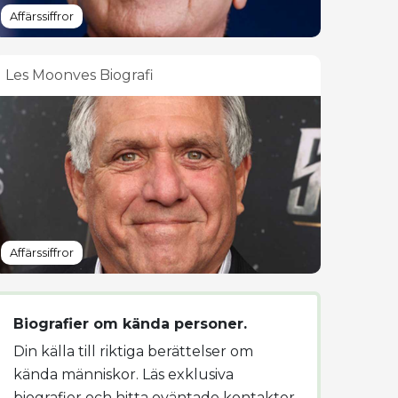
Affärssiffror
Les Moonves Biografi
Affärssiffror
Biografier om kända personer.
Din källa till riktiga berättelser om
kända människor. Läs exklusiva
biografier och hitta oväntade kontakter