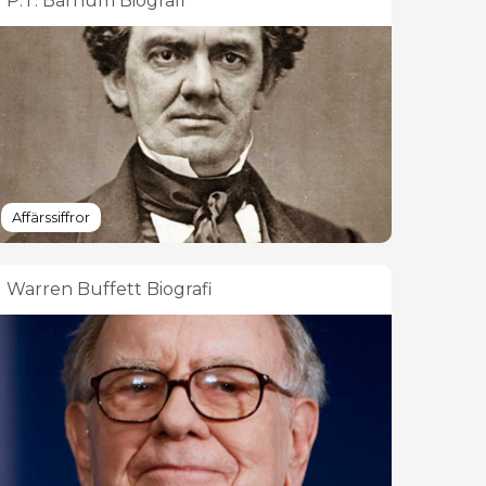
P.T. Barnum Biografi
Affärssiffror
Warren Buffett Biografi