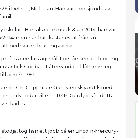
9 i Detroit, Michigan. Han var den sjunde av
amilj.
y i skolan. Han älskade musik & # x2014; han var
# x2014; men när han kastades ut från sin
att bedriva en boxningkarriär.
 professionella slagsmål. Förståelsen att boxning
ik fick Gordy att återvända till låtskrivning.
ill armén 1951.
änade sin GED, öppnade Gordy en skivbutik med
 medan kunder ville ha R&B; Gordy insåg detta
n veckades.
t stödja, tog han ett jobb på en Lincoln-Mercury-