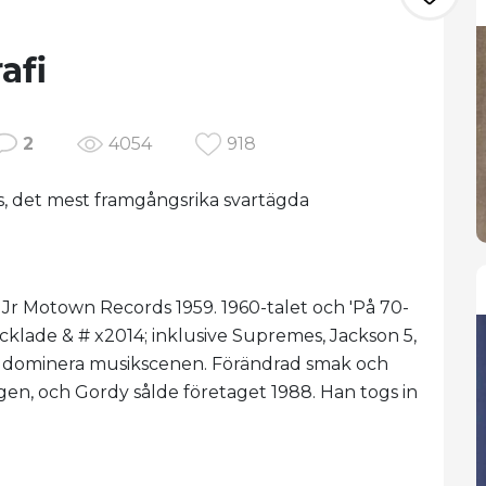
afi
2
4054
918
 det mest framgångsrika svartägda
Jr Motown Records 1959. 1960-talet och 'På 70-
cklade & # x2014; inklusive Supremes, Jackson 5,
; dominera musikscenen. Förändrad smak och
gen, och Gordy sålde företaget 1988. Han togs in