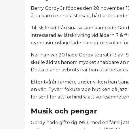
Berry Gordy Jr föddes den 28 november 192
åtta barn i en nära stickad, hårt arbetande f
Till skillnad från sina syskon kämpade Gord
intresserad av låtskrivning vid åldern 7 & 
gymnasiumsläge lade han sig ur skolan för 
När han var 20 hade Gordy segrat i 13 av 19
skulle åldras honom mycket snabbare än mus
Dessa planer avbröts när han utarbetades t
Efter två år i armén, under vilken han tj
en vän. Tyvärr fokuserade butiken på jazz
för sent för att förhindra att verksamhete
Musik och pengar
Gordy hade gifte sig 1953; med en familj at