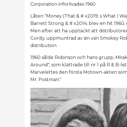
Corporation införlivades 1960.
Låten "Money (That & # x2019; s What I Wan
Barrett Strong & # x2014; blev en hit 196
Men efter att ha upptäckt att distributörer
Gordy, uppmuntrad av sin vän Smokey Robin
distribution.
1960 sålde Robinson och hans grupp, Mira
Around", som klättrade till nr 1 på R & B-
Marvelettes den första Motown-akten som
Mr. Postman."