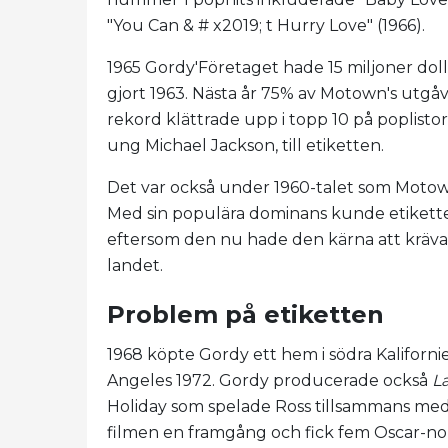
"You Can & # x2019; t Hurry Love" (1966).
1965 Gordy'Företaget hade 15 miljoner doll
gjort 1963. Nästa år 75% av Motown's utgåv
rekord klättrade upp i topp 10 på poplistor
ung Michael Jackson, till etiketten.
Det var också under 1960-talet som Motown
Med sin populära dominans kunde etiketten 
eftersom den nu hade den kärna att kräva a
landet.
Problem på etiketten
1968 köpte Gordy ett hem i södra Kalifornien
Angeles 1972. Gordy producerade också
L
Holiday som spelade Ross tillsammans med
filmen en framgång och fick fem Oscar-no