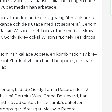
nin av att sätta klädsel i bilar hela dagen hade
huvudet medan han arbetade.
a in sitt meddelande och ägna sig åt musik ännu
odkände och de slutade med att separera.) Genom
ackie Wilson's chef; han slutade med att skriva
7. Gordy skrev också Wilson's "Lonely Teardrops
, som han kallade Jobete, en kombination av brev
r inte't lukrativt som han'd hoppades, och han
lag.
t honom, bildade Gordy Tamla Records den 12
tt hus på Detroit's West Grand Boulevard, han
 sitt huvudkontor. En av Tamla's etiketter
kroppsligar företaget; Motown Record