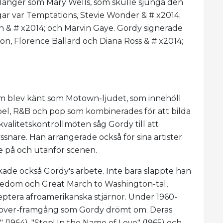
alanger som Mary Wells, som skulle sjunga den
gar var Temptations, Stevie Wonder & # x2014;
 & # x2014; och Marvin Gaye. Gordy signerade
son, Florence Ballard och Diana Ross & # x2014;
som blev känt som Motown-ljudet, som innehöll
l, R&B och pop som kombinerades för att bilda
alitetskontrollmöten såg Gordy till att
snare. Han arrangerade också för sina artister
de på och utanför scenen.
kade också Gordy's arbete. Inte bara släppte han
reedom och Great March to Washington-tal,
eptera afroamerikanska stjärnor. Under 1960-
sover-framgång som Gordy drömt om. Deras
1964), "Stop! In the Name of Love" (1965) och