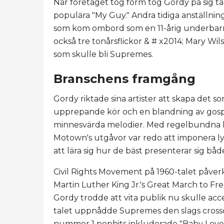
När företaget tog form tog Gordy på sig t
populära "My Guy." Andra tidiga anställnin
som kom ombord som en 11-årig underbarn
också tre tonårsflickor & # x2014; Mary Wil
som skulle bli Supremes.
Branschens framgång
Gordy riktade sina artister att skapa det 
upprepande kör och en blandning av gospe
minnesvärda melodier. Med regelbundna kv
Motown's utgåvor var redo att imponera lys
att lära sig hur de bäst presenterar sig bå
Civil Rights Movement på 1960-talet påver
Martin Luther King Jr.'s Great March to F
Gordy trodde att vita publik nu skulle acc
talet uppnådde Supremes den slags cros
nummer 1 pophits inkluderade "Baby Love" (