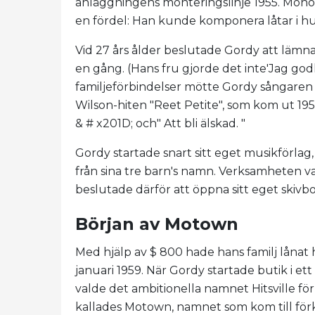
anläggningens monteringslinje 1955. Monoto
en fördel: Han kunde komponera låtar i 
Vid 27 års ålder beslutade Gordy att lämn
en gång. (Hans fru gjorde det inte'Jag g
familjeförbindelser mötte Gordy sångaren J
Wilson-hiten "Reet Petite", som kom ut 195
& # x201D; och" Att bli älskad. "
Gordy startade snart sitt eget musikförlag
från sina tre barn's namn. Verksamheten va
beslutade därför att öppna sitt eget skivbo
Början av Motown
Med hjälp av $ 800 hade hans familj låna
januari 1959. När Gordy startade butik i e
valde det ambitionella namnet Hitsville för
kallades Motown, namnet som kom till för