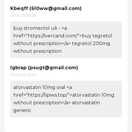
Kbeqff (
6l0ww@gmail.com
)
04.01.25 02:29
buy stromectol uk - <a
href="https://ivercand.com/">buy tegretol
without prescription</a> tegretol 200mg
without prescription
Igbrap (
psugt@gmail.com
)
05.03.24 16:54
atorvastatin 10mg oral <a
href="https://lipiws.top/">atorvastatin 10mg
without prescription</a> atorvastatin
generic