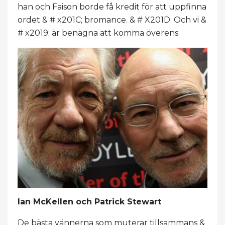
han och Faison borde få kredit för att uppfinna
ordet & # x201C; bromance. & # X201D; Och vi &
# x2019; är benägna att komma överens.
Ian McKellen och Patrick Stewart
De bästa vännerna som muterar tillsammans &