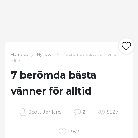
Hemsida
Nyheter
7 berömda bästa vänner för
alltid
7 berömda bästa
vänner för alltid
Scott Jenkins
2
5527
1382