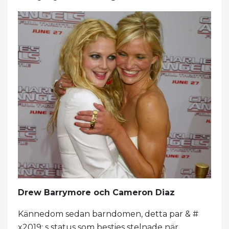
Drew Barrymore och Cameron Diaz
Kännedom sedan barndomen, detta par & #
x2019; s status som besties stelnade när