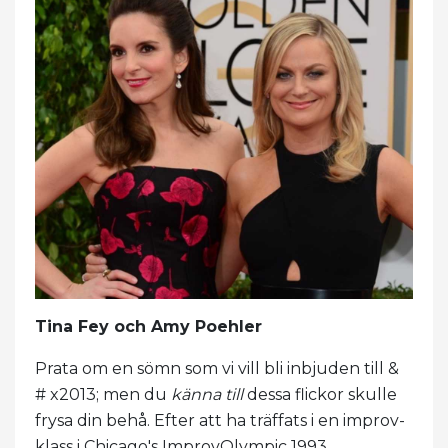
Tina Fey och Amy Poehler
Prata om en sömn som vi vill bli inbjuden till &
# x2013; men du
känna till
dessa flickor skulle
frysa din behå. Efter att ha träffats i en improv-
klass i Chicago's ImprovOlympic 1993,