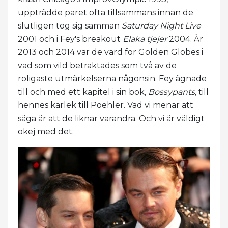
uppträdde paret ofta tillsammans innan de
slutligen tog sig samman
Saturday Night Live
2001 och i Fey's breakout
Elaka tjejer
2004. År
2013 och 2014 var de värd för Golden Globes i
vad som vild betraktades som två av de
roligaste utmärkelserna någonsin. Fey ägnade
till och med ett kapitel i sin bok,
Bossypants,
till
hennes kärlek till Poehler. Vad vi menar att
säga är att de liknar varandra. Och vi är väldigt
okej med det.