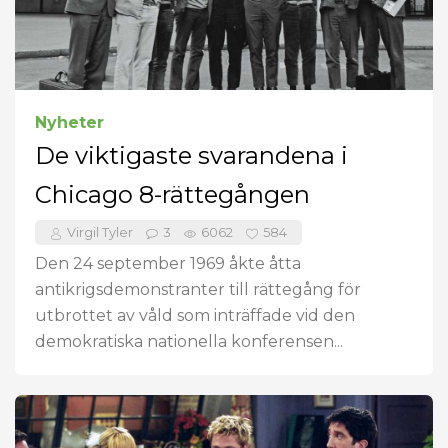
Nyheter
De viktigaste svarandena i
Chicago 8-rättegången
Virgil Tyler
3
6062
584
Den 24 september 1969 åkte åtta
antikrigsdemonstranter till rättegång för
utbrottet av våld som inträffade vid den
demokratiska nationella konferensen...