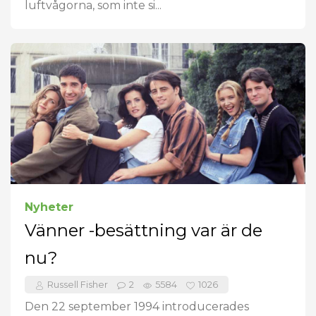
luftvågorna, som inte si...
Nyheter
Vänner -besättning var är de
nu?
Russell Fisher
2
5584
1026
Den 22 september 1994 introducerades