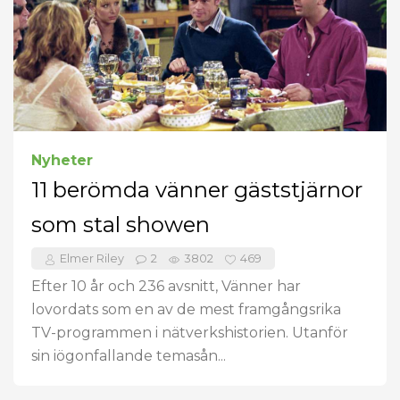
Nyheter
11 berömda vänner gäststjärnor
som stal showen
Elmer Riley
2
3802
469
Efter 10 år och 236 avsnitt, Vänner har
lovordats som en av de mest framgångsrika
TV-programmen i nätverkshistorien. Utanför
sin iögonfallande temasån...