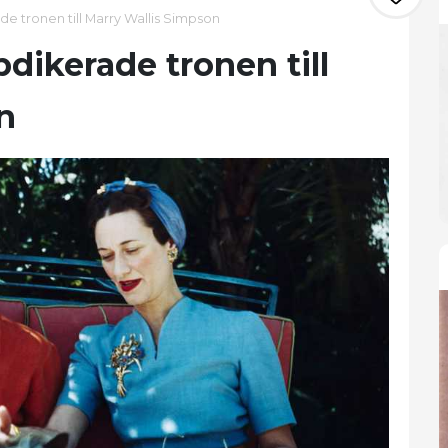
de tronen till Marry Wallis Simpson
bdikerade tronen till
n