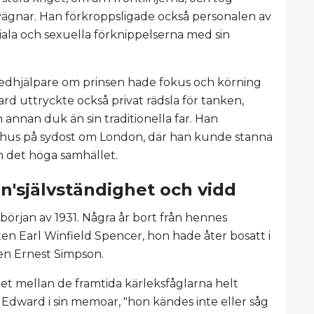
vägnar. Han förkroppsligade också personalen av
ociala och sexuella förknippelserna med sin
medhjälpare om prinsen hade fokus och körning
ard uttryckte också privat rädsla för tanken,
n annan duk än sin traditionella far. Han
tt hus på sydost om London, där han kunde stanna
n det höga samhället.
n'självständighet och vidd
början av 1931. Några år bort från hennes
en Earl Winfield Spencer, hon hade åter bosatt i
n Ernest Simpson.
et mellan de framtida kärleksfåglarna helt
v Edward i sin memoar, "hon kändes inte eller såg