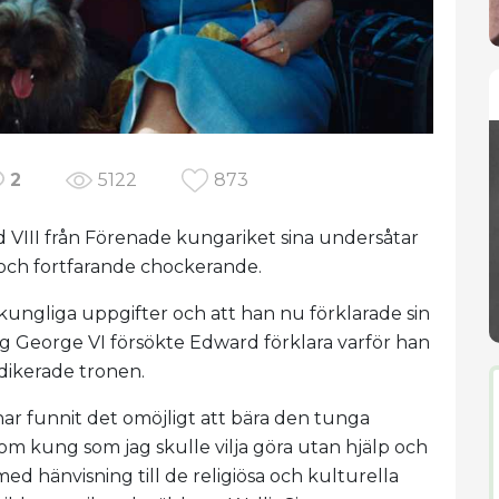
2
5122
873
VIII från Förenade kungariket sina undersåtar
och fortfarande chockerande.
kungliga uppgifter och att han nu förklarade sin
 kung George VI försökte Edward förklara varför han
dikerade tronen.
har funnit det omöjligt att bära den tunga
om kung som jag skulle vilja göra utan hjälp och
med hänvisning till de religiösa och kulturella