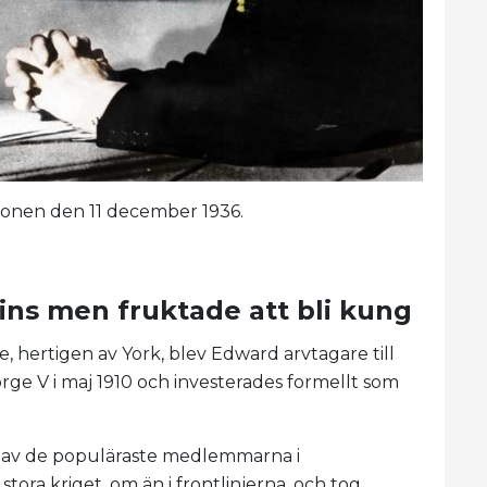
ationen den 11 december 1936.
ins men fruktade att bli kung
, hertigen av York, blev Edward arvtagare till
rge V i maj 1910 och investerades formellt som
av de populäraste medlemmarna i
ora kriget, om än i frontlinjerna, och tog