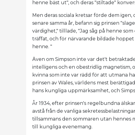
henne bäst ut", och deras "stiltade" konvers
Men deras sociala kretsar förde dem igen,
senare samma år, befann sig prinsen "slag
värdighet," tilllade, "Jag såg på henne s
träffat, och för närvarande bildade hoppet
henne. "
Även om Simpson inte var det't betrakta
intelligens och en obestridlig magnetism, 
kvinna som inte var rädd för att utmana h
prinsen av Wales, världens mest berättigad
hans kungliga uppmärksamhet, och Simpso
År 1934, efter prinsen's regelbundna älska
avstå från de vanliga sekretessbelastning
tillsammans den sommaren utan hennes make
till kungliga evenemang.