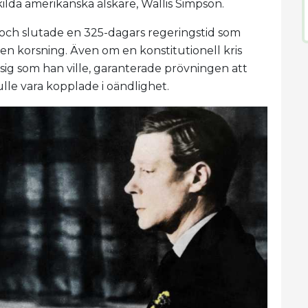
skilda amerikanska älskare, Wallis Simpson.
och slutade en 325-dagars regeringstid som
l en korsning. Även om en konstitutionell kris
 sig som han ville, garanterade prövningen att
lle vara kopplade i oändlighet.