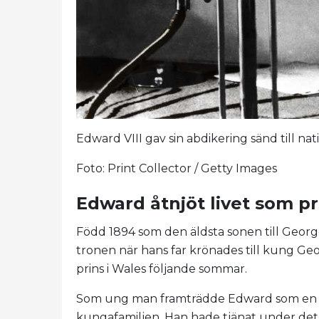
Edward VIII gav sin abdikering sänd till n
Foto: Print Collector / Getty Images
Edward åtnjöt livet som pr
Född 1894 som den äldsta sonen till George
tronen när hans far krönades till kung Geo
prins i Wales följande sommar.
Som ung man framträdde Edward som en 
kungafamiljen. Han hade tjänat under det st