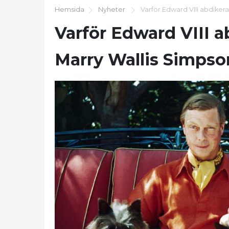
Hemsida
Nyheter
Varför Edward VIII abdikera
Varför Edward VIII a
Marry Wallis Simpso