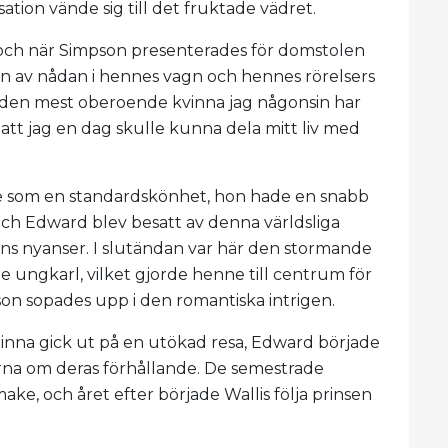
ation vände sig till det fruktade vädret.
 och när Simpson presenterades för domstolen
en av nådan i hennes vagn och hennes rörelsers
om den mest oberoende kvinna jag någonsin har
 att jag en dag skulle kunna dela mitt liv med
de som en standardskönhet, hon hade en snabb
och Edward blev besatt av denna världsliga
ans nyanser. I slutändan var här den stormande
e ungkarl, vilket gjorde henne till centrum för
n sopades upp i den romantiska intrigen.
rinna gick ut på en utökad resa, Edward började
arna om deras förhållande. De semestrade
, och året efter började Wallis följa prinsen