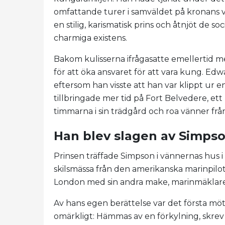
omfattande turer i samväldet på kronans 
en stilig, karismatisk prins och åtnjöt de s
charmiga existens.
Bakom kulisserna ifrågasatte emellertid 
för att öka ansvaret för att vara kung. Edw
eftersom han visste att han var klippt ur e
tillbringade mer tid på Fort Belvedere, e
timmarna i sin trädgård och roa vänner frå
Han blev slagen av Simpso
Prinsen träffade Simpson i vännernas hus i 
skilsmässa från den amerikanska marinpilot
London med sin andra make, marinmäklare
Av hans egen berättelse var det första möt
omärkligt: ​​Hämmas av en förkylning, skre