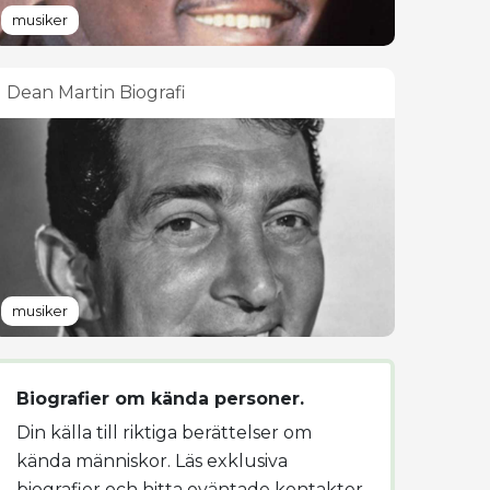
musiker
Dean Martin Biografi
musiker
Biografier om kända personer.
Din källa till riktiga berättelser om
kända människor. Läs exklusiva
biografier och hitta oväntade kontakter