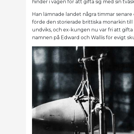
hinder i vägen för att gifta sig med sin två
Han lämnade landet några timmar senare 
förde den storierade brittiska monarkin til
undviks, och ex-kungen nu var fri att gifta
namnen på Edward och Wallis för evigt sku