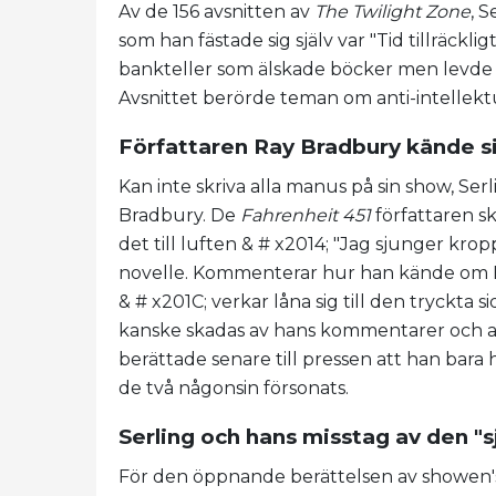
Av de 156 avsnitten av
The Twilight Zone
, 
som han fästade sig själv var "Tid tillräcklig
bankteller som älskade böcker men levde i
Avsnittet berörde teman om anti-intellek
Författaren Ray Bradbury kände si
Kan inte skriva alla manus på sin show, Serl
Bradbury. De
Fahrenheit 451
författaren sk
det till luften & # x2014; "Jag sjunger kro
novelle. Kommenterar hur han kände om Br
& # x201C; verkar låna sig till den tryckta 
kanske skadas av hans kommentarer och ank
berättade senare till pressen att han bar
de två någonsin försonats.
Serling och hans misstag av den "
För den öppnande berättelsen av showen's p