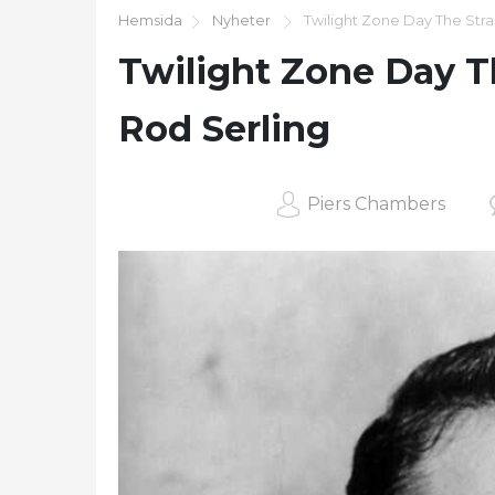
Hemsida
Nyheter
Twilight Zone Day The Stra
Twilight Zone Day T
Rod Serling
Piers Chambers