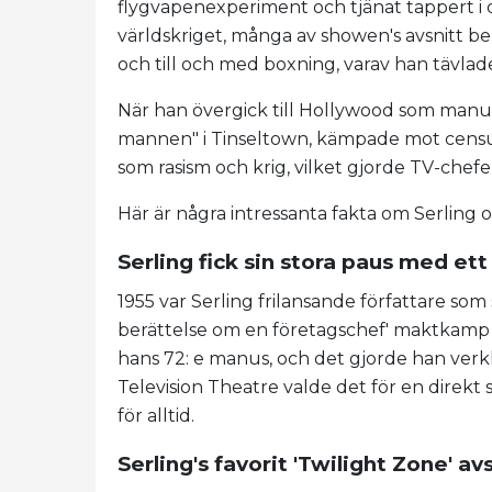
flygvapenexperiment och tjänat tappert 
världskriget, många av showen's avsnitt beha
och till och med boxning, varav han tävla
När han övergick till Hollywood som manu
mannen" i Tinseltown, kämpade mot censur
som rasism och krig, vilket gjorde TV-chefer
Här är några intressanta fakta om Serling o
Serling fick sin stora paus med et
1955 var Serling frilansande författare so
berättelse om en företagschef' maktkamp 
hans 72: e manus, och det gjorde han verk
Television Theatre valde det för en direkt
för alltid.
Serling's favorit 'Twilight Zone' avs