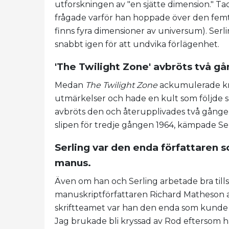
utforskningen av "en sjätte dimension." T
frågade varför han hoppade över den femte
finns fyra dimensioner av universum). Serl
snabbt igen för att undvika förlägenhet.
'The Twilight Zone' avbröts två gå
Medan
The Twilight Zone
ackumulerade kr
utmärkelser och hade en kult som följde 
avbröts den och återupplivades två gånge
slipen för tredje gången 1964, kämpade Serli
Serling var den enda författaren 
manus.
Även om han och Serling arbetade bra til
manuskriptförfattaren Richard Matheson ald
skriftteamet var han den enda som kunde 
Jag brukade bli kryssad av Rod eftersom ha