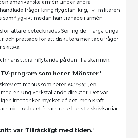
i den amerikanska armén under andra
ndlade frågor kring flygplan, krig, liv i militären
de som flygvikt medan han tränade i armén.
sförfattare betecknades Serling den "arga unga
 och pressade för att diskutera mer tabufrågor
 skitska.
ch hans stora inflytande på den lilla skärmen.
t TV-program som heter 'Mönster.'
m skrev ett manus som heter
Mönster
, en
med en ung verkställande direktör. Det var
ligen inte'tänker mycket på det, men Kraft
 sändning och det förändrade hans tv-skrivkarriär
nitt var 'Tillräckligt med tiden.'