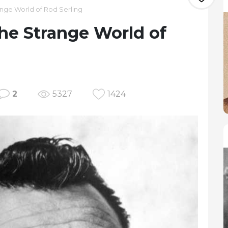
nge World of Rod Serling
he Strange World of
2
5327
1424