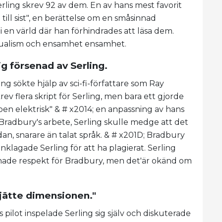
Serling skrev 92 av dem. En av hans mest favorit
t till sist", en berättelse om en småsinnad
 en värld där han förhindrades att läsa dem.
tualism och ensamhet ensamhet.
g försenad av Serling.
ing sökte hjälp av sci-fi-författare som Ray
rev flera skript för Serling, men bara ett gjorde
ppen elektrisk" & # x2014; en anpassning av hans
adbury's arbete, Serling skulle medge att det
sidan, snarare än talat språk. & # x201D; Bradbury
lagade Serling för att ha plagierat. Serling
a hade respekt för Bradbury, men det'är okänd om
sjätte dimensionen."
ilot inspelade Serling sig själv och diskuterade