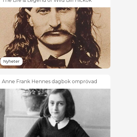
The Life & Legend of Wild Bill Hickok
Nyheter
Anne Frank Hennes dagbok omprövad