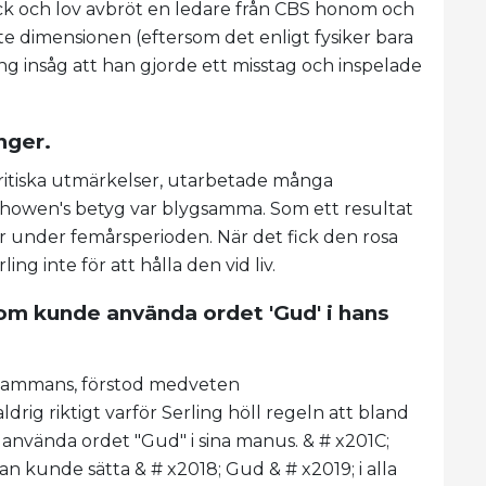
ack och lov avbröt en ledare från CBS honom och
 dimensionen (eftersom det enligt fysiker bara
ing insåg att han gjorde ett misstag och inspelade
nger.
itiska utmärkelser, utarbetade många
showen's betyg var blygsamma. Som ett resultat
r under femårsperioden. När det fick den rosa
ng inte för att hålla den vid liv.
som kunde använda ordet 'Gud' i hans
lsammans, förstod medveten
rig riktigt varför Serling höll regeln att bland
använda ordet "Gud" i sina manus. & # x201C;
n kunde sätta & # x2018; Gud & # x2019; i alla