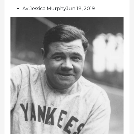
Av Jessica MurphyJun 18, 2019