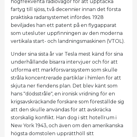
högfrekventa radiovågor för att upptäcka
fartyg till sjöss, två decennier innan det första
praktiska radarsystemet infördes. 1928
beviljades han ett patent på en flygapparat
som utesluter uppfinningen av den moderna
vertikala start- och landningsmaskinen (VTOL).
Under sina sista år var Tesla mest känd för sina
underhållande bisarra intervjuer och för att
utforma ett markförsvarssystem som skulle
stråla koncentrerade partiklar i himlen för att
skjuta ner fiendens plan. Det blev känt som
hans "dödsstråle", en ironisk vridning för en
krigsavskräckande forskare som föreställde sig
att den skulle användas för att avskräcka
storskalig konflikt. Han dog i sitt hotellrum i
New York 1943, och även om den amerikanska
högsta domstolen upprätthöll sitt