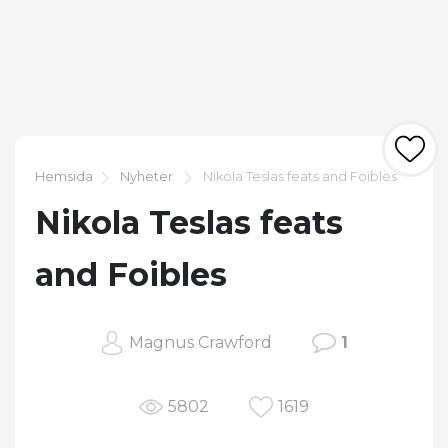
Hemsida
Nyheter
Nikola Teslas feats and Foibles
Nikola Teslas feats
and Foibles
Magnus Crawford
1
5802
1619