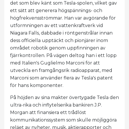
det som blev känt som Tesla-spolen, vilket gav
ett sätt att generera högspännings- och
högfrekvensströmmar. Han var avgörande för
utformningen av ett vattenkraftverk vid
Niagara Falls, dabbade i röntgenstrålar innan
dess officiella upptäckt och pionjärer inom
området robotik genom uppfinningen av
fjärrkontrollen. På vägen deltog han i ett lopp
med Italien's Guglielmo Marconi för att
utveckla en framgångsrik radioapparat, med
Marconi som använder flera av Tesla's patent
för hans komponenter.
På höjden av sina makter övertygade Tesla den
ultra-rika och inflytelserika bankiren J.P.
Morgan att finansiera ett trådlöst
kommunikationssystem som skulle möjliggöra
reläet av nyheter, musik, aktierapporter och