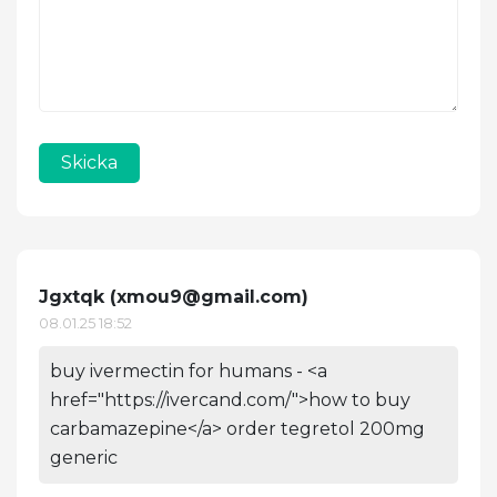
Skicka
Jgxtqk (
xmou9@gmail.com
)
08.01.25 18:52
buy ivermectin for humans - <a
href="https://ivercand.com/">how to buy
carbamazepine</a> order tegretol 200mg
generic