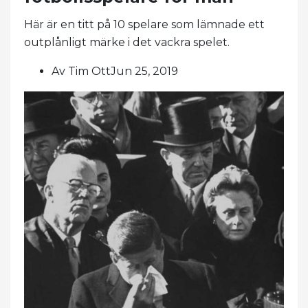
Här är en titt på 10 spelare som lämnade ett
outplånligt märke i det vackra spelet.
Av Tim OttJun 25, 2019