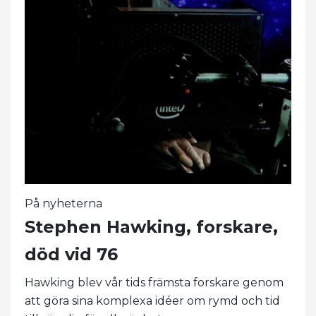
På nyheterna
Stephen Hawking, forskare,
död vid 76
Hawking blev vår tids främsta forskare genom
att göra sina komplexa idéer om rymd och tid