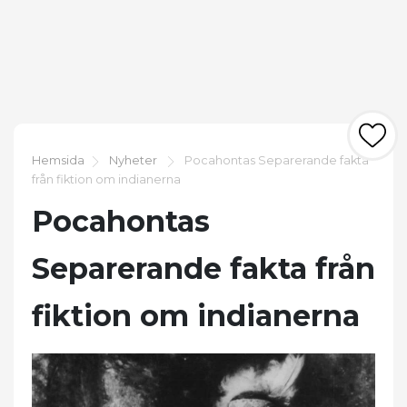
Hemsida
Nyheter
Pocahontas Separerande fakta
från fiktion om indianerna
Pocahontas
Separerande fakta från
fiktion om indianerna