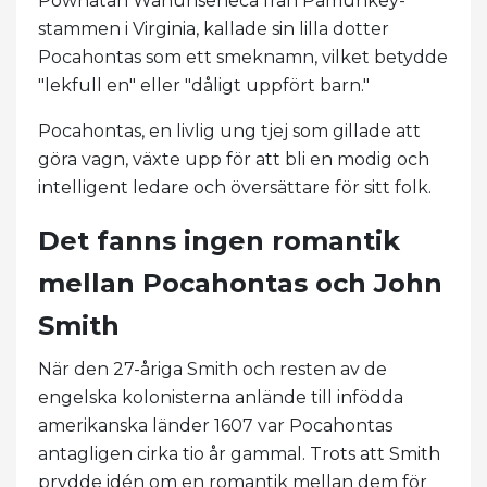
Powhatan Wahunseneca från Pamunkey-
stammen i Virginia, kallade sin lilla dotter
Pocahontas som ett smeknamn, vilket betydde
"lekfull en" eller "dåligt uppfört barn."
Pocahontas, en livlig ung tjej som gillade att
göra vagn, växte upp för att bli en modig och
intelligent ledare och översättare för sitt folk.
Det fanns ingen romantik
mellan Pocahontas och John
Smith
När den 27-åriga Smith och resten av de
engelska kolonisterna anlände till infödda
amerikanska länder 1607 var Pocahontas
antagligen cirka tio år gammal. Trots att Smith
prydde idén om en romantik mellan dem för