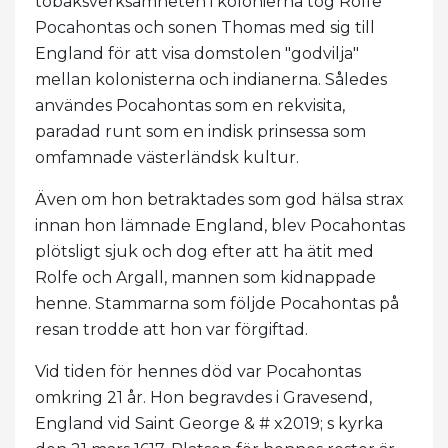
tobaksverksamheten i kolonierna tog Rolfe
Pocahontas och sonen Thomas med sig till
England för att visa domstolen "godvilja"
mellan kolonisterna och indianerna. Således
användes Pocahontas som en rekvisita,
paradad runt som en indisk prinsessa som
omfamnade västerländsk kultur.
Även om hon betraktades som god hälsa strax
innan hon lämnade England, blev Pocahontas
plötsligt sjuk och dog efter att ha ätit med
Rolfe och Argall, mannen som kidnappade
henne. Stammarna som följde Pocahontas på
resan trodde att hon var förgiftad.
Vid tiden för hennes död var Pocahontas
omkring 21 år. Hon begravdes i Gravesend,
England vid Saint George & # x2019; s kyrka