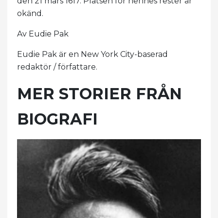
den 21 mars 1617. Platsen för hennes rester är
okänd.
Av Eudie Pak
Eudie Pak är en New York City-baserad
redaktör / författare.
MER STORIER FRÅN
BIOGRAFI