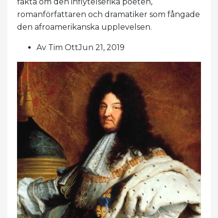
fakta om den inflytelserika poeten,
romanförfattaren och dramatiker som fångade
den afroamerikanska upplevelsen.
Av Tim OttJun 21, 2019