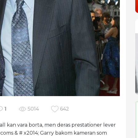
1
5014
642
l kan vara borta, men deras prestationer lever
 sitcoms & # x2014; Garry bakom kameran som