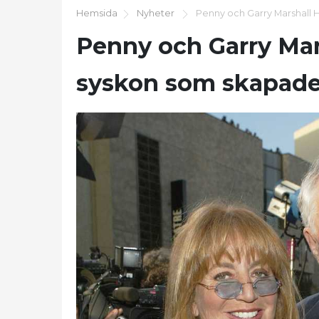
Hemsida
Nyheter
Penny och Garry Marshall 
Penny och Garry Mar
syskon som skapade 