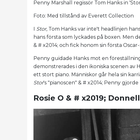
Penny Marshall regissör Tom Hanks in 'Stor
Foto: Med tillstånd av Everett Collection
I
Stor
, Tom Hanks var inte't headlinjen hans 
hans första som lyckades på boxen. Men d
& # x2014; och fick honom sin första Oscar
Penny guidade Hanks mot en föreställning
demonstrerades i den ikoniska scenen av 
ett stort piano. Människor går hela sin kar
Stor
's "pianoscen" & # x2014; Penny gjorde
Rosie O & # x2019; Donnell i