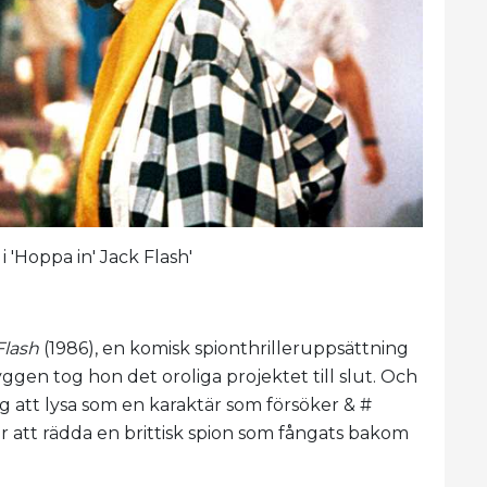
'Hoppa in' Jack Flash'
Flash
(1986), en komisk spionthrilleruppsättning
yggen tog hon det oroliga projektet till slut. Och
att lysa som en karaktär som försöker & #
för att rädda en brittisk spion som fångats bakom