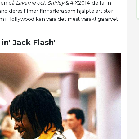
den på
Laverne och Shirley
& # X2014; de fann
d deras filmer finns flera som hjälpte artister
 som i Hollywood kan vara det mest varaktiga arvet
n' Jack Flash'