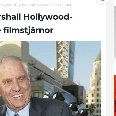
Hollywood-syskon som skapade filmstjärnor
shall Hollywood-
filmstjärnor