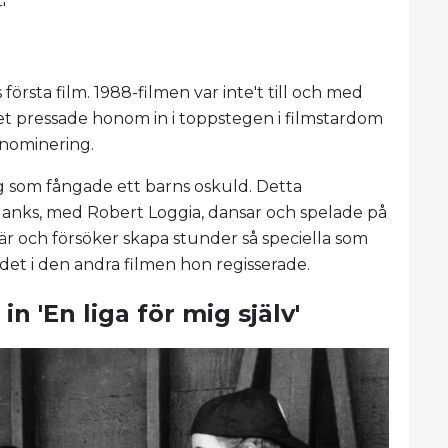
'
första film. 1988-filmen var inte't till och med
et pressade honom in i toppstegen i filmstardom
-nominering.
 som fångade ett barns oskuld. Detta
Hanks, med Robert Loggia, dansar och spelade på
riär och försöker skapa stunder så speciella som
 det i den andra filmen hon regisserade.
n 'En liga för mig själv'