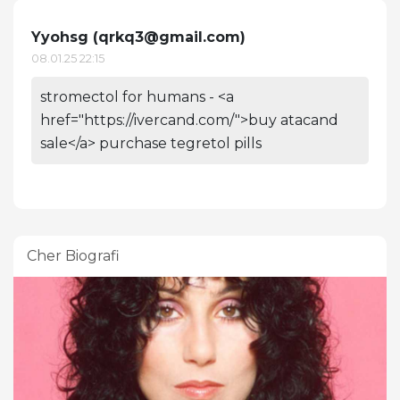
Yyohsg (
qrkq3@gmail.com
)
08.01.25 22:15
stromectol for humans - <a
href="https://ivercand.com/">buy atacand
sale</a> purchase tegretol pills
Cher Biografi