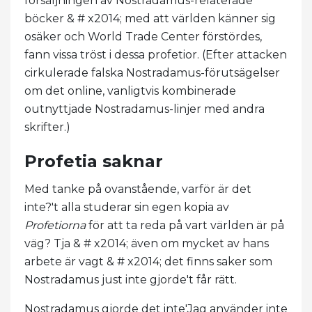
försäljningen av Nostradamus-relaterade
böcker & # x2014; med att världen känner sig
osäker och World Trade Center förstördes,
fann vissa tröst i dessa profetior. (Efter attacken
cirkulerade falska Nostradamus-förutsägelser
om det online, vanligtvis kombinerade
outnyttjade Nostradamus-linjer med andra
skrifter.)
Profetia saknar
Med tanke på ovanstående, varför är det
inte?'t alla studerar sin egen kopia av
Profetiorna
för att ta reda på vart världen är på
väg? Tja & # x2014; även om mycket av hans
arbete är vagt & # x2014; det finns saker som
Nostradamus just inte gjorde't får rätt.
Nostradamus gjorde det inte'Jag använder inte