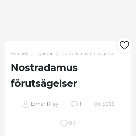
Hemsida
Nyheter
Nostradamus förutsägelser
Nostradamus
förutsägelser
Elmer Riley
1
5066
84