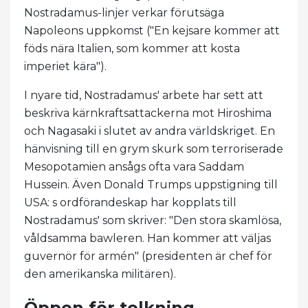
Nostradamus-linjer verkar förutsäga
Napoleons uppkomst ("En kejsare kommer att
föds nära Italien, som kommer att kosta
imperiet kära").
I nyare tid, Nostradamus' arbete har sett att
beskriva kärnkraftsattackerna mot Hiroshima
och Nagasaki i slutet av andra världskriget. En
hänvisning till en grym skurk som terroriserade
Mesopotamien ansågs ofta vara Saddam
Hussein. Även Donald Trumps uppstigning till
USA: s ordförandeskap har kopplats till
Nostradamus' som skriver: "Den stora skamlösa,
våldsamma bawleren. Han kommer att väljas
guvernör för armén" (presidenten är chef för
den amerikanska militären).
Öppen för tolkning