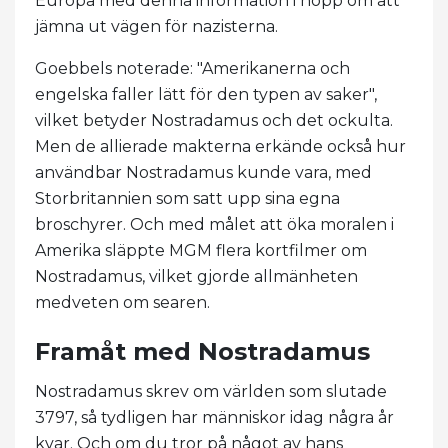
Europa med denna information i hopp om att
jämna ut vägen för nazisterna.
Goebbels noterade: "Amerikanerna och
engelska faller lätt för den typen av saker",
vilket betyder Nostradamus och det ockulta.
Men de allierade makterna erkände också hur
användbar Nostradamus kunde vara, med
Storbritannien som satt upp sina egna
broschyrer. Och med målet att öka moralen i
Amerika släppte MGM flera kortfilmer om
Nostradamus, vilket gjorde allmänheten
medveten om searen.
Framåt med Nostradamus
Nostradamus skrev om världen som slutade
3797, så tydligen har människor idag några år
kvar. Och om du tror på något av hans