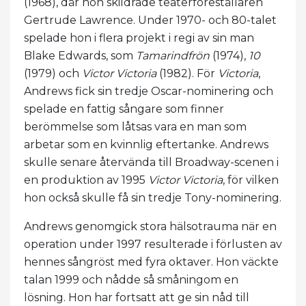
(1968), där hon skildrade teaterföreställaren
Gertrude Lawrence. Under 1970- och 80-talet
spelade hon i flera projekt i regi av sin man
Blake Edwards, som
Tamarindfrön
(1974),
10
(1979) och
Victor Victoria
(1982). För
Victoria
,
Andrews fick sin tredje Oscar-nominering och
spelade en fattig sångare som finner
berömmelse som låtsas vara en man som
arbetar som en kvinnlig eftertanke. Andrews
skulle senare återvända till Broadway-scenen i
en produktion av 1995
Victor Victoria
, för vilken
hon också skulle få sin tredje Tony-nominering.
Andrews genomgick stora hälsotrauma när en
operation under 1997 resulterade i förlusten av
hennes sångröst med fyra oktaver. Hon väckte
talan 1999 och nådde så småningom en
lösning. Hon har fortsatt att ge sin nåd till