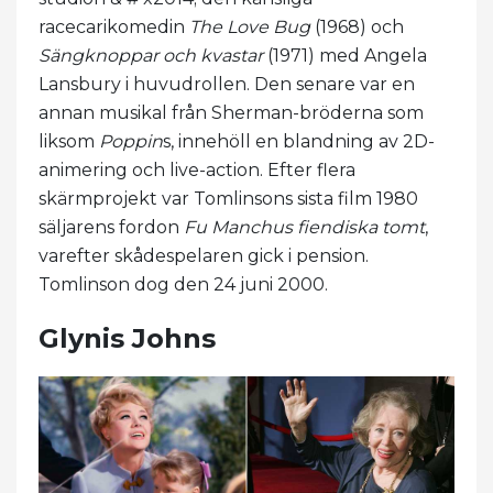
racecarikomedin
The Love Bug
(1968) och
Sängknoppar och kvastar
(1971) med Angela
Lansbury i huvudrollen. Den senare var en
annan musikal från Sherman-bröderna som
liksom
Poppin
s, innehöll en blandning av 2D-
animering och live-action. Efter flera
skärmprojekt var Tomlinsons sista film 1980
säljarens fordon
Fu Manchus fiendiska tomt
,
varefter skådespelaren gick i pension.
Tomlinson dog den 24 juni 2000.
Glynis Johns