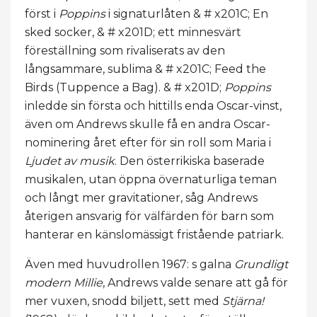
först i
Poppins
i signaturlåten & # x201C; En
sked socker, & # x201D; ett minnesvärt
föreställning som rivaliserats av den
långsammare, sublima & # x201C; Feed the
Birds (Tuppence a Bag). & # x201D;
Poppins
inledde sin första och hittills enda Oscar-vinst,
även om Andrews skulle få en andra Oscar-
nominering året efter för sin roll som Maria i
Ljudet av musik
. Den österrikiska baserade
musikalen, utan öppna övernaturliga teman
och långt mer gravitationer, såg Andrews
återigen ansvarig för välfärden för barn som
hanterar en känslomässigt fristående patriark.
Även med huvudrollen 1967: s galna
Grundligt
modern Millie
, Andrews valde senare att gå för
mer vuxen, snodd biljett, sett med
Stjärna!