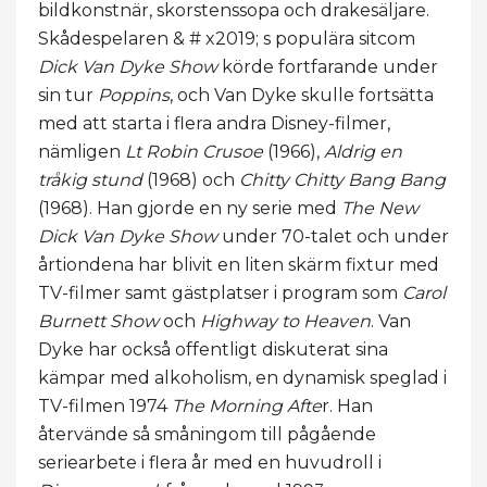
bildkonstnär, skorstenssopa och drakesäljare.
Skådespelaren & # x2019; s populära sitcom
Dick Van Dyke Show
körde fortfarande under
sin tur
Poppins
, och Van Dyke skulle fortsätta
med att starta i flera andra Disney-filmer,
nämligen
Lt Robin Crusoe
(1966),
Aldrig en
tråkig stund
(1968) och
Chitty Chitty Bang Bang
(1968). Han gjorde en ny serie med
The New
Dick Van Dyke Show
under 70-talet och under
årtiondena har blivit en liten skärm fixtur med
TV-filmer samt gästplatser i program som
Carol
Burnett Show
och
Highway to Heaven
. Van
Dyke har också offentligt diskuterat sina
kämpar med alkoholism, en dynamisk speglad i
TV-filmen 1974
The Morning Afte
r. Han
återvände så småningom till pågående
seriearbete i flera år med en huvudroll i