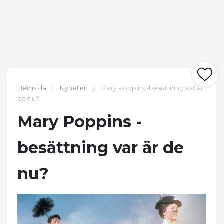
Hemsida
Nyheter
Mary Poppins -besättning var är
de nu?
Mary Poppins -
besättning var är de
nu?