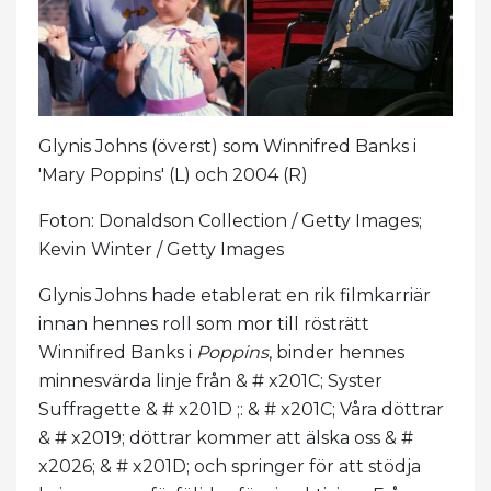
Glynis Johns (överst) som Winnifred Banks i
'Mary Poppins' (L) och 2004 (R)
Foton: Donaldson Collection / Getty Images;
Kevin Winter / Getty Images
Glynis Johns hade etablerat en rik filmkarriär
innan hennes roll som mor till rösträtt
Winnifred Banks i
Poppins
, binder hennes
minnesvärda linje från & # x201C; Syster
Suffragette & # x201D ;: & # x201C; Våra döttrar
& # x2019; döttrar kommer att älska oss & #
x2026; & # x201D; och springer för att stödja