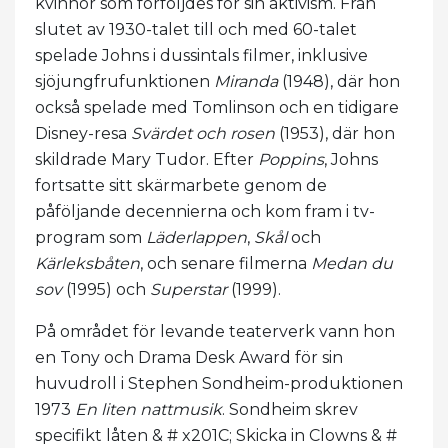
kvinnor som förföljdes för sin aktivism. Från
slutet av 1930-talet till och med 60-talet
spelade Johns i dussintals filmer, inklusive
sjöjungfrufunktionen
Miranda
(1948), där hon
också spelade med Tomlinson och en tidigare
Disney-resa
Svärdet och rosen
(1953), där hon
skildrade Mary Tudor. Efter
Poppins
, Johns
fortsatte sitt skärmarbete genom de
påföljande decennierna och kom fram i tv-
program som
Läderlappen
,
Skål
och
Kärleksbåten
, och senare filmerna
Medan du
sov
(1995) och
Superstar
(1999).
På området för levande teaterverk vann hon
en Tony och Drama Desk Award för sin
huvudroll i Stephen Sondheim-produktionen
1973
En liten nattmusik
. Sondheim skrev
specifikt låten & # x201C; Skicka in Clowns & #