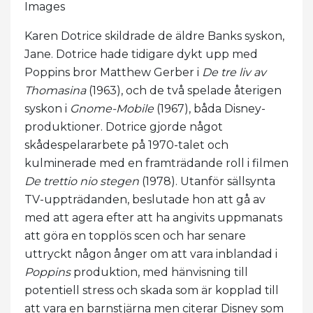
Images
Karen Dotrice skildrade de äldre Banks syskon,
Jane. Dotrice hade tidigare dykt upp med
Poppins bror Matthew Gerber i
De tre liv av
Thomasina
(1963), och de två spelade återigen
syskon i
Gnome-Mobile
(1967), båda Disney-
produktioner. Dotrice gjorde något
skådespelararbete på 1970-talet och
kulminerade med en framträdande roll i filmen
De trettio nio stegen
(1978). Utanför sällsynta
TV-uppträdanden, beslutade hon att gå av
med att agera efter att ha angivits uppmanats
att göra en topplös scen och har senare
uttryckt någon ånger om att vara inblandad i
Poppins
produktion, med hänvisning till
potentiell stress och skada som är kopplad till
att vara en barnstjärna men citerar Disney som