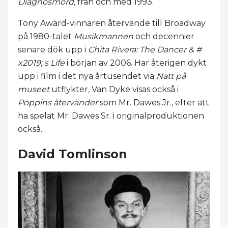
Diagnosmord
, från och med 1993.
Tony Award-vinnaren återvände till Broadway
på 1980-talet
Musikmannen
och decennier
senare dök upp i
Chita Rivera: The Dancer & #
x2019; s Life
i början av 2006. Har återigen dykt
upp i film i det nya årtusendet via
Natt på
museet
utflykter, Van Dyke visas också i
Poppins återvänder
som Mr. Dawes Jr., efter att
ha spelat Mr. Dawes Sr. i originalproduktionen
också.
David Tomlinson