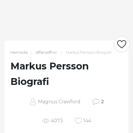
Hemsida
Affärssiffror
Markus Persson Biografi
Markus Persson
Biografi
Magnus Crawford
2
4073
144