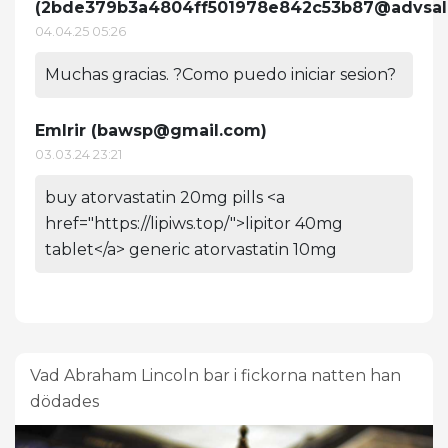
(
2bde379b3a4804ff501978e842c53b87@advsal
04.04.25 05:26
Muchas gracias. ?Como puedo iniciar sesion?
Emlrir (
bawsp@gmail.com
)
03.03.24 23:21
buy atorvastatin 20mg pills <a
href="https://lipiws.top/">lipitor 40mg
tablet</a> generic atorvastatin 10mg
Vad Abraham Lincoln bar i fickorna natten han
dödades