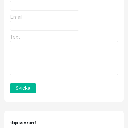
Email
Text
Skicka
tbpssnranf