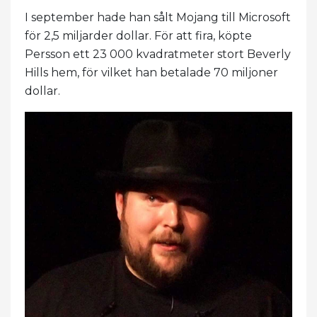
I september hade han sålt Mojang till Microsoft
för 2,5 miljarder dollar. För att fira, köpte
Persson ett 23 000 kvadratmeter stort Beverly
Hills hem, för vilket han betalade 70 miljoner
dollar.