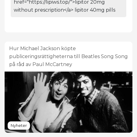
href="https://lipiws.top/">lipitor 20mg
without prescription</a> lipitor 40mg pills
Hur Michael Jackson köpte
publiceringsrättigheterna till Beatles Song Song
på råd av Paul McCartney
Nyheter