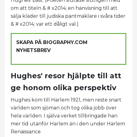
Hughes' bäst. (Poeten slutade slutligen med
om att titeln & # x2014; en hänvisning till att
sälja kläder till judiska pantmäklare i svåra tider
& # x2014; var ett dåligt val.)
SKAPA PÅ BIOGRAPHY.COM
NYHETSBREV
Hughes' resor hjälpte till att
ge honom olika perspektiv
Hughes kom till Harlem 1921, men reste snart
världen som sjöman och tog olika jobb över
hela världen. I själva verket tillbringade han
mer tid utanför Harlem än i den under Harlem
Renaissance.