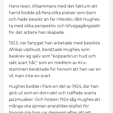
Hans resor, tillsammans med det faktum att
han'd bodde på flera olika platser som barn
och hade besökt sin far i Mexiko, låtit Hughes
ta med olika perspektiv och tillvägagångssätt
för det arbete han skapade.
1923, när fartyget han arbetade med besökte
Afrikas västkust, berättade Hughes, som
beskrev sig själv som "kopparbrun hud och
rakt svart hår," som en medlem av Kru-
stammen berättade för honom att han var en
vit man, inte en svart.
Hughes bodde i Paris en del av 1924, där han
gick ut som en dörrvakt och träffade svarta
jazzmusiker. Och hösten 1924 såg Hughes att
många vita sjömän anställdes istället för
honom när han var desperat efter att ett