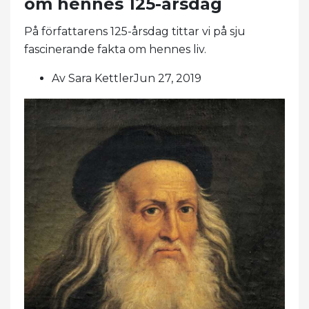
om hennes 125-årsdag
På författarens 125-årsdag tittar vi på sju
fascinerande fakta om hennes liv.
Av Sara KettlerJun 27, 2019