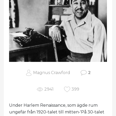
Magnus Crawford
2
2941
399
Under Harlem Renaissance, som ägde rum
ungefär från 1920-talet till mitten-'På 30-talet