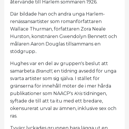
återvände till Harlem sommaren 1926.
Där bildade han och andra unga Harlem-
renässansartister som romanförfattaren
Wallace Thurman, författaren Zora Neale
Hurston, konstnären Gwendolyn Bennett och
målaren Aaron Douglas tillsammans en
stödgrupp..
Hughes var en del av gruppen's beslut att
samarbeta
Brand!!
, en tidning avsedd för unga
svarta artister som sig själva. I stället för
gränserna för innehåll möter de i mer hårda
publikationer som NAACP's
Kris
tidningen,
syftade de till att ta itu med ett bredare,
okensurerat urval av ämnen, inklusive sex och
ras.
Tyvärr lyckades gruppen bara lägga ut en