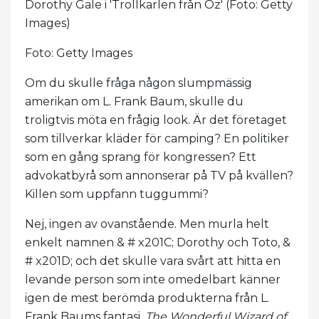
Dorothy Gale i 'Trollkarlen från Oz' (Foto: Getty
Images)
Foto: Getty Images
Om du skulle fråga någon slumpmässig
amerikan om L. Frank Baum, skulle du
troligtvis möta en frågig look. Är det företaget
som tillverkar kläder för camping? En politiker
som en gång sprang för kongressen? Ett
advokatbyrå som annonserar på TV på kvällen?
Killen som uppfann tuggummi?
Nej, ingen av ovanstående. Men murla helt
enkelt namnen & # x201C; Dorothy och Toto, &
# x201D; och det skulle vara svårt att hitta en
levande person som inte omedelbart känner
igen de mest berömda produkterna från L.
Frank Baums fantasi.
The Wonderful Wizard of