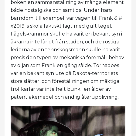
boken en sammanställning av många element
både nostalgiska och samtida. Under hans
barndom, till exempel, var vägen till Frank & #
x2019; s skola faktiskt lagt med gult tegel.
Fågelskrämmor skulle ha varit en bekant syn i
åkrarna inte långt från staden, och de rostiga
lederna av en tennskogsmann skulle ha varit
precis den typen av mekaniska föremål i behov
av oljan som Frank en gång sålde. Tornadoes
var en bekant syn ute på Dakota-territoriets
stora slätter, och föreställningen om mäktiga
trollkarlar var inte helt bunk i en ålder av
patentläkemedel och andlig återupplivning.