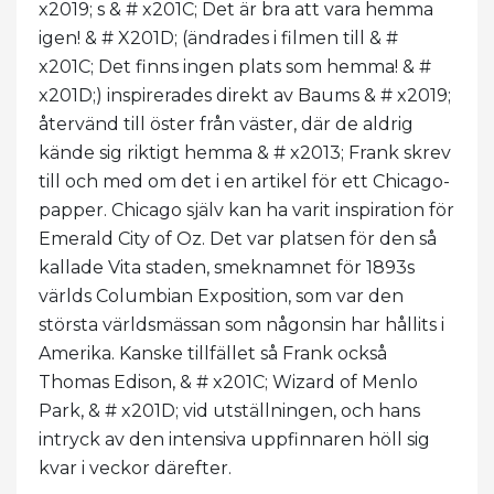
x2019; s & # x201C; Det är bra att vara hemma
igen! & # X201D; (ändrades i filmen till & #
x201C; Det finns ingen plats som hemma! & #
x201D;) inspirerades direkt av Baums & # x2019;
återvänd till öster från väster, där de aldrig
kände sig riktigt hemma & # x2013; Frank skrev
till och med om det i en artikel för ett Chicago-
papper. Chicago själv kan ha varit inspiration för
Emerald City of Oz. Det var platsen för den så
kallade Vita staden, smeknamnet för 1893s
världs Columbian Exposition, som var den
största världsmässan som någonsin har hållits i
Amerika. Kanske tillfället så Frank också
Thomas Edison, & # x201C; Wizard of Menlo
Park, & # x201D; vid utställningen, och hans
intryck av den intensiva uppfinnaren höll sig
kvar i veckor därefter.