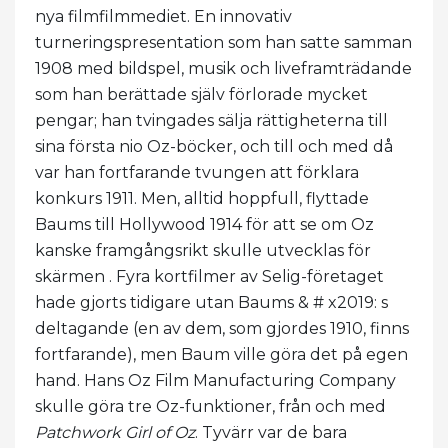
nya filmfilmmediet. En innovativ
turneringspresentation som han satte samman
1908 med bildspel, musik och liveframträdande
som han berättade själv förlorade mycket
pengar; han tvingades sälja rättigheterna till
sina första nio Oz-böcker, och till och med då
var han fortfarande tvungen att förklara
konkurs 1911. Men, alltid hoppfull, flyttade
Baums till Hollywood 1914 för att se om Oz
kanske framgångsrikt skulle utvecklas för
skärmen . Fyra kortfilmer av Selig-företaget
hade gjorts tidigare utan Baums & # x2019: s
deltagande (en av dem, som gjordes 1910, finns
fortfarande), men Baum ville göra det på egen
hand. Hans Oz Film Manufacturing Company
skulle göra tre Oz-funktioner, från och med
Patchwork Girl of Oz
. Tyvärr var de bara