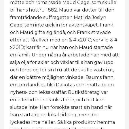
mötte och romansade Maud Gage, som skulle
bli hans hustru 1882. Maud var dotter till den
framträdande suffragetten Matilda Joslyn
Gage, som inte gick in för äktenskapet. Frank
och Maud gifte sig ändå, och Frank strävade
efter att få allvar med en & # x201C; verklig & #
x201D; karriär nu när han och Maud startade
en familj. Under några år arbetade han med att
sälja olja för axlar och växlar tills han gav upp
och föreslog för sin fru att de skulle västerut,
där en bättre möjlighet vinkade. Baums fann
en tom landsbutik i Dakotas och inrättade en
nyhets- och leksaksaffär. Butiksföretag var
emellertid inte Frank's forte, och butiken
slutade inte; Han försökte snart sin hand när
han startade en lokal tidning, men det
lyckades inte heller. Så lika produktiv hemma