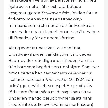
han skapa en version av berättelsen som med
hjälp av tuneful låtar och utarbetade
kostymer gjorda
Trollkarlen från Oz
(den första
förkortningen av titeln) en Broadway-
framgång som gick i nästan ett år. Musikalen
turnerade senare i landet innan han återvände
till Broadway för en andra körning.
Aldrig avser att besöka Oz-landet när
Broadway-showen var klar, överväldigades
Baum av den oändliga e-postfloden han fick
från barn som begärde en uppföljare. Som svar
producerade han
Det fantastiska landet Oz
(kallas senare bara
The Land of Oz
) 1904, som
också gjordes till ett scenspel. En produktiv
författare för att säga mildt sagt (han skrev
under en mängd pseudonymer så att hans
arbete inte skulle översvämma marknaden),