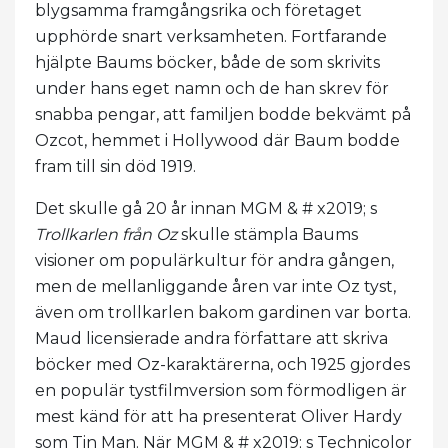
blygsamma framgångsrika och företaget
upphörde snart verksamheten. Fortfarande
hjälpte Baums böcker, både de som skrivits
under hans eget namn och de han skrev för
snabba pengar, att familjen bodde bekvämt på
Ozcot, hemmet i Hollywood där Baum bodde
fram till sin död 1919.
Det skulle gå 20 år innan MGM & # x2019; s
Trollkarlen från Oz
skulle stämpla Baums
visioner om populärkultur för andra gången,
men de mellanliggande åren var inte Oz tyst,
även om trollkarlen bakom gardinen var borta.
Maud licensierade andra författare att skriva
böcker med Oz-karaktärerna, och 1925 gjordes
en populär tystfilmversion som förmodligen är
mest känd för att ha presenterat Oliver Hardy
som Tin Man. När MGM & # x2019; s Technicolor