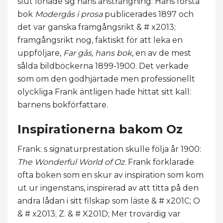
slut lönade sig hans ansträngning: Hans första
bok
Modergås i prosa
publicerades 1897 och
det var ganska framgångsrikt & # x2013;
framgångsrikt nog, faktiskt för att leka en
uppföljare,
Far gås, hans bok
, en av de mest
sålda bildböckerna 1899-1900. Det verkade
som om den godhjärtade men professionellt
olyckliga Frank äntligen hade hittat sitt kall:
barnens bokförfattare.
Inspirationerna bakom Oz
Frank: s signaturprestation skulle följa år 1900:
The Wonderful World of Oz
. Frank förklarade
ofta boken som en skur av inspiration som kom
ut ur ingenstans, inspirerad av att titta på den
andra lådan i sitt filskap som läste & # x201C; O
& # x2013; Z. & # X201D; Mer trovärdig var