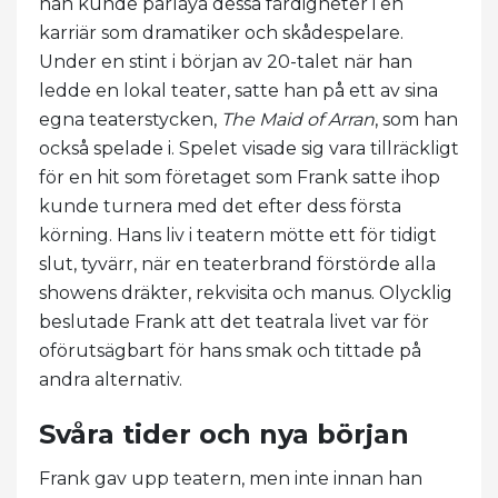
han kunde parlaya dessa färdigheter i en
karriär som dramatiker och skådespelare.
Under en stint i början av 20-talet när han
ledde en lokal teater, satte han på ett av sina
egna teaterstycken,
The Maid of Arran
, som han
också spelade i. Spelet visade sig vara tillräckligt
för en hit som företaget som Frank satte ihop
kunde turnera med det efter dess första
körning. Hans liv i teatern mötte ett för tidigt
slut, tyvärr, när en teaterbrand förstörde alla
showens dräkter, rekvisita och manus. Olycklig
beslutade Frank att det teatrala livet var för
oförutsägbart för hans smak och tittade på
andra alternativ.
Svåra tider och nya början
Frank gav upp teatern, men inte innan han