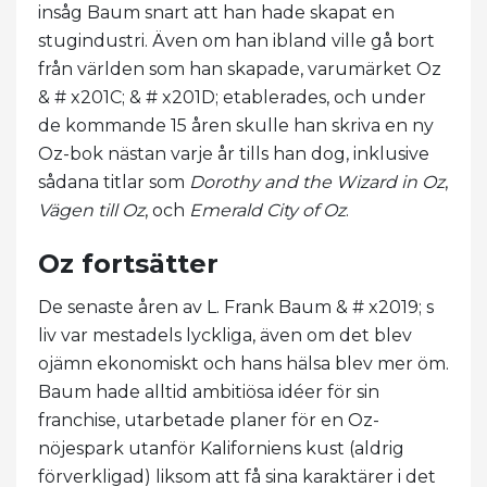
insåg Baum snart att han hade skapat en
stugindustri. Även om han ibland ville gå bort
från världen som han skapade, varumärket Oz
& # x201C; & # x201D; etablerades, och under
de kommande 15 åren skulle han skriva en ny
Oz-bok nästan varje år tills han dog, inklusive
sådana titlar som
Dorothy and the Wizard in Oz
,
Vägen till Oz
, och
Emerald City of Oz
.
Oz fortsätter
De senaste åren av L. Frank Baum & # x2019; s
liv var mestadels lyckliga, även om det blev
ojämn ekonomiskt och hans hälsa blev mer öm.
Baum hade alltid ambitiösa idéer för sin
franchise, utarbetade planer för en Oz-
nöjespark utanför Kaliforniens kust (aldrig
förverkligad) liksom att få sina karaktärer i det