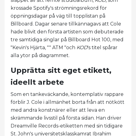
släppet av sitt femte studioalbum,
KOD
, som
krossade Spotify's strömningsrekord för
öppningsdagar på väg till topplistan på
Billboard. Dagar senare tillkännagavs att Cole
hade blivit den första artisten som debuterade
tre samtidiga singlar på Billboard Hot 100, med
"Kevin's Hjärta, "" ATM "och
KOD
's titel spårar
alla ytor på diagrammet.
Upprätta sitt eget etikett,
ideellt arbete
Som en tankeväckande, kontemplativ rappare
förblir J. Cole i allmänhet borta från att nötkött
med andra konstnärer eller att leva en
skrämmande livsstil på första sidan. Han driver
Dreamville Records-etiketten med sin tidigare
St. John's universitetsklasskamrat Ibrahim