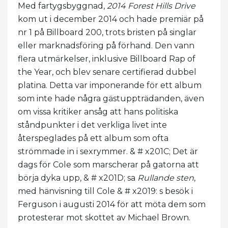
Med fartygsbyggnad,
2014 Forest Hills Drive
kom ut i december 2014 och hade premiär på
nr 1 på Billboard 200, trots bristen på singlar
eller marknadsföring på förhand. Den vann
flera utmärkelser, inklusive Billboard Rap of
the Year, och blev senare certifierad dubbel
platina. Detta var imponerande för ett album
som inte hade några gästuppträdanden, även
om vissa kritiker ansåg att hans politiska
ståndpunkter i det verkliga livet inte
återspeglades på ett album som ofta
strömmade in i sexrymmer. & # x201C; Det är
dags för Cole som marscherar på gatorna att
börja dyka upp, & # x201D; sa
Rullande sten
,
med hänvisning till Cole & # x2019: s besök i
Ferguson i augusti 2014 för att möta dem som
protesterar mot skottet av Michael Brown.