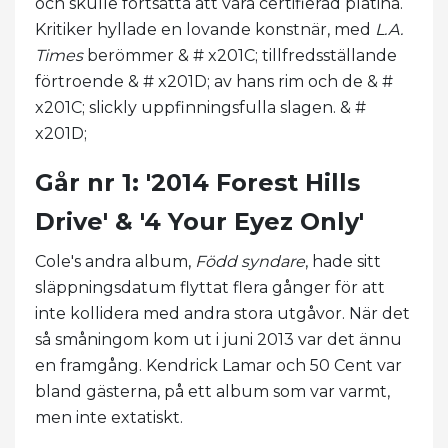
och skulle fortsätta att vara certifierad platina.
Kritiker hyllade en lovande konstnär, med
L.A.
Times
berömmer & # x201C; tillfredsställande
förtroende & # x201D; av hans rim och de & #
x201C; slickly uppfinningsfulla slagen. & #
x201D;
Går nr 1: '2014 Forest Hills
Drive' & '4 Your Eyez Only'
Cole's andra album,
Född syndare
, hade sitt
släppningsdatum flyttat flera gånger för att
inte kollidera med andra stora utgåvor. När det
så småningom kom ut i juni 2013 var det ännu
en framgång. Kendrick Lamar och 50 Cent var
bland gästerna, på ett album som var varmt,
men inte extatiskt.