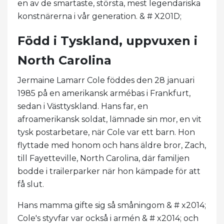
en av de smartaste, största, mest legendariska
konstnärerna i vår generation. & # X201D;
Född i Tyskland, uppvuxen i
North Carolina
Jermaine Lamarr Cole föddes den 28 januari
1985 på en amerikansk armébas i Frankfurt,
sedan i Västtyskland. Hans far, en
afroamerikansk soldat, lämnade sin mor, en vit
tysk postarbetare, när Cole var ett barn. Hon
flyttade med honom och hans äldre bror, Zach,
till Fayetteville, North Carolina, där familjen
bodde i trailerparker när hon kämpade för att
få slut.
Hans mamma gifte sig så småningom & # x2014;
Cole's styvfar var också i armén & # x2014; och