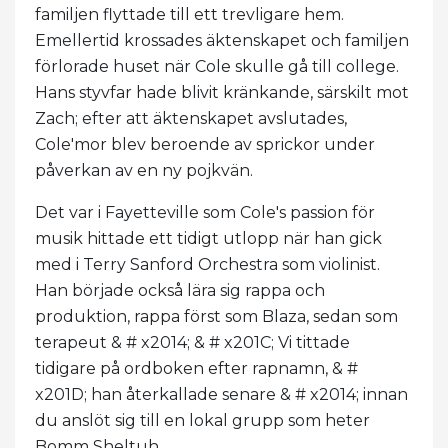
familjen flyttade till ett trevligare hem.
Emellertid krossades äktenskapet och familjen
förlorade huset när Cole skulle gå till college.
Hans styvfar hade blivit kränkande, särskilt mot
Zach; efter att äktenskapet avslutades,
Cole'mor blev beroende av sprickor under
påverkan av en ny pojkvän.
Det var i Fayetteville som Cole's passion för
musik hittade ett tidigt utlopp när han gick
med i Terry Sanford Orchestra som violinist.
Han började också lära sig rappa och
produktion, rappa först som Blaza, sedan som
terapeut & # x2014; & # x201C; Vi tittade
tidigare på ordboken efter rapnamn, & #
x201D; han återkallade senare & # x2014; innan
du anslöt sig till en lokal grupp som heter
Bomm Sheltuh.