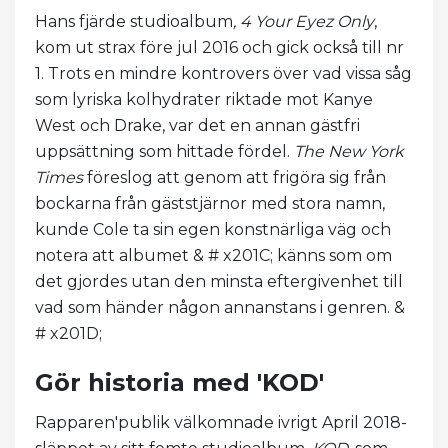
Hans fjärde studioalbum
,
4 Your Eyez Only
,
kom ut strax före jul 2016 och gick också till nr
1. Trots en mindre kontrovers över vad vissa såg
som lyriska kolhydrater riktade mot Kanye
West och Drake, var det en annan gästfri
uppsättning som hittade fördel.
The New York
Times
föreslog att genom att frigöra sig från
bockarna från gäststjärnor med stora namn,
kunde Cole ta sin egen konstnärliga väg och
notera att albumet & # x201C; känns som om
det gjordes utan den minsta eftergivenhet till
vad som händer någon annanstans i genren. &
# x201D;
Gör historia med 'KOD'
Rapparen'publik välkomnade ivrigt April 2018-