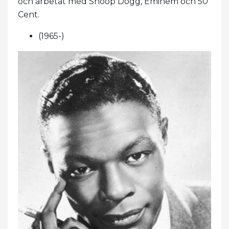
och arbetat med Snoop Dogg, Eminem och 50
Cent.
(1965-)