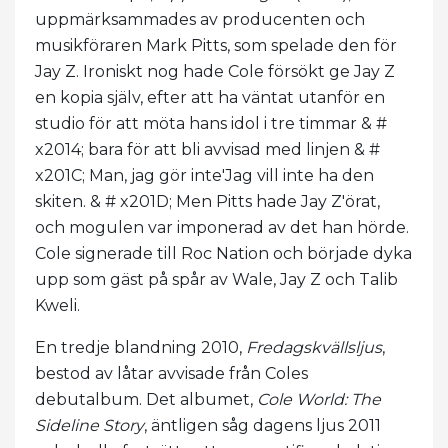
uppmärksammades av producenten och
musikföraren Mark Pitts, som spelade den för
Jay Z. Ironiskt nog hade Cole försökt ge Jay Z
en kopia själv, efter att ha väntat utanför en
studio för att möta hans idol i tre timmar & #
x2014; bara för att bli avvisad med linjen & #
x201C; Man, jag gör inte'Jag vill inte ha den
skiten. & # x201D; Men Pitts hade Jay Z'örat,
och mogulen var imponerad av det han hörde.
Cole signerade till Roc Nation och började dyka
upp som gäst på spår av Wale, Jay Z och Talib
Kweli.
En tredje blandning 2010,
Fredagskvällsljus
,
bestod av låtar avvisade från Coles
debutalbum. Det albumet,
Cole World: The
Sideline Story
, äntligen såg dagens ljus 2011