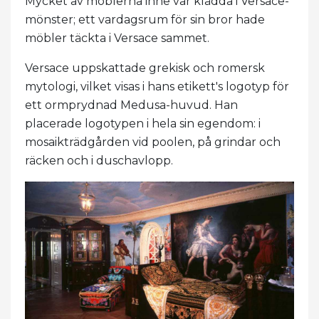
Mycket av möblerna inne var klädda i Versace-
mönster; ett vardagsrum för sin bror hade
möbler täckta i Versace sammet.
Versace uppskattade grekisk och romersk
mytologi, vilket visas i hans etikett's logotyp för
ett ormprydnad Medusa-huvud. Han
placerade logotypen i hela sin egendom: i
mosaikträdgården vid poolen, på grindar och
räcken och i duschavlopp.