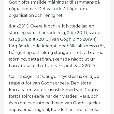
Gogh ofta smällde målningar tillsammans på
några timmar. Det var också frågor om
organisation och renlighet.
& # x201C; Överallt och i allt hittade jag en
störning som chockade mig, & # x201D; skrev
Gauguin. & # x201C; [Van Gogh & # x2019; s]
färglåda kunde knappt innehålla alla dessa rör,
trångt ihop och aldrig stängda. Trots all denna
störning, detta röran, skenade något ut ur
hans dukar och ut ur hans prat. & # X201D;
Collins säger att Gauguin tycktes ha en djup
respekt för van Goghs arbete. Den äldre
konstnären var entusiastisk med van Goghs
första solros-serie när den visades i Paris, och
även om han inte höll med van Goghs tjocka
impastomålningsstil, kunde han inte förneka