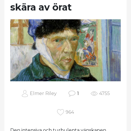
skära av örat
Elmer Riley
1
4755
964
Den intensiva och turbulenta vänskapen