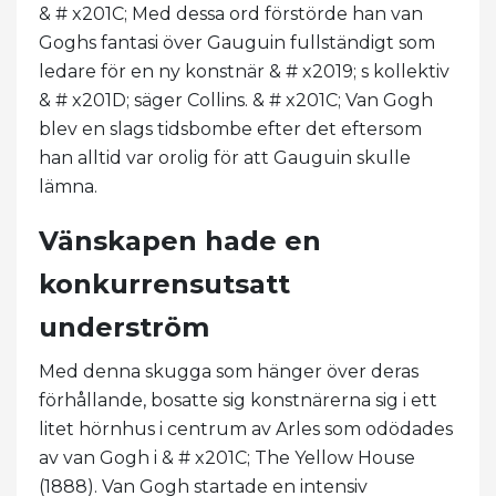
& # x201C; Med dessa ord förstörde han van
Goghs fantasi över Gauguin fullständigt som
ledare för en ny konstnär & # x2019; s kollektiv
& # x201D; säger Collins. & # x201C; Van Gogh
blev en slags tidsbombe efter det eftersom
han alltid var orolig för att Gauguin skulle
lämna.
Vänskapen hade en
konkurrensutsatt
underström
Med denna skugga som hänger över deras
förhållande, bosatte sig konstnärerna sig i ett
litet hörnhus i centrum av Arles som odödades
av van Gogh i & # x201C; The Yellow House
(1888). Van Gogh startade en intensiv