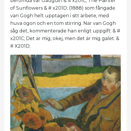
berömda var Gauguin & # x201C; The Painter
of Sunflowers & # x201D; (1888) som fångade
van Gogh helt upptagen i sitt arbete, med
huva ögon och en tom stirring. När van Gogh
såg det, kommenterade han enligt uppgift: & #
x201C; Det är mig, okej, men det är mig galet. &
# X201D;