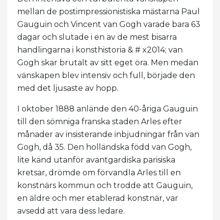
mellan de postimpressionistiska mästarna Paul
Gauguin och Vincent van Gogh varade bara 63
dagar och slutade i en av de mest bisarra
handlingarna i konsthistoria & # x2014; van
Gogh skar brutalt av sitt eget öra. Men medan
vänskapen blev intensiv och full, började den
med det ljusaste av hopp.
I oktober 1888 anlände den 40-åriga Gauguin
till den sömniga franska staden Arles efter
månader av insisterande inbjudningar från van
Gogh, då 35. Den holländska född van Gogh,
lite känd utanför avantgardiska parisiska
kretsar, drömde om förvandla Arles till en
konstnärs kommun och trodde att Gauguin,
en äldre och mer etablerad konstnär, var
avsedd att vara dess ledare.