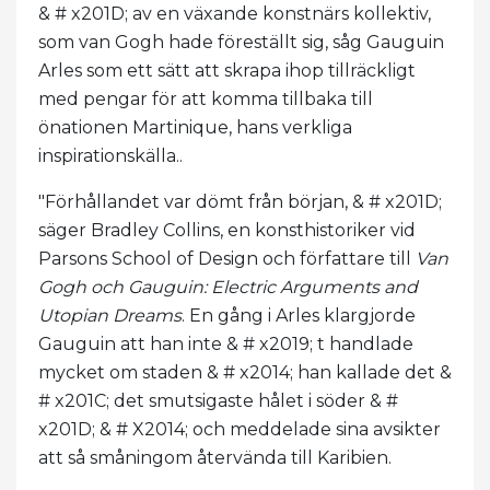
& # x201D; av en växande konstnärs kollektiv,
som van Gogh hade föreställt sig, såg Gauguin
Arles som ett sätt att skrapa ihop tillräckligt
med pengar för att komma tillbaka till
önationen Martinique, hans verkliga
inspirationskälla..
"Förhållandet var dömt från början, & # x201D;
säger Bradley Collins, en konsthistoriker vid
Parsons School of Design och författare till
Van
Gogh och Gauguin: Electric Arguments and
Utopian Dreams
. En gång i Arles klargjorde
Gauguin att han inte & # x2019; t handlade
mycket om staden & # x2014; han kallade det &
# x201C; det smutsigaste hålet i söder & #
x201D; & # X2014; och meddelade sina avsikter
att så småningom återvända till Karibien.