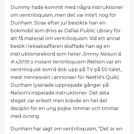
Dummy hade kommit med några instruktioner
om ventriloquism, men det var inte't nog för
Dunham. Strax efter jul besökte han en
bokmobil som drivs av Dallas Public Library för
att få material om ventriloquism. Vid ett annat
besök i leksaksaffären skaffade han sig en
instruktionsrekord som heter
Jimmy Nelson &
# x2019; s Instant Ventriloquism
(Nelson var en
ventriloquist som'd dök upp på TV på 50-talet,
mest minnesvärt i annonser för Nestlé's Quik).
Dunham lyssnade upprepade gånger på
Nelson's inspelade instruktioner. Det sista
steget var enkelt men krävde en hel del
disciplin för en ung pojke: timmar och timmar
med övning.
Dunham har sagt om ventriloquism, "Det är en