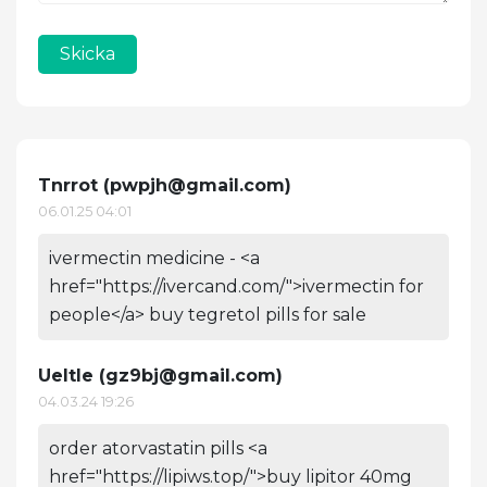
Skicka
Tnrrot (
pwpjh@gmail.com
)
06.01.25 04:01
ivermectin medicine - <a
href="https://ivercand.com/">ivermectin for
people</a> buy tegretol pills for sale
Ueltle (
gz9bj@gmail.com
)
04.03.24 19:26
order atorvastatin pills <a
href="https://lipiws.top/">buy lipitor 40mg