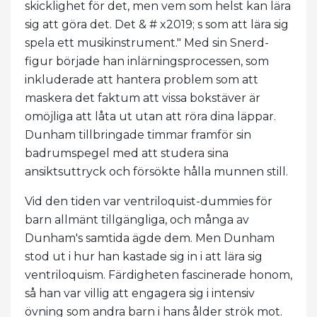
skicklighet för det, men vem som helst kan lära
sig att göra det. Det & # x2019; s som att lära sig
spela ett musikinstrument." Med sin Snerd-
figur började han inlärningsprocessen, som
inkluderade att hantera problem som att
maskera det faktum att vissa bokstäver är
omöjliga att låta ut utan att röra dina läppar.
Dunham tillbringade timmar framför sin
badrumspegel med att studera sina
ansiktsuttryck och försökte hålla munnen still.
Vid den tiden var ventriloquist-dummies för
barn allmänt tillgängliga, och många av
Dunham's samtida ägde dem. Men Dunham
stod ut i hur han kastade sig in i att lära sig
ventriloquism. Färdigheten fascinerade honom,
så han var villig att engagera sig i intensiv
övning som andra barn i hans ålder strök mot.