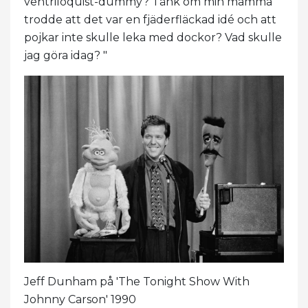
ventriloquist-dummy? Tänk om min mamma
trodde att det var en fjäderfläckad idé och att
pojkar inte skulle leka med dockor? Vad skulle
jag göra idag? "
Jeff Dunham på 'The Tonight Show With
Johnny Carson' 1990