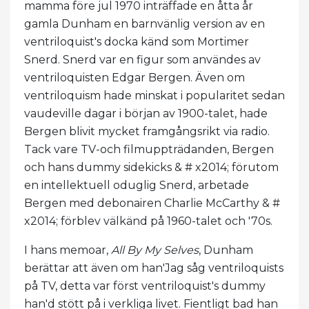
mamma före jul 1970 inträffade en åtta år
gamla Dunham en barnvänlig version av en
ventriloquist's docka känd som Mortimer
Snerd. Snerd var en figur som användes av
ventriloquisten Edgar Bergen. Även om
ventriloquism hade minskat i popularitet sedan
vaudeville dagar i början av 1900-talet, hade
Bergen blivit mycket framgångsrikt via radio.
Tack vare TV-och filmuppträdanden, Bergen
och hans dummy sidekicks & # x2014; förutom
en intellektuell oduglig Snerd, arbetade
Bergen med debonairen Charlie McCarthy & #
x2014; förblev välkänd på 1960-talet och '70s.
I hans memoar,
All By My Selves
, Dunham
berättar att även om han'Jag såg ventriloquists
på TV, detta var först ventriloquist's dummy
han'd stött på i verkliga livet. Fientligt bad han