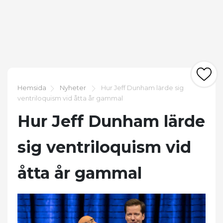
Hemsida
Nyheter
Hur Jeff Dunham lärde sig
ventriloquism vid åtta år gammal
Hur Jeff Dunham lärde
sig ventriloquism vid
åtta år gammal