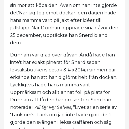
sin mor att köpa den. Även om han inte gjorde
det'När jag tog emot dockan den dagen hade
hans mamma varit på jakt efter idéer till
julklapp. När Dunham öppnade sina gåvor den
25 december, upptäckte han Snerd bland
dem.
Dunham var glad över gåvan. Ändå hade han
inte't har exakt pinerat för Snerd sedan
leksaksbutikens besök & # x2014; i sin memoar
erkände han att han'd glömt helt från dockan.
Lyckligtvis hade hans mamma varit
uppmärksam och allt annat föll på plats för
Dunham att få den här presenten. Som han
noterade i
All By My Selves
, "Livet är en serie av
'Tänk om's. Tänk om jag inte hade gjort det't
gjorde den svängen i leksaksaffären och såg