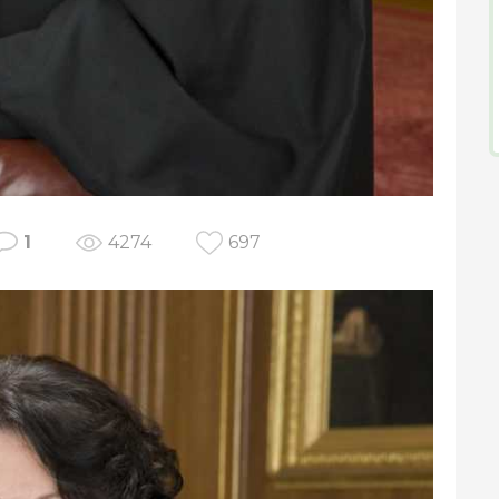
1
4274
697