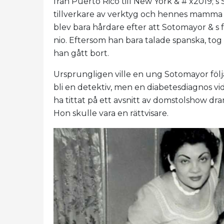
från Puerto Rico till New York & # x2019; 
tillverkare av verktyg och hennes mamma s
blev bara hårdare efter att Sotomayor & s 
nio. Eftersom han bara talade spanska, tog
han gått bort.
Ursprungligen ville en ung Sotomayor följ
bli en detektiv, men en diabetesdiagnos vid
ha tittat på ett avsnitt av domstolshow d
Hon skulle vara en rättvisare.