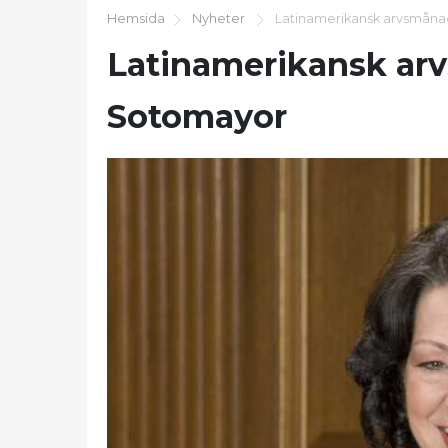
Hemsida
Nyheter
Latinamerikansk arvsmåna
Latinamerikansk ar
Sotomayor