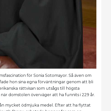
domsfascination för Sonia Sotomayor. Så även om
ffade hon sina egna förväntningar genom att bli
rikanska rättvisan som utsågs till högsta
är domstolen överväger att ha funnits i 229 år.
ån mycket ödmjuka medel. Efter att ha flyttat