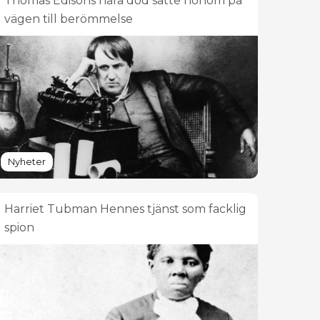
Thomas Edisons nära död satte honom på
vägen till berömmelse
Nyheter
Harriet Tubman Hennes tjänst som facklig
spion