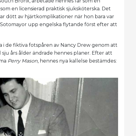
s South Bronx, arbetade hennes far som en
om en licensierad praktisk sjuksköterska. Det
far dött av hjärtkomplikationer när hon bara var
 Sotomayor upp engelska flytande först efter att
a i de fiktiva fotspåren av Nancy Drew genom att
 sju års ålder ändrade hennes planer. Efter att
rama
Perry Mason
, hennes nya kallelse bestämdes: