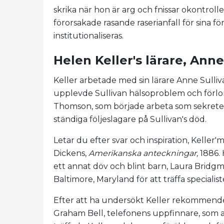
skrika när hon är arg och fnissar okontrol
förorsakade rasande raserianfall för sina f
institutionaliseras.
Helen Keller's lärare, Anne
Keller arbetade med sin lärare Anne Sullivan
upplevde Sullivan hälsoproblem och förlo
Thomson, som började arbeta som sekreterar
ständiga följeslagare på Sullivan's död.
Letar du efter svar och inspiration, Kelle
Dickens,
Amerikanska anteckningar,
1886.
ett annat döv och blint barn, Laura Bridgma
Baltimore, Maryland för att träffa specialist
Efter att ha undersökt Keller rekommende
Graham Bell, telefonens uppfinnare, som a