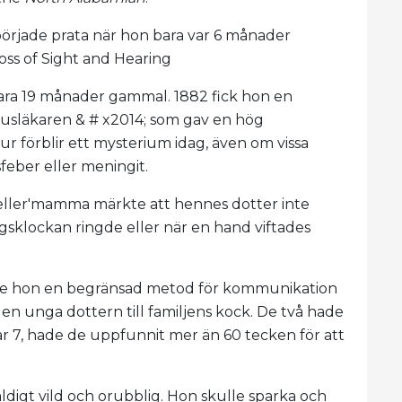
började prata när hon bara var 6 månader
oss of Sight and Hearing
bara 19 månader gammal. 1882 fick hon en
 husläkaren & # x2014; som gav en hög
 förblir ett mysterium idag, även om vissa
sfeber eller meningit.
Keller'mamma märkte att hennes dotter inte
gsklockan ringde eller när en hand viftades
ade hon en begränsad metod för kommunikation
en unga dottern till familjens kock. De två hade
ar 7, hade de uppfunnit mer än 60 tecken för att
ldigt vild och orubblig. Hon skulle sparka och