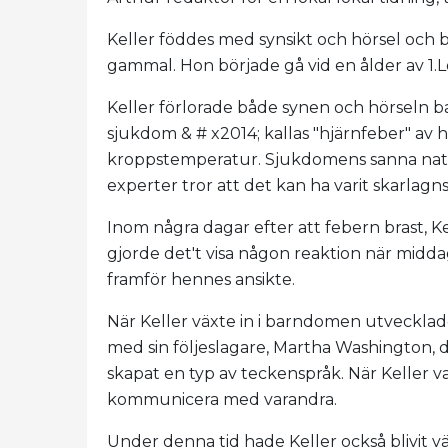
Keller föddes med synsikt och hörsel och 
gammal. Hon började gå vid en ålder av 1.L
Keller förlorade både synen och hörseln 
sjukdom & # x2014; kallas "hjärnfeber" av
kroppstemperatur. Sjukdomens sanna natur
experter tror att det kan ha varit skarlagn
Inom några dagar efter att febern brast, 
gjorde det't visa någon reaktion när midda
framför hennes ansikte.
När Keller växte in i barndomen utveckl
med sin följeslagare, Martha Washington, d
skapat en typ av teckenspråk. När Keller v
kommunicera med varandra.
Under denna tid hade Keller också blivit vä