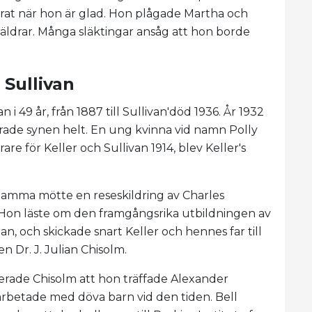
lerat när hon är glad. Hon plågade Martha och
öräldrar. Många släktingar ansåg att hon borde
 Sullivan
 i 49 år, från 1887 till Sullivan'död 1936. År 1932
rade synen helt. En ung kvinna vid namn Polly
e för Keller och Sullivan 1914, blev Keller's
r'mamma mötte en reseskildring av Charles
 Hon läste om den framgångsrika utbildningen av
n, och skickade snart Keller och hennes far till
en Dr. J. Julian Chisolm.
rade Chisolm att hon träffade Alexander
rbetade med döva barn vid den tiden. Bell