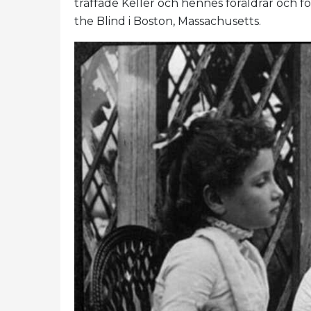
träffade Keller och hennes föräldrar och för
the Blind i Boston, Massachusetts.