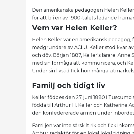
Den amerikanska pedagogen Helen Keller 
för att bli en av 1900-talets ledande hum
Vem var Helen Keller?
Helen Keller var en amerikansk pedagog, f
medgrundare av ACLU. Keller stod kvar av 
och döv. Början 1887, Keller's lärare, Anne
med sin förmåga att kommunicera, och Kell
Under sin livstid fick hon många utmärkels
Familj och tidigt liv
Keller föddes den 27 juni 1880 i Tuscumbia,
födda till Arthur H. Keller och Katherine Ad
den konfedererade armén under inbördeskr
Familjen var inte särskilt rik och fick inko
Arthur redaktör för en lokal lokal tidning,