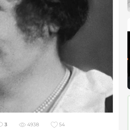
3
4938
54