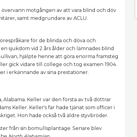
övervann motgången av att vara blind och döv
anitärer, samt medgrundare av ACLU.
örespråkare för de blinda och döva och
en sjukdom vid 2 års ålder och lämnades blind
 Sullivan, hjälpte henne att göra enorma framsteg
er gick vidare till college och tog examen 1904.
er i erkännande av sina prestationer.
 Alabama. Keller var den första av två döttrar
ams Keller. Keller's far hade tjänat som officer i
iget. Hon hade också två äldre styvbröder.
mster från sin bomullsplantage. Senare blev
 the
North Alabamian
.