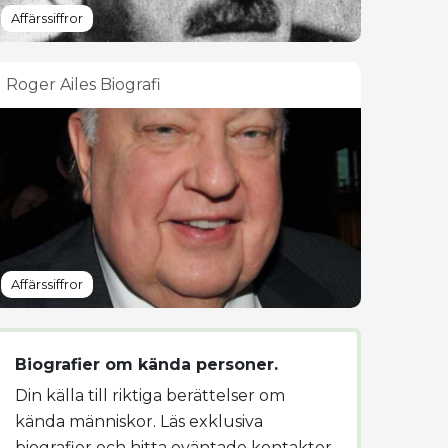
Affärssiffror
Roger Ailes Biografi
Affärssiffror
Biografier om kända personer.
Din källa till riktiga berättelser om
kända människor. Läs exklusiva
biografier och hitta oväntade kontakter