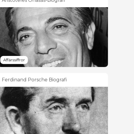
Aristoteles Onassis-biografi
Affärssiffror
Ferdinand Porsche Biografi