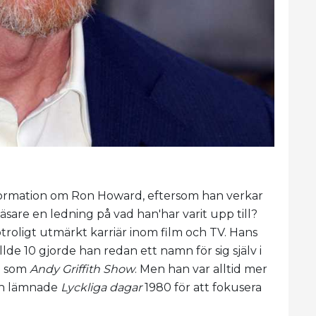
information om Ron Howard, eftersom han verkar
läsare en ledning på vad han'har varit upp till?
otroligt utmärkt karriär inom film och TV. Hans
fyllde 10 gjorde han redan ett namn för sig själv i
m som
Andy Griffith Show
. Men han var alltid mer
och lämnade
Lyckliga dagar
1980 för att fokusera