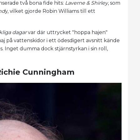
nserade två bona fide hits:
Laverne & Shirley
, som
nd
y, vilket gjorde Robin Williams till ett
kliga dagar
var där uttrycket "hoppa hajen"
aj på vattenskidor i ett ödesdigert avsnitt kände
s. Inget dumma dock stjärnstyrkan i sin roll,
Richie Cunningham