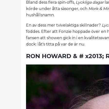
Bland dess flera spin-offs,
Lyckliga dagar
la
körde under åtta säsonger, och
Mork & Mi
hushållsnamn.
En av dess mer tvivelaktiga skillnader?
Lyc
föddes. Efter att Fonzie hoppade över en h
fansen att showen gick in i en kvalitetssvan
dock: låt's titta på var de är nu.
RON HOWARD & # x2013; 