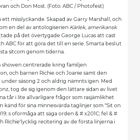
oran och Don Most. (Foto: ABC / Photofest)
ett misslyckande. Skapad av Garry Marshall, och
som en del av antologiserien
Kärlek, amerikansk
tittade på det övertygade George Lucas att cast
ch ABC för att göra det till en serie. Smarta beslut
gsta sitcom genom tiderna.
h showen centrerade kring familjen
on, och barnen Richie och Joanie samt den
 under säsong 2 och aldrig nämnts igen. Med
nz, tog de sig igenom den lättare sidan av livet
 tår i lite allvarligare frågor som rasjämlikhet
 känd för sina minnesvärda taglinjer som "Sit on
x2019; s oförmåga att säga orden & # x201C; fel & #
 Richie'lycklig recitering av de första linjerna i