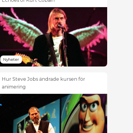
Echoes of Kurt Cobain
Nyheter
Hur Steve Jobs ändrade kursen för
animering