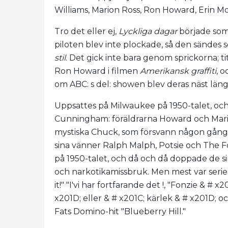
Williams, Marion Ross, Ron Howard, Erin M
Tro det eller ej,
Lyckliga dagar
började som 
piloten blev inte plockade, så den sändes 
stil
. Det gick inte bara genom sprickorna; 
Ron Howard i filmen
Amerikansk graffiti
, o
om ABC: s del: showen blev deras näst län
Uppsattes på Milwaukee på 1950-talet, oc
Cunningham: föräldrarna Howard och Mari
mystiska Chuck, som försvann någon gång
sina vänner Ralph Malph, Potsie och The Fo
på 1950-talet, och då och då doppade de sina
och narkotikamissbruk. Men mest var serien
it!" "I'vi har fortfarande det !, "Fonzie & # 
x201D; eller & # x201C; kärlek & # x201D; och
Fats Domino-hit "Blueberry Hill."