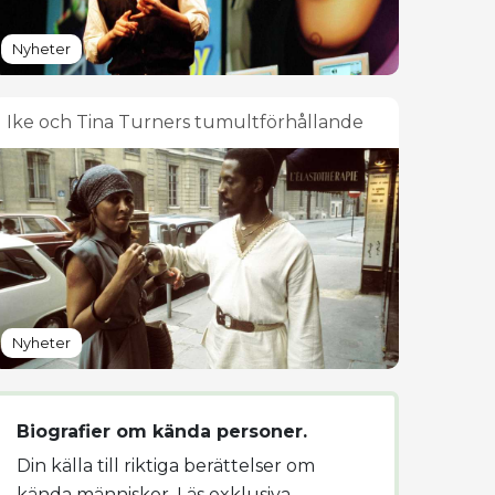
Nyheter
Ike och Tina Turners tumultförhållande
Nyheter
Biografier om kända personer.
Din källa till riktiga berättelser om
kända människor. Läs exklusiva