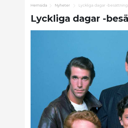
Hemsida
Nyheter
Lyckliga dagar -besättning
Lyckliga dagar -besä