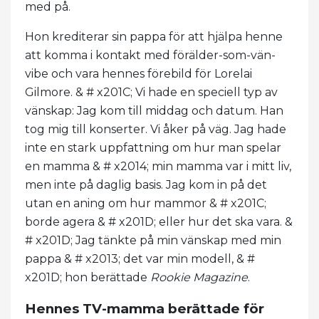
med på.
Hon krediterar sin pappa för att hjälpa henne
att komma i kontakt med förälder-som-vän-
vibe och vara hennes förebild för Lorelai
Gilmore. & # x201C; Vi hade en speciell typ av
vänskap: Jag kom till middag och datum. Han
tog mig till konserter. Vi åker på väg. Jag hade
inte en stark uppfattning om hur man spelar
en mamma & # x2014; min mamma var i mitt liv,
men inte på daglig basis. Jag kom in på det
utan en aning om hur mammor & # x201C;
borde agera & # x201D; eller hur det ska vara. &
# x201D; Jag tänkte på min vänskap med min
pappa & # x2013; det var min modell, & #
x201D; hon berättade
Rookie Magazine
.
Hennes TV-mamma berättade för