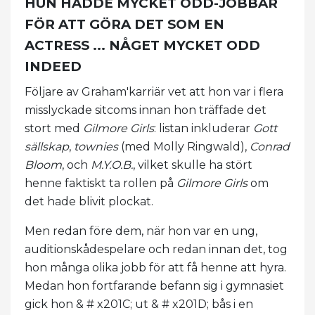
HUN HADDE MYCKET ODD-JOBBAR
FÖR ATT GÖRA DET SOM EN
ACTRESS ... NÅGET MYCKET ODD
INDEED
Följare av Graham'karriär vet att hon var i flera
misslyckade sitcoms innan hon träffade det
stort med
Gilmore Girls
: listan inkluderar
Gott
sällskap
,
townies
(med Molly Ringwald),
Conrad
Bloom
, och
M.Y.O.B.
, vilket skulle ha stört
henne faktiskt ta rollen på
Gilmore Girls
om
det hade blivit plockat.
Men redan före dem, när hon var en ung,
auditionskådespelare och redan innan det, tog
hon många olika jobb för att få henne att hyra.
Medan hon fortfarande befann sig i gymnasiet
gick hon & # x201C; ut & # x201D; bås i en