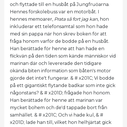
och flyttade till en husbåt på Jungfruöarna.
Hennes förskolebuss var en motorbåt. I
hennes memoarer,
Prata så fort jag kan
, hon
inkluderar ett telefonsamtal som hon hade
med sin pappa när hon skrev boken för att
fråga honom varför de bodde på en husbåt.
Han berättade för henne att han hade en
flickvän på den tiden som kände människor vid
marinan där och levererade den tidigare
okända biten information som båten's motor
gjorde det inte't fungerar. & # x201C; Vi bodde
på ett gigantiskt flytande badkar som inte gick
någonstans? & # x201D; frågade hon honom.
Han berättade för henne att marinan var
mycket bohem och de'd tappade bort från
samhället. & # x201C; Och vi hade kul, & #
x201D; lade han till, vilket hon helhjärtat gick