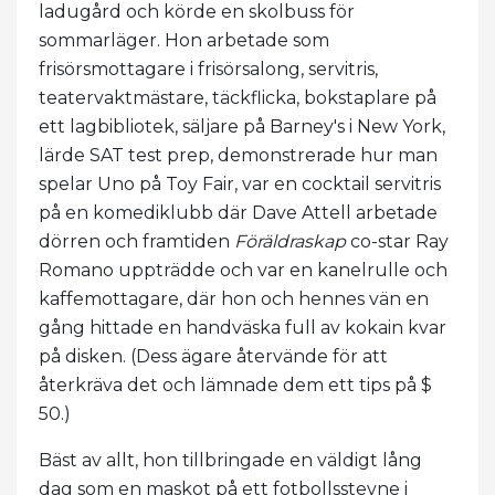
ladugård och körde en skolbuss för
sommarläger. Hon arbetade som
frisörsmottagare i frisörsalong, servitris,
teatervaktmästare, täckflicka, bokstaplare på
ett lagbibliotek, säljare på Barney's i New York,
lärde SAT test prep, demonstrerade hur man
spelar Uno på Toy Fair, var en cocktail servitris
på en komediklubb där Dave Attell arbetade
dörren och framtiden
Föräldraskap
co-star Ray
Romano uppträdde och var en kanelrulle och
kaffemottagare, där hon och hennes vän en
gång hittade en handväska full av kokain kvar
på disken. (Dess ägare återvände för att
återkräva det och lämnade dem ett tips på $
50.)
Bäst av allt, hon tillbringade en väldigt lång
dag som en maskot på ett fotbollsstevne i