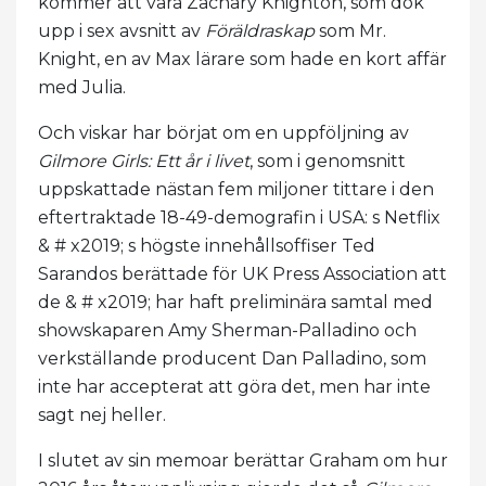
kommer att vara Zachary Knighton, som dök
upp i sex avsnitt av
Föräldraskap
som Mr.
Knight, en av Max lärare som hade en kort affär
med Julia.
Och viskar har börjat om en uppföljning av
Gilmore Girls: Ett år i livet
, som i genomsnitt
uppskattade nästan fem miljoner tittare i den
eftertraktade 18-49-demografin i USA: s Netflix
& # x2019; s högste innehållsoffiser Ted
Sarandos berättade för UK Press Association att
de & # x2019; har haft preliminära samtal med
showskaparen Amy Sherman-Palladino och
verkställande producent Dan Palladino, som
inte har accepterat att göra det, men har inte
sagt nej heller.
I slutet av sin memoar berättar Graham om hur