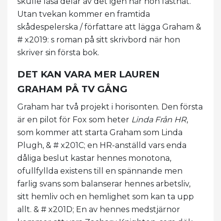
skulle läsa delar av det igen när hon fastnat.
Utan tvekan kommer en framtida
skådespelerska / författare att lägga Graham &
# x2019: s roman på sitt skrivbord när hon
skriver sin första bok.
DET KAN VARA MER LAUREN
GRAHAM PÅ TV GÅNG
Graham har två projekt i horisonten. Den första
är en pilot för Fox som heter
Linda Från HR
,
som kommer att starta Graham som Linda
Plugh, & # x201C; en HR-anställd vars enda
dåliga beslut kastar hennes monotona,
ofullfyllda existens till en spännande men
farlig svans som balanserar hennes arbetsliv,
sitt hemliv och en hemlighet som kan ta upp
allt. & # x201D; En av hennes medstjärnor