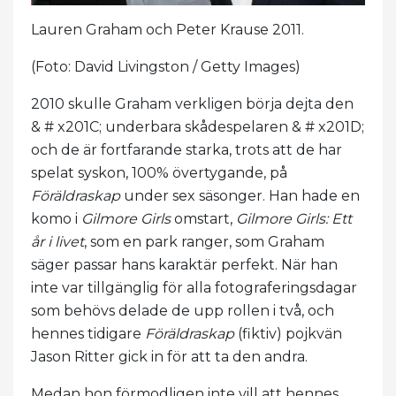
Lauren Graham och Peter Krause 2011.
(Foto: David Livingston / Getty Images)
2010 skulle Graham verkligen börja dejta den
& # x201C; underbara skådespelaren & # x201D;
och de är fortfarande starka, trots att de har
spelat syskon, 100% övertygande, på
Föräldraskap
under sex säsonger. Han hade en
komo i
Gilmore Girls
omstart,
Gilmore Girls: Ett
år i livet
, som en park ranger, som Graham
säger passar hans karaktär perfekt. När han
inte var tillgänglig för alla fotograferingsdagar
som behövs delade de upp rollen i två, och
hennes tidigare
Föräldraskap
(fiktiv) pojkvän
Jason Ritter gick in för att ta den andra.
Medan hon förmodligen inte vill att hennes