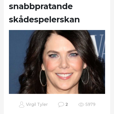
snabbpratande
skådespelerskan
Virgil Tyler
2
5979