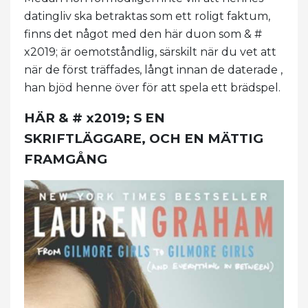
datingliv ska betraktas som ett roligt faktum,
finns det något med den här duon som & #
x2019; är oemotståndlig, särskilt när du vet att
när de först träffades, långt innan de daterade ,
han bjöd henne över för att spela ett brädspel.
HÄR & # x2019; S EN
SKRIFTLÄGGARE, OCH EN MÄTTIG
FRAMGÅNG