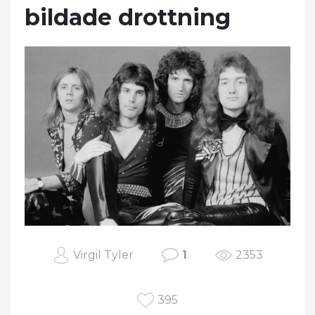
bildade drottning
Virgil Tyler
1
2353
395