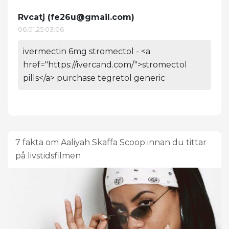
Rvcatj (
fe26u@gmail.com
)
06.01.25 03:06
ivermectin 6mg stromectol - <a
href="https://ivercand.com/">stromectol
pills</a> purchase tegretol generic
7 fakta om Aaliyah Skaffa Scoop innan du tittar
på livstidsfilmen