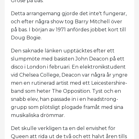
Grose på bas.
Detta arrangemang gjorde det inte't fungerar,
och efter några show tog Barry Mitchell över
på bas. I början av 1971 anfördes jobbet kort till
Doug Bogie.
Den saknade länken upptäcktes efter ett
slumpmöte med basisten John Deacon på ett
disco i London i februari. En elektronikstudent
vid Chelsea College, Deacon var några år yngre
men en rutinerad artist med ett Leicestershire-
band som heter The Opposition. Tyst och en
snabb elev, han passade in i en headstrong-
grupp som plötsligt plogade framåt med sina
musikaliska drömmar.
Det skulle verkligen ta en del envishet för
Queen att rida ut de två och ett halvt åren tills