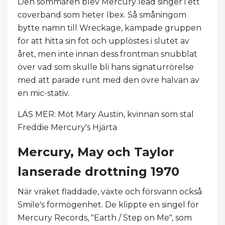
Den sommaren blev Mercury lead singer i ett
coverband som heter Ibex. Så småningom
bytte namn till Wreckage, kämpade gruppen
för att hitta sin fot och upplöstes i slutet av
året, men inte innan dess frontman snubblat
över vad som skulle bli hans signaturrörelse
med att parade runt med den övre halvan av
en mic-stativ.
LÄS MER: Möt Mary Austin, kvinnan som stal
Freddie Mercury's Hjärta
Mercury, May och Taylor
lanserade drottning 1970
När vraket fladdade, växte och försvann också
Smile's förmögenhet. De klippte en singel för
Mercury Records, "Earth / Step on Me", som