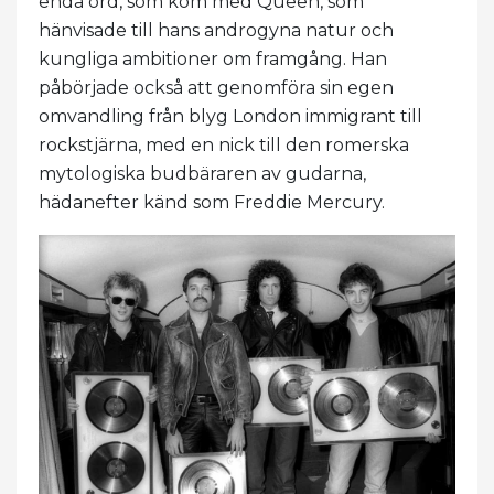
enda ord, som kom med Queen, som
hänvisade till hans androgyna natur och
kungliga ambitioner om framgång. Han
påbörjade också att genomföra sin egen
omvandling från blyg London immigrant till
rockstjärna, med en nick till den romerska
mytologiska budbäraren av gudarna,
hädanefter känd som Freddie Mercury.