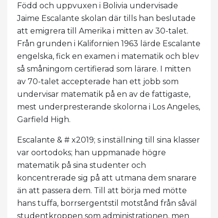
Född och uppvuxen i Bolivia undervisade
Jaime Escalante skolan där tills han beslutade
att emigrera till Amerika i mitten av 30-talet.
Från grunden i Kalifornien 1963 lärde Escalante
engelska, fick en examen i matematik och blev
så småningom certifierad som lärare. I mitten
av 70-talet accepterade han ett jobb som
undervisar matematik på en av de fattigaste,
mest underpresterande skolorna i Los Angeles,
Garfield High.
Escalante & # x2019; s inställning till sina klasser
var oortodoks; han uppmanade högre
matematik på sina studenter och
koncentrerade sig på att utmana dem snarare
än att passera dem. Till att börja med mötte
hans tuffa, borrsergentstil motstånd från såväl
studentkroppen som administrationen, men