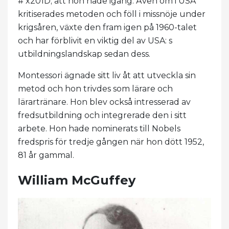
# x201D; att hon hade igång. Även om i USA
kritiserades metoden och föll i missnöje under
krigsåren, växte den fram igen på 1960-talet
och har förblivit en viktig del av USA: s
utbildningslandskap sedan dess.
Montessori ägnade sitt liv åt att utveckla sin
metod och hon trivdes som lärare och
lärartränare. Hon blev också intresserad av
fredsutbildning och integrerade den i sitt
arbete. Hon hade nominerats till Nobels
fredspris för tredje gången när hon dött 1952,
81 år gammal.
William McGuffey