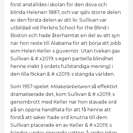
först anställdes i skolan för den döva och
blinda Helenen 1887, och var själv större delen
av den första delen av sitt liv. Sullivan var
utbildad vid Perkins School for the Blind i
Boston och hade återhämtat en del av sitt syn
när hon reste till Alabama för att börja sitt jobb
som Helen Keller s guvernör. Utan tvekan gav
Sullivan & # x2019; s egen partiella blindhet
henne insikt (i ordets fullständiga mening) i
den lilla flickan & # x2019; s stängda världen.
Som 1957-spelet
Mirakelarbetaren
så effektivt
dramatiserade det, kom Sullivan & # x2019; s
genombrott med Keller när hon stavade ord
på sin öppna handflata för att få henne att
förstå att saker hade ord knutna till dem.
Sullivan placerade en av Keller & # x2019; s
händer under rinnande vatten; å andra sidan