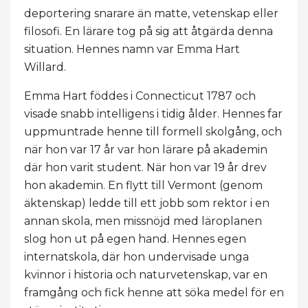
deportering snarare än matte, vetenskap eller
filosofi. En lärare tog på sig att åtgärda denna
situation. Hennes namn var Emma Hart
Willard.
Emma Hart föddes i Connecticut 1787 och
visade snabb intelligens i tidig ålder. Hennes far
uppmuntrade henne till formell skolgång, och
när hon var 17 år var hon lärare på akademin
där hon varit student. När hon var 19 år drev
hon akademin. En flytt till Vermont (genom
äktenskap) ledde till ett jobb som rektor i en
annan skola, men missnöjd med läroplanen
slog hon ut på egen hand. Hennes egen
internatskola, där hon undervisade unga
kvinnor i historia och naturvetenskap, var en
framgång och fick henne att söka medel för en