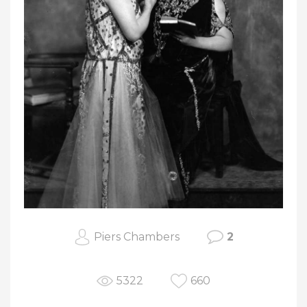
Piers Chambers
2
5322
660