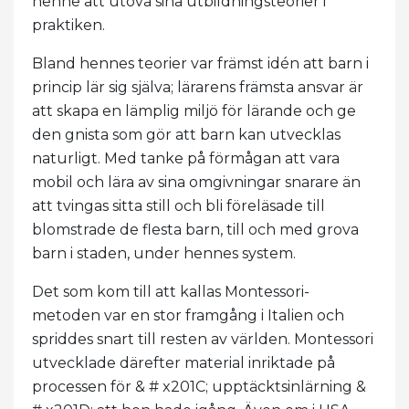
henne att utöva sina utbildningsteorier i
praktiken.
Bland hennes teorier var främst idén att barn i
princip lär sig själva; lärarens främsta ansvar är
att skapa en lämplig miljö för lärande och ge
den gnista som gör att barn kan utvecklas
naturligt. Med tanke på förmågan att vara
mobil och lära av sina omgivningar snarare än
att tvingas sitta still och bli föreläsade till
blomstrade de flesta barn, till och med grova
barn i staden, under hennes system.
Det som kom till att kallas Montessori-
metoden var en stor framgång i Italien och
spriddes snart till resten av världen. Montessori
utvecklade därefter material inriktade på
processen för & # x201C; upptäcktsinlärning &