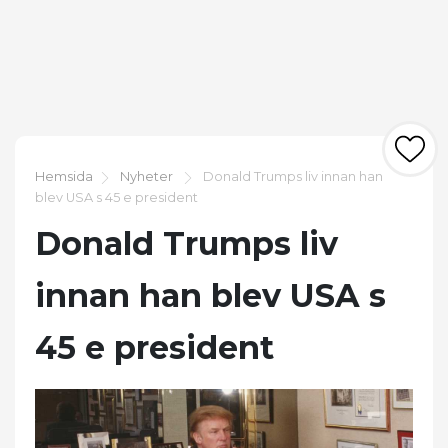
Hemsida
Nyheter
Donald Trumps liv innan han
blev USA s 45 e president
Donald Trumps liv
innan han blev USA s
45 e president