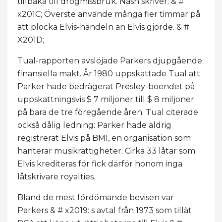
tillbaka till drogmissbruk. Nash skriver: & #
x201C; Överste använde många fler timmar på
att plocka Elvis-handeln än Elvis gjorde. & #
X201D;
Tual-rapporten avslöjade Parkers djupgående
finansiella makt. År 1980 uppskattade Tual att
Parker hade bedrägerat Presley-boendet på
uppskattningsvis $ 7 miljoner till $ 8 miljoner
på bara de tre föregående åren. Tual citerade
också dålig ledning: Parker hade aldrig
registrerat Elvis på BMI, en organisation som
hanterar musikrättigheter. Cirka 33 låtar som
Elvis krediteras för fick därför honom inga
låtskrivare royalties.
Bland de mest fördömande bevisen var
Parkers & # x2019: s avtal från 1973 som tillät