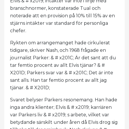
Elvis & # x2019; intäkter var inte i linje med
branschnormer, konstaterade Tual och
noterade att en provision på 10% till 15% av en
stjärns intäkter var standard för personliga
chefer.
Rykten om arrangemanget hade cirkulerat
tidigare, skriver Nash, och 1968 frågade en
journalist Parker: & # x201C; Är det sant att du
tar femtio procent av allt Elvis tjänar? & #
X201D; Parkers svar var & # x201C; Det är inte
sant alls. Han tar femtio procent av allt jag
tjänar. & # X201D;
Svaret belyser Parkers resonemang. Han hade
inga andra klienter; Elvis & # x2019; karriären
var Parkers liv & # x2019; s arbete, vilket var
betydande särskilt under åren då Elvis drog sig