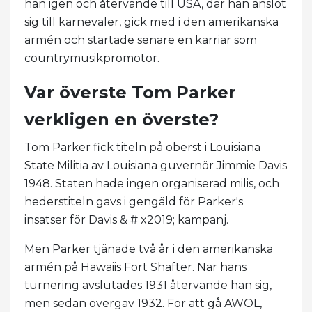
han igen och återvände till USA, där han anslöt
sig till karnevaler, gick med i den amerikanska
armén och startade senare en karriär som
countrymusikpromotör.
Var överste Tom Parker
verkligen en överste?
Tom Parker fick titeln på oberst i Louisiana
State Militia av Louisiana guvernör Jimmie Davis
1948. Staten hade ingen organiserad milis, och
hederstiteln gavs i gengäld för Parker's
insatser för Davis & # x2019; kampanj.
Men Parker tjänade två år i den amerikanska
armén på Hawaiis Fort Shafter. När hans
turnering avslutades 1931 återvände han sig,
men sedan övergav 1932. För att gå AWOL,