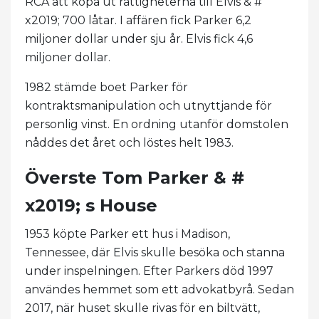
RCA att köpa ut rättigheterna till Elvis & #
x2019; 700 låtar. I affären fick Parker 6,2
miljoner dollar under sju år. Elvis fick 4,6
miljoner dollar.
1982 stämde boet Parker för
kontraktsmanipulation och utnyttjande för
personlig vinst. En ordning utanför domstolen
nåddes det året och löstes helt 1983.
Överste Tom Parker & #
x2019; s House
1953 köpte Parker ett hus i Madison,
Tennessee, där Elvis skulle besöka och stanna
under inspelningen. Efter Parkers död 1997
användes hemmet som ett advokatbyrå. Sedan
2017, när huset skulle rivas för en biltvätt,