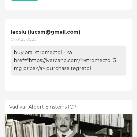
Iaeslu (
lucxm@gmail.com
)
07.01.25 05:25
buy oral stromectol - <a
href="https://ivercand.com/">stromectol 3
mg price</a> purchase tegretol
Vad var Albert Einsteins IQ?