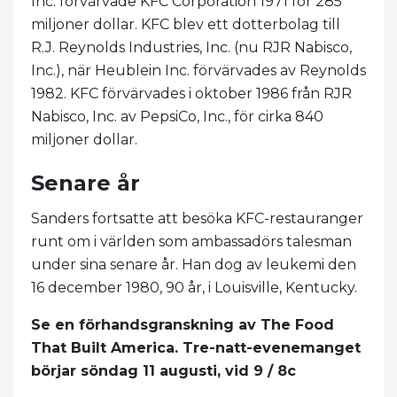
Inc. förvärvade KFC Corporation 1971 för 285
miljoner dollar. KFC blev ett dotterbolag till
R.J. Reynolds Industries, Inc. (nu RJR Nabisco,
Inc.), när Heublein Inc. förvärvades av Reynolds
1982. KFC förvärvades i oktober 1986 från RJR
Nabisco, Inc. av PepsiCo, Inc., för cirka 840
miljoner dollar.
Senare år
Sanders fortsatte att besöka KFC-restauranger
runt om i världen som ambassadörs talesman
under sina senare år. Han dog av leukemi den
16 december 1980, 90 år, i Louisville, Kentucky.
Se en förhandsgranskning av The Food
That Built America. Tre-natt-evenemanget
börjar söndag 11 augusti, vid 9 / 8c