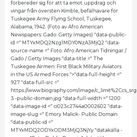
förbereder sig för att ta emot uppdrag och
vingar från översten Kimble, befälhavare för
Tuskegee Army Flying School, Tuskegee,
Alabama, 1942. (Foto av Afro American
Newspapers: Gado: Getty Images) "data-public-
id =" MTYxMDQ2Nzg1MDY0NzA3MjQ2 "data-
source-name =" Foto: Afro American Tidningar /
Gado / Getty Images "data-title =" The
Tuskegee Airmen: First Black Military Aviators
in the US Armed Forces ">
"data-full-height ="
927 "data-full-src ="
https://www.biography.com/.image/c_limit%2C
3 -public-domain.jpg "data-full-width =" 1200
"data-image-id =" ci023c2744a0002602 "data-
image-slug =" Emory Malick- Public Domain
"data-public-id ="
MTYxMDQ2ODYxODM3MjQ3NjYy "datakälla -