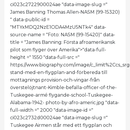
ci023c2722900024ae "data-image-slug ="
James Banning Thomas Allen-NASM (99-15320)
" data-public-id =
"MTYxMDQ2NzE1ODA4MzU5NTk4" data-
source-name = "Foto: NASM (99-15420)" data-
title = "James Banning: Första afroamerikansk
pilot som flyger över Amerika">
"data-full-
height =" 1550 "data-full-src ="
https://www.biography.com/.image/c_limit%2Cc
stand-med-en-flygplan-and-förbereda till
mottagnings provision-och-vingar-från
överstelöjtnant-Kimble-befalla-officer-of-the-
Tuskegee-armé flygande-school-Tuskegee-
Alabama-1942- photo-by-afro-americ.jpg "data-
full-width =" 2000 "data-image-id ="
ci023c2732d00024ae "data-image-slug ="
Tuskegee Airmen står med ett flygplan och