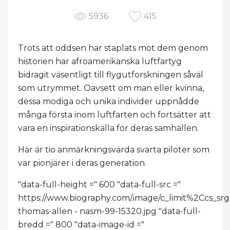
5936
415
Trots att oddsen har staplats mot dem genom
historien har afroamerikanska luftfartyg
bidragit väsentligt till flygutforskningen såväl
som utrymmet. Oavsett om man eller kvinna,
dessa modiga och unika individer uppnådde
många första inom luftfarten och fortsätter att
vara en inspirationskälla för deras samhällen.
Här är tio anmärkningsvärda svarta piloter som
var pionjärer i deras generation.
"data-full-height =" 600 "data-full-src ="
https://www.biography.com/.image/c_limit%2C
thomas-allen - nasm-99-15320.jpg "data-full-
bredd =" 800 "data-image-id ="