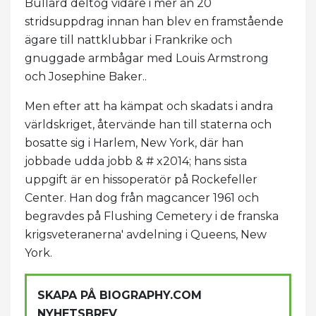
Bullard deltog vidare i mer än 20
stridsuppdrag innan han blev en framstående
ägare till nattklubbar i Frankrike och
gnuggade armbågar med Louis Armstrong
och Josephine Baker..
Men efter att ha kämpat och skadats i andra
världskriget, återvände han till staterna och
bosatte sig i Harlem, New York, där han
jobbade udda jobb & # x2014; hans sista
uppgift är en hissoperatör på Rockefeller
Center. Han dog från magcancer 1961 och
begravdes på Flushing Cemetery i de franska
krigsveteranerna' avdelning i Queens, New
York.
SKAPA PÅ BIOGRAPHY.COM
NYHETSBREV