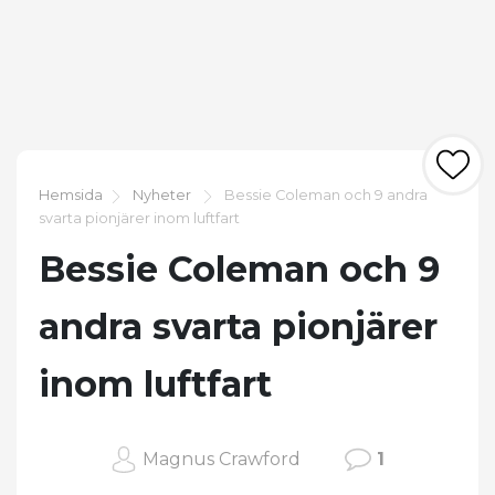
Hemsida
Nyheter
Bessie Coleman och 9 andra
svarta pionjärer inom luftfart
Bessie Coleman och 9
andra svarta pionjärer
inom luftfart
Magnus Crawford
1