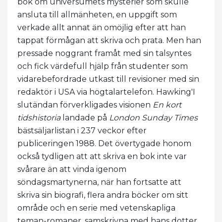
bok om universumets mysterier som skulle
ansluta till allmänheten, en uppgift som
verkade allt annat än omöjlig efter att han
tappat förmågan att skriva och prata. Men han
pressade noggrant framåt med sin talsyntes
och fick värdefull hjälp från studenter som
vidarebefordrade utkast till revisioner med sin
redaktör i USA via högtalartelefon. Hawking'I
slutändan förverkligades visionen
En kort
tidshistoria
landade på
London Sunday Times
bästsäljarlistan i 237 veckor efter
publiceringen 1988. Det övertygade honom
också tydligen att att skriva en bok inte var
svårare än att vinda igenom
söndagsmartynerna, när han fortsatte att
skriva sin biografi, flera andra böcker om sitt
område och en serie med vetenskapliga
teman-romaner, samskrivna med hans dotter,