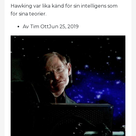
Hawking var lika känd för sin intelligens som
för sina teorier.
Av Tim OttJun 25, 2019