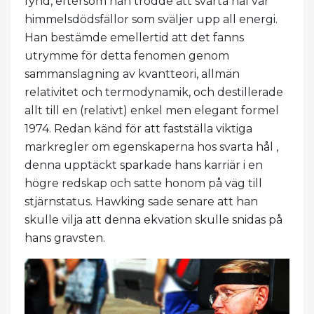
fynd, eftersom han trodde att svarta hål var
himmelsdödsfällor som sväljer upp all energi.
Han bestämde emellertid att det fanns
utrymme för detta fenomen genom
sammanslagning av kvantteori, allmän
relativitet och termodynamik, och destillerade
allt till en (relativt) enkel men elegant formel
1974. Redan känd för att fastställa viktiga
markregler om egenskaperna hos svarta hål ,
denna upptäckt sparkade hans karriär i en
högre redskap och satte honom på väg till
stjärnstatus. Hawking sade senare att han
skulle vilja att denna ekvation skulle snidas på
hans gravsten.