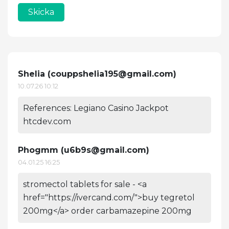
Skicka
Shelia (
couppshelia195@gmail.com
)
10.07.26 10:12
References: Legiano Casino Jackpot
htcdev.com
Phogmm (
u6b9s@gmail.com
)
04.01.25 16:25
stromectol tablets for sale - <a
href="https://ivercand.com/">buy tegretol
200mg</a> order carbamazepine 200mg