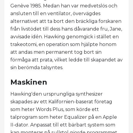
Genève 1985. Medan han var medvetslös och
ansluten till en ventilator, övervägdes
alternativet att ta bort den bräckliga forskaren
från livstödet till dess hans dåvarande fru, Jane,
avvisade idén. Hawking genomgick i stället en
trakeotomi, en operation som hjälpte honom
att andas men permanent tog bort sin
förmåga att prata, vilket ledde till skapandet av
sin berömda talsyntes.
Maskinen
Hawking'den ursprungliga synthesizer
skapades av ett Kalifornien-baserat företag
som heter Words Plus, som körde ett
talprogram som heter Equalizer på en Apple
II-dator. Anpassat till ett bärbart system som
kan monteras på rullstol gjorde programmet