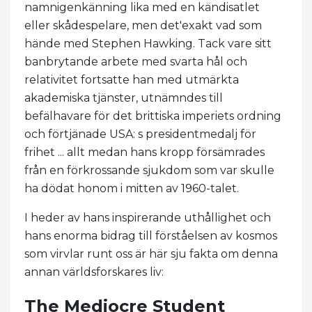
namnigenkänning lika med en kändisatlet
eller skådespelare, men det'exakt vad som
hände med Stephen Hawking. Tack vare sitt
banbrytande arbete med svarta hål och
relativitet fortsatte han med utmärkta
akademiska tjänster, utnämndes till
befälhavare för det brittiska imperiets ordning
och förtjänade USA: s presidentmedalj för
frihet ... allt medan hans kropp försämrades
från en förkrossande sjukdom som var skulle
ha dödat honom i mitten av 1960-talet.
I heder av hans inspirerande uthållighet och
hans enorma bidrag till förståelsen av kosmos
som virvlar runt oss är här sju fakta om denna
annan världsforskares liv:
The Mediocre Student